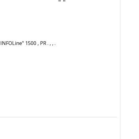
" "
 "INFOLine" 1500 , PR . , , .