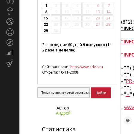
Общество
СМИ
1
2
3
4
5
6
7
Прогноз
8
9
10
11
12
13
14
погоды
15
16
17
18
19
20
21
Спорт
(812)
22
23
24
25
26
27
28
"INF
29
30
Страны
и
"INF
Туризм
регионы
За последние 60 дней
9 выпусков (1-
2 раза в неделю)
Экономика
"INF
и
Email-
финансы
Сайт рассылки:
http://www.advis.ru
- "
" ( )
маркетинг
Открыта: 10-11-2008
- "
" ( 
- "
PR 
- "
" ;
- "
-
" 
-
www.
Автор
Андрей
Статистика