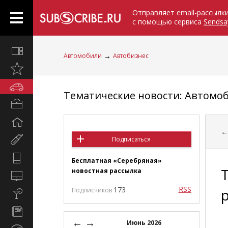
Отправляет email-рассылк
с помощью сервиса
Sendsa
Все
→
Автомобили
Автобизнес
вместе
Открыто
недавно
Автомобили
Тематические новости: Автом
Бизнес
и
Дом
карьера
и
Мир
Подписаться
семья
женщины
Hi-
Бесплатная «Серебряная»
Tech
новостная рассылка
Компьютеры
и
RSS
173
Подписчиков
Культура,
интернет
стиль
Новости
жизни
←
→
и
Июнь 2026