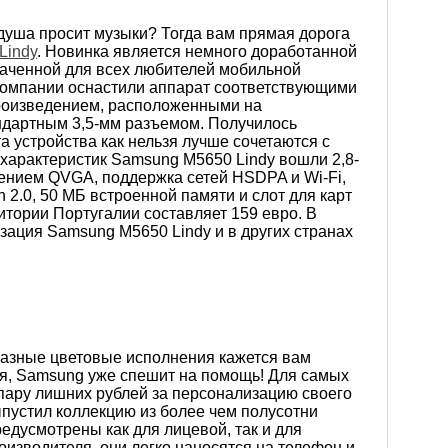
душа просит музыки? Тогда вам прямая дорога
Lindy
. Новинка является немного доработанной
наченной для всех любителей мобильной
 компании оснастили аппарат соответствующими
роизведением, расположенными на
андартным 3,5-мм разъемом. Получилось
а устройства как нельзя лучше сочетаются с
характеристик Samsung M5650 Lindy вошли 2,8-
нием QVGA, поддержка сетей HSDPA и Wi-Fi,
 2.0, 50 МБ встроенной памяти и слот для карт
итории Португалии составляет 159 евро. В
ация Samsung M5650 Lindy и в других странах
разные цветовые исполнения кажется вам
ся, Samsung уже спешит на помощь! Для самых
 пару лишних рублей за персонализацию своего
пустил коллекцию из более чем полусотни
едусмотрены как для лицевой, так и для
оизводителя, они легко наносятся на телефон и