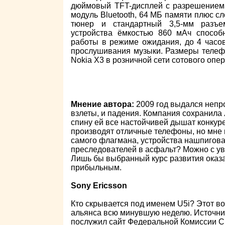
дюймовый TFT-дисплей с разрешением 
модуль Bluetooth, 64 MБ памяти плюс сл
тюнер и стандартный 3,5-мм разъе
устройства ёмкостью 860 мАч способ
работы в режиме ожидания, до 4 часо
прослушивания музыки. Размеры телефо
Nokia Х3 в розничной сети сотового опе
Мнение автора:
2009 год выдался непр
взлеты, и падения. Компания сохранила
спину ей все настойчивей дышат конкур
производят отличные телефоны, но мне вс
самого флагмана, устройства нашпигова
преследователей в асфальт? Можно с уве
Лишь бы выбранный курс развития оказа
прибыльным.
Sony Ericsson
Кто скрывается под именем U5i? Этот в
альянса всю минувшую неделю. Источни
послужил сайт Федеральной Комиссии С