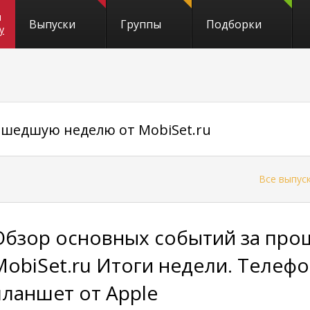
и
Выпуски
Группы
Подборки
y
ошедшую неделю от MobiSet.ru
←
Все выпус
Обзор основных событий за пр
MobiSet.ru Итоги недели. Телефо
планшет от Apple