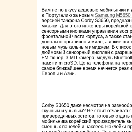
Вам не по вкусу дешевые мобильники и 
в Португалию за новым
Samsung M5650 
версией тачфона Corby S3650, предназ
музыки. Для этого инженеры корейской
сенсорными кнопками управления восп
фронтальной части корпуса, а также ст
довольно органично и мило, а яркие цвет
новым музыкальным имиджем. В список 
дюймовый сенсорный дисплей с разреше
FM-тюнер, 3-МП камера, модуль Bluetooth
памяти microSD. Цена телефона на терр
самое ближайшее время начнется реализ
Европы и Азии.
Corby S3650 даже несмотря на разнооб
скучным и унылым? Не стоит отчаивать
привередливых эстетов, готовых отдать
мобильника корейский производитель вы
сменных панелей и наклеек. Наклейки пр
тыльной части устройства. По словам пр