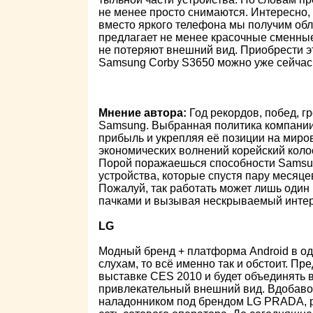
не менее просто снимаются. Интересно, 
вместо яркого телефона мы получим об
предлагает не менее красочные сменные 
не потеряют внешний вид. Приобрести э
Samsung Corby S3650 можно уже сейчас 
Мнение автора:
Год рекордов, побед, г
Samsung. Выбранная политика компании
прибыль и укрепляя её позиции на миро
экономических волнений корейский колос
Порой поражаешься способности Samsun
устройства, которые спустя пару месяц
Пожалуй, так работать может лишь оди
пачками и вызывая нескрываемый интер
LG
Модный бренд + платформа Android в о
слухам, то всё именно так и обстоит. П
выставке CES 2010 и будет объединять 
привлекательный внешний вид. Вдобавок
наладонником под брендом LG PRADA, р