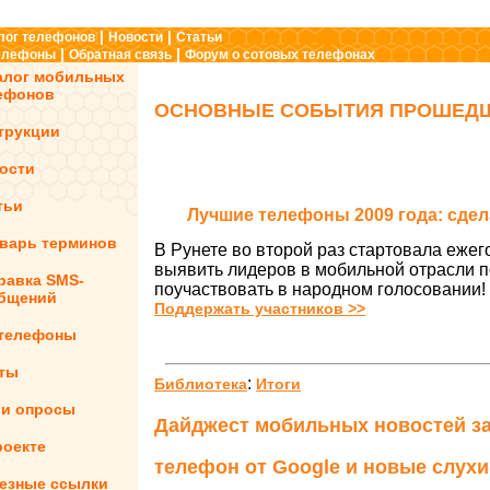
|
|
лог телефонов
Новости
Статьи
|
|
телефоны
Обратная связь
Форум о сотовых телефонах
алог мобильных
ефонов
ОСНОВНЫЕ СОБЫТИЯ ПРОШЕДШ
трукции
ости
тьи
Лучшие телефоны 2009 года: сдел
варь терминов
В Рунете во второй раз стартовала еже
выявить лидеров в мобильной отрасли п
равка SMS-
поучаствовать в народном голосовании!
бщений
Поддержать участников >>
 телефоны
ты
:
Библиотека
Итоги
и опросы
Дайджест мобильных новостей за
роекте
телефон от Google и новые слухи
езные ссылки