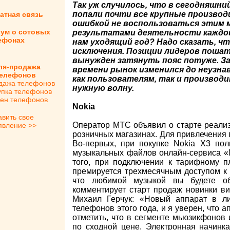
Так уж случилось, что в сегодняшн
попали почти все крупные произво
атная связь
ошибкой не воспользоваться этим 
ум о сотовых
результатами деятельности каждой 
ефонах
нам уходящий год? Надо сказать, ч
исключения. Позиции лидеров пошат
вынужден затянуть пояс потуже. З
ля-продажа
времени рынок изменился до неузнав
лефонов
как пользователям, так и производ
дажа телефонов
нужную волну.
упка телефонов
ен телефонов
Nokia
авить свое
Оператор МТС объявил о старте реали
явление >>
розничных магазинах. Для привлечения 
Во-первых, при покупке Nokia Х3 пол
музыкальных файлов онлайн-сервиса «М
того, при подключении к тарифному 
премируется трехмесячным доступом к
что любимой музыкой вы будете об
комментирует старт продаж новинки в
Михаил Герчук: «Новый аппарат в л
телефонов этого года, и я уверен, что 
отметить, что в сегменте мьюзикфонов 
по сходной цене. Электронная начинк