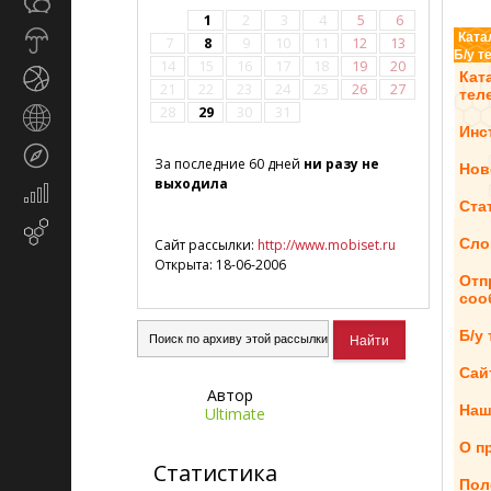
Общество
СМИ
1
2
3
4
5
6
Прогноз
Ката
7
8
9
10
11
12
13
Б/у 
погоды
14
15
16
17
18
19
20
Спорт
Кат
21
22
23
24
25
26
27
тел
28
29
30
31
Страны
Инс
и
Туризм
регионы
За последние 60 дней
ни разу не
Нов
выходила
Экономика
Ста
и
Email-
финансы
Сло
Сайт рассылки:
http://www.mobiset.ru
маркетинг
Открыта: 18-06-2006
Отп
соо
Б/у
Сай
Автор
Наш
Ultimate
О п
Статистика
Пол