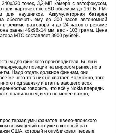
240x320 точек, 3,2-МП камера с автофокусом,
от для карточек microSD объемом до 16 ГБ, FM-
м для наушников. Аккумуляторная батарея
на обеспечить ему до 300 часов автономной
в в режиме разговора и до 24 часов в режиме
на равны 49х96х14 мм, вес - 103 грамм. Цена
ратора МТС составляет 8900 рублей.
остым для финского производителя. Были и
 лидирующие позиции на мировом рынке, но в
енты. Надо отдать должное финнам, они
ё же чего-то в них не хватает. Возможно, того
нного под завязку и втаптывающего всех
ренностью говорить, что всё у Nokia впереди.
лся правильным, и что не менее важно,
опрос терзал умы фанатов шведо-японского
ком возмущений вот уже в который раз
вязи США, который и опубликовал первые