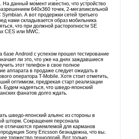
. На данный момент известно, что устройство
азрешением 640х360 точек, 2-мегапиксельной
 Symbian. А вот продержки сетей третьего
перед нами складывается образ мобильника
яться, что при должной расторопности SE
ках CES или MWC.
а базе Android с успехом прошел тестирование
ачает ли это, что уже на днях заждавшиеся
учить этот телефон в свое полное
ние аппарата в продаже следует ожидать в
вого оператора T-Mobile. Хотя стоит отметить,
ший оптимизм, предрекая старт реализации
я. Будем надеяться, что шведо-японский
анских фанатов долго ждать.
ать шведо-японский альянс из стороны в
тый шторм. Сокращения персонала
 не отличаются приемлемой для карманов
 продукция Sony Ericsson безнадежна, что вы.
ее торжество технологий. Вот только