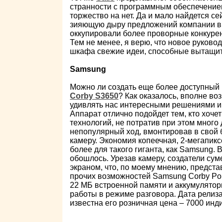
странности с программным обеспечением
торжество на нет. Да и мало найдется се
зияющую дыру предложений компании в 
оккупировали более проворные конкурен
Тем не менее, я верю, что новое руковод
шкафа свежие идеи, способные вытащит
Samsung
Можно ли создать еще более доступный
Corby S3650
? Как оказалось, вполне во
удивлять нас интересными решениями и
Аппарат отлично подойдет тем, кто хочет
технологий, не потратив при этом много
непопулярный ход, вмонтировав в свой
камеру. Экономия копеечная, 2-мегапикс
более для такого гиганта, как Samsung. 
обошлось. Урезав камеру, создатели су
экраном, что, по моему мнению, предст
прочих возможностей Samsung Corby Pop
22 МБ встроенной памяти и аккумулятор
работы в режиме разговора. Дата релиза
известна его розничная цена – 7000 инди