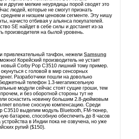
 и другие мелкие неурядицы порой сводят это
йчас людей, которые не смогут признать
среднем и низшем ценовом сегменте. Эту нишу
ты, начисто отбивая у альянса покупателей.
ство SE найдет в себе силы и достанет из-за
ь производителя на былой уровень.
 и привлекательный тачфон, нежели
Samsung
зможно! Корейский производитель не устает
 новый Corby Pop C3510 лишний тому пример.
 окунуться с головой в мир сенсорных
 денег. Разработчики пошли на довольно
 бюджетный телефон 1.3-мегапиксельную
ельные модули сейчас стоят сущие гроши, тем
Впрочем, и без оборотной стороны тут не
мели оснастить новинку большим 2.8-дюймовым
авляет вполне сносную компенсацию. Среди
 C3510 выделим модуль Bluetooth, FM-тюнер,
ную батарею, способную обеспечить до 8 часов
 устройства в Индии пока не озвучена, но уже
йских рупий ($150).