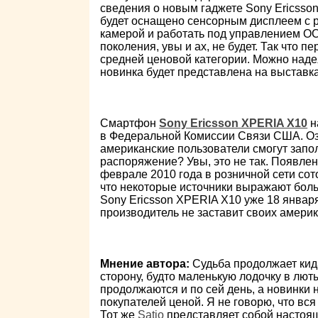
сведения о новым гаджете Sony Ericsson
будет оснащено сенсорным дисплеем с р
камерой и работать под управлением ОС
поколения, увы и ах, не будет. Так что 
средней ценовой категории. Можно наде
новинка будет представлена на выстав
Смартфон
Sony Ericsson XPERIA X10
н
в Федеральной Комиссии Связи США. Озн
американские пользователи смогут запол
распоряжение? Увы, это не так. Появле
феврале 2010 года в розничной сети сото
что некоторые источники выражают боль
Sony Ericsson XPERIA X10 уже 18 январ
производитель не заставит своих америк
Мнение автора:
Судьба продолжает кид
сторону, будто маленькую лодочку в лю
продолжаются и по сей день, а новинки
покупателей ценой. Я не говорю, что вся
Тот же
Satio
представляет собой настоящ