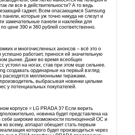
так ли все в действительности? А то ведь
лезающий гаджет. Всем опасающимся Samsung
панели, которые уж точно никуда не слезут и
ти замечательные панели и наклейки для
по цене 390 и 360 рублей соответственно.
ромких и многочисленных анонсов – всё это о
 успешно работает, принося ей значительную
вом рынке. Даже во время всеобщих
с устоял на ногах, став при этом еще сильнее.
g создавать ординарные на первый взгляд
ев расходятся миллионными тиражами.
н производитель, выбрасывая новинки целыми
ес у потенциальных покупателей.
дном корпусе = LG PRADA 3? Если верить
редположительно, новинка будет представлена на
в себе широкие возможности полноценной ОС и
 ко всему, аппарат обещает стать первым
еализация которого будет производиться через