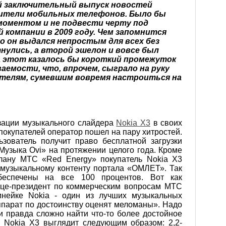
ий заключительный выпуск новостей
дители мобильных телефонов. Было бы
моментом и не подвести черту под
компании в 2009 году. Чем запомнится
то он выдался непростым для всех без
нулись, а второй эшелон и вовсе был
а этот казалось бы короткий промежуток
аемости, что, впрочем, сыграло на руку
ителям, сумевшим вовремя настроиться на
зации музыкального слайдера
Nokia Х3
в своих
покупателей оператор пошел на пару хитростей.
ьзователь получит право бесплатной загрузки
узыка Ovi» на протяжении целого года. Кроме
плану МТС «Red Energy» покупатель Nokia Х3
 музыкальному контенту портала «ОМЛЕТ». Так
еспечены на все 100 процентов. Вот как
ице-президент по коммерческим вопросам МТС
инейке Nokia - один из лучших музыкальных
аппарат по достоинству оценят меломаны». Надо
и правда сложно найти что-то более достойное
а Nokia Х3 выглядит следующим образом: 2,2-