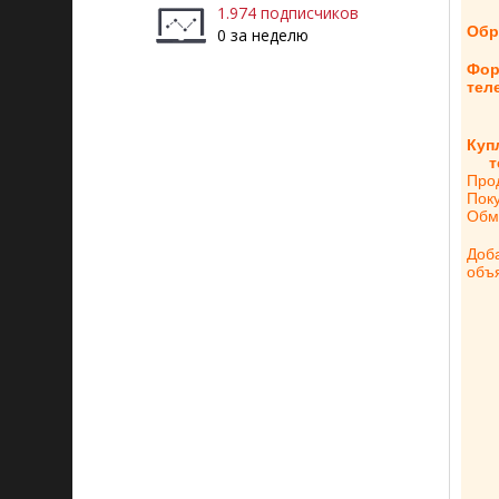
1.974 подписчиков
Обр
0 за неделю
Фор
тел
Куп
те
Про
Пок
Обм
Доб
объ