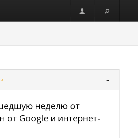
ки
→
ошедшую неделю от
н от Google и интернет-