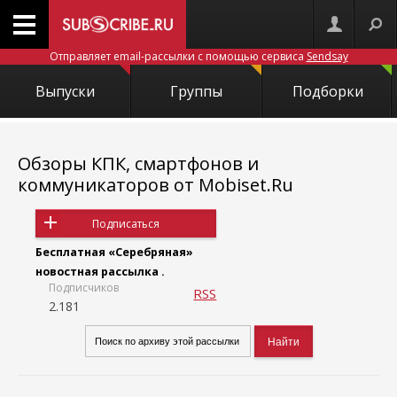
Отправляет email-рассылки с помощью сервиса
Sendsay
Выпуски
Группы
Подборки
Обзоры КПК, смартфонов и
коммуникаторов от Mobiset.Ru
Подписаться
Бесплатная «Серебряная»
новостная рассылка .
Подписчиков
RSS
2.181