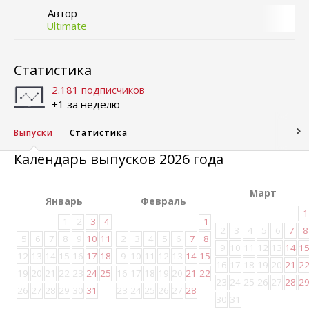
Автор
Ultimate
Статистика
2.181 подписчиков
+1 за неделю
Выпуски
Статистика
Календарь выпусков 2026 года
Март
Январь
Февраль
1
1
2
3
4
1
2
3
4
5
6
7
8
5
6
7
8
9
10
11
2
3
4
5
6
7
8
9
10
11
12
13
14
1
12
13
14
15
16
17
18
9
10
11
12
13
14
15
16
17
18
19
20
21
2
19
20
21
22
23
24
25
16
17
18
19
20
21
22
23
24
25
26
27
28
2
26
27
28
29
30
31
23
24
25
26
27
28
30
31