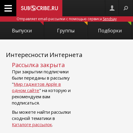
Отправляет email-рассылки с помощью сервиса
Sendsay
Выпуски
Группы
Подборки
Интересности Интернета
Рассылка закрыта
При закрытии подписчики
были переданы в рассылку
"
Мир гаджетов Apple в
одном сайте
" на которую и
рекомендуем вам
подписаться.
Вы можете найти рассылки
сходной тематики в
Каталоге рассылок
.