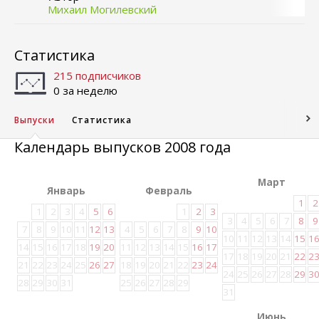
Михаил Могилевский
Статистика
215 подписчиков
0 за неделю
Выпуски
Статистика
Календарь выпусков 2008 года
Март
Январь
Февраль
1
2
1
2
3
4
5
6
1
2
3
3
4
5
6
7
8
9
7
8
9
10
11
12
13
4
5
6
7
8
9
10
10
11
12
13
14
15
1
14
15
16
17
18
19
20
11
12
13
14
15
16
17
17
18
19
20
21
22
2
21
22
23
24
25
26
27
18
19
20
21
22
23
24
24
25
26
27
28
29
3
28
29
30
31
25
26
27
28
29
31
Июнь