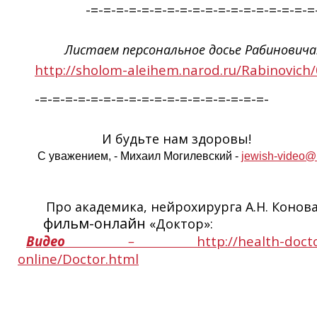
-=-=-=-=-=-=-=-=-=-=-=-=-=-=-=-=-=-=
Листаем персональное досье Рабиновича
http://sholom-aleihem.narod.ru/Rabinovich
-=-=-=-=-=-=-=-=-=-=-=-=-=-=-=-=-=-=-
И будьте нам здоровы!
С уважением, - Михаил Могилевский -
jewish-video@
Про академика, нейрохирурга А.Н. Конов
фильм-онлайн
«Доктор»:
Видео
–
http://health-docto
online/Doctor.html