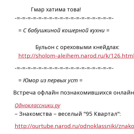
Гмар хатима това!
-=-=-=-=-=-=-=-=-=-=-=-=-=-=-=-=-=-=-
= С бабушкиной кошерной кухни =
Бульон с ореховыми кнейдлах:
http://sholom-aleihem.narod.ru/k/126.htm
-=-=-=-=-=-=-=-=-=-=-=-=-=-=-=-=-=-=-
= Юмор из первых уст =
Встреча офлайн познакомившихся онлайн
Одноклассники.ру
– Знакомства – веселый "95 Квартал":
http://ourtube.narod.ru/odnoklassniki/znak