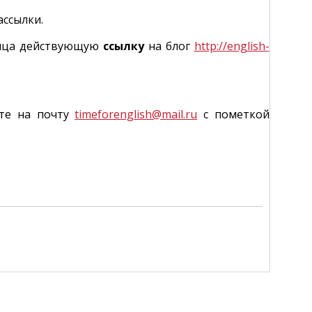
ссылки.
есяца действующую
ссылку
на блог
http://english-
йте на почту
timeforenglish@mail.ru
с пометкой