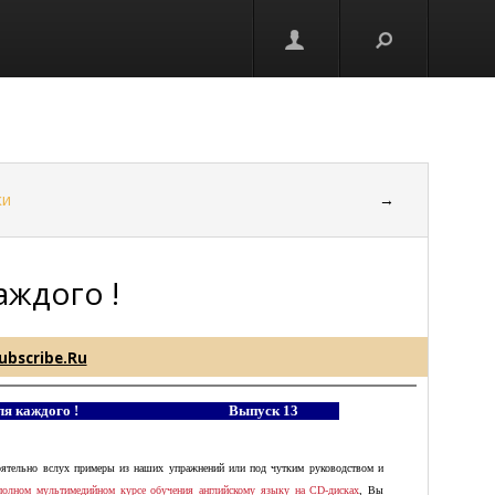
ки
→
аждого !
ubscribe.Ru
ля каждого !
Выпуск 13
тоятельно вслух примеры из наших упражнений или под чутким руководством и
полном мультимедийном курсе обучения английскому языку на CD-дисках
, Вы