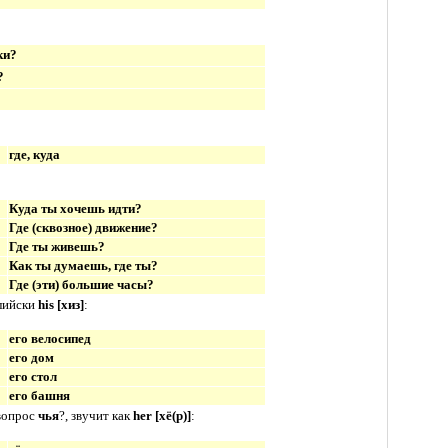
ки?
?
где, куда
Куда ты хочешь идти?
Где (сквозное) движение?
Где ты живешь?
Как ты думаешь, где ты?
Где (эти) большие часы?
глийски
his [
хиз
]
:
его велосипед
его дом
его стол
его башня
вопрос
чья
?, звучит как
her [
хё(р)
]
: