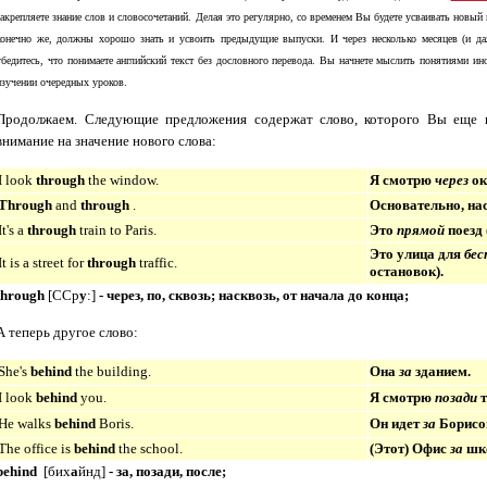
закрепляете знание слов и словосочетаний. Делая это регулярно, со временем Вы будете усваивать нов
конечно же, должны хорошо знать и усвоить предыдущие выпуски. И через несколько месяцев (и да
убедитесь, что понимаете английский текст без дословного перевода. Вы начнете мыслить понятиями и
изучении очередных уроков.
Продолжаем. Следующие предложения содержат слово, которого Вы еще не
внимание на значение нового слова:
I
look
through
the window.
Я смотрю
через
ок
T
hrough
and
through
.
Основательно, нас
It's a
through
train to Paris
.
Это
прямой
поезд 
Это улица для
бес
It is a street for
through
traffic.
остановок).
through
[
ССр
у
:
]
-
через, по, сквозь
;
насквозь, от начала до конца
;
А теперь другое слово:
She's
behind
the building.
Она
за
зданием.
I look
behind
you.
Я смотрю
позади
т
He walks
behind
Boris.
Он идет
за
Борисо
The office is
behind
the school.
(Этот) Офис
за
шк
behind
[
бих
а
йнд
]
-
за, позади, после
;