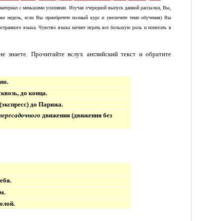
ый материал с меньшими усилиями. Изучая очередной выпуск данной рассылки, Вы,
же недель, если Вы приобретете полный курс и увеличите темп обучения) Вы
ностранного языка. Чувство языка начнет играть все большую роль и помогать в
 знаете. Прочитайте вслух английский текст и обратите
но.
квозь, до конца.
(экспресс) до Парижа.
пересадочного
движения (движения без
ебя.
м.
олой.