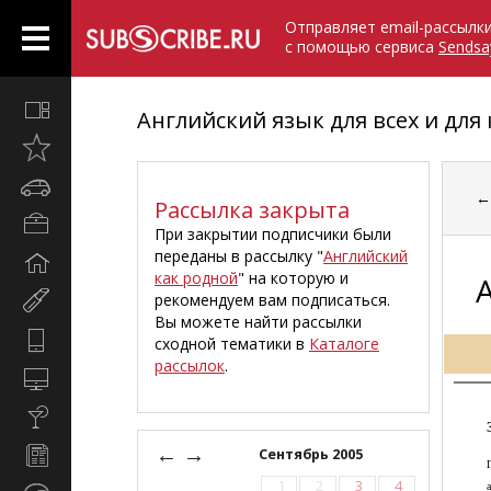
Отправляет email-рассылк
с помощью сервиса
Sendsa
Все
Английский язык для всех и для 
вместе
Открыто
недавно
Автомобили
Рассылка закрыта
Бизнес
При закрытии подписчики были
и
переданы в рассылку "
Английский
Дом
карьера
как родной
" на которую и
и
рекомендуем вам подписаться.
Мир
семья
Вы можете найти рассылки
женщины
Hi-
сходной тематики в
Каталоге
Tech
рассылок
.
Компьютеры
и
Культура,
интернет
стиль
←
→
Новости
Сентябрь 2005
жизни
и
1
2
3
4