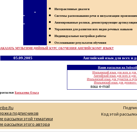
Интерактивные диалоги
*
Системы распознавания речи и визуализации произноше
*
Анимированные ролики, демонстрирующие артикуляцию
*
Упражнения для развития всех видов речевых навыков
Индивидуальные настройки работы
Отслеживание результатов обучения
ЗАКАЗАТЬ МУЛЬТИМЕДИЙНЫЙ КУРС ОБУЧЕНИЯ АНГЛИЙСКОМУ ЯЗЫКУ
05
.
09
.2005
Английский язык для всех и д
Наши рассылки на
Subscri
Итальянский язык для всех и для 
Английский язык для всех и для
Итальянский язык для туристов и пут
Итальянский язык для делового
 рассылки
Баскалева Ольга
ribe.Ru
Подпис
ержка подписчиков
Код этой рассылки
е рассылки этой тематики
е рассылки этого автора