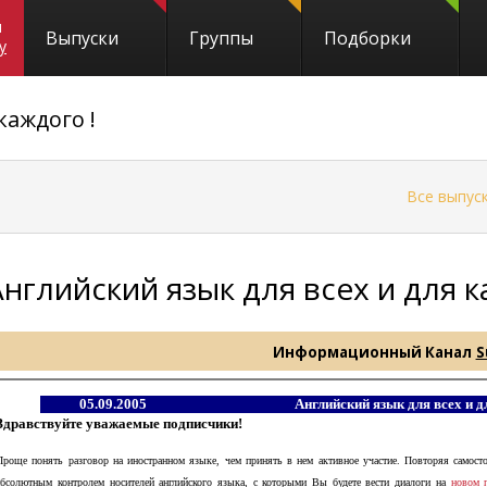
и
Выпуски
Группы
Подборки
y
каждого !
←
Все выпус
Английский язык для всех и для к
Информационный Канал
S
05.09.2005
Английский язык для всех и д
Здравствуйте уважаемые подписчики!
Проще понять разговор на иностранном языке, чем принять в нем активное участие. Повторяя самос
абсолютным контролем носителей английского языка, с которыми Вы будете вести диалоги на
новом 