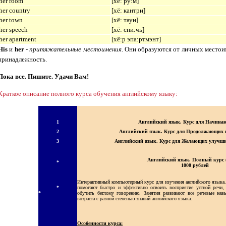
her room
[
хё: ру:м
]
her country
[
хё: кантри
]
her town
[
хё: таун
]
her speech
[
хё: спи:чь
]
her apartment
[
хё:р эпа:ртмэнт
]
His
и
her
-
притяжательные местоимения
.
О
ни образуются от личных место
принадлежность.
Пока все. Пишите. Удачи Вам!
Краткое описание полного курса обучения английскому языку:
1
Английский язык. Курс для Начина
2
Английский язык. Курс для Продолжающих и
3
Английский язык. Курс для Желающих улучшит
Английский язык. Полный курс 
*
1000 рублей
Интерактивный компьютерный курс для изучения английского языка
*
помогают быстро и эффективно освоить восприятие устной речи,
*
обучить беглому говорению. Занятия развивают все речевые нав
возраста с разной степенью знаний английского языка.
Особенности курса: