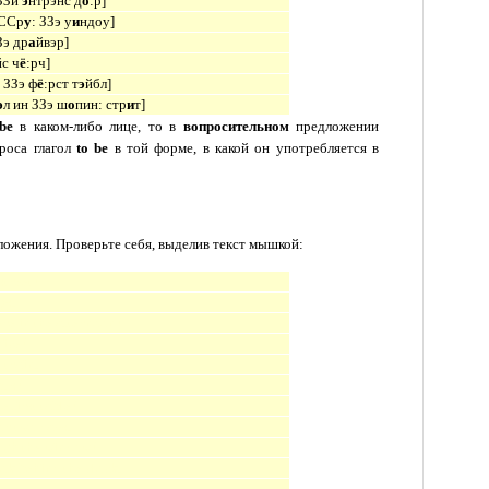
ЗЗи
э
нтрэнс д
о
:р
]
 ССр
у
: ЗЗэ у
и
ндоу
]
Зэ др
а
йвэр
]
йс ч
ё
:рч
]
 ЗЗэ ф
ё
:рст т
э
йбл
]
э
л ин ЗЗэ ш
о
пин: стр
и
т
]
be
в каком-либо лице, то в
вопросительном
предложении
проса
глагол
to be
в той форме, в какой он употребляется в
ложения. Проверьте себя, выделив текст мышкой:
 street?
ps.
re in the afternoon?
nice?
 train.
bus?
e first table?
for two days.
ough the window?
ook behind the clock.