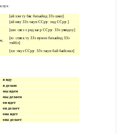
вслух:
[
ай х
э
в ту б
и
: бих
а
йнд ЗЗэ ш
о
п
]
[
ай н
о
у ЗЗэ т
а
ун ССр
у
: энд ССр
у
:
]
[
ши: с
и
:з э р
э
д к
а
:р ССр
у
: ЗЗэ у
и
ндоу
]
[
ю: сп
и
:к ту ЗЗэ в
у
мэн бих
а
йнд ЗЗэ
e.
т
э
йбл
]
[
хи: г
о
уз
ССр
у
: ЗЗэ т
а
ун бай б
а
йсикл
]
я иду
я делаю
мы идем
мы делаем
он идет
он делает
она идет
она делает