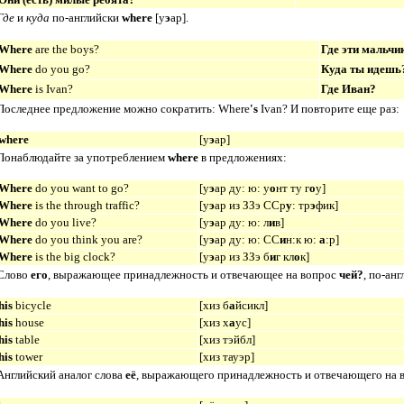
Где
и
куда
по-английски
where
[
у
э
ар
]
.
Where
are the boys?
Где эти мальчи
Where
do you go?
Куда ты идешь
Where
is Ivan?
Где Иван?
Последнее предложение можно сократить:
Where
's
Ivan?
И повторите еще раз:
where
[
у
э
ар
]
Понаблюдайте за употреблением
where
в предложениях:
Where
do you want to go?
[
у
э
ар ду: ю: у
о
нт ту г
о
у
]
Where
is the through traffic?
[
у
э
ар из ЗЗэ ССр
у
: тр
э
фик
]
Where
do you live?
[
у
э
ар ду: ю: л
и
в
]
Where
do you think you are?
[
у
э
ар ду: ю: СС
и
н:к ю:
а
:р
]
Where
is the big clock?
[
у
э
ар из ЗЗэ б
и
г кл
о
к
]
Слово
его
, выражающее принадлежность и отвечающее на вопрос
чей?
, по-ан
his
bicycle
[
хиз б
а
йсикл
]
his
house
[
хиз х
а
ус
]
his
table
[
хиз тэйбл
]
his
tower
[
хиз тауэр
]
Английский аналог слова
её
, выражающего принадлежность и отвечающего на 