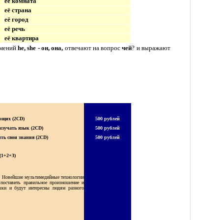
её комната
её страна
её город
её речь
её квартира
имений
he, she -
он, она,
отвечают на вопрос
чей
? и выражают
ющих (2CD)
500 рублей
зучать язык (2CD)
500 рублей
ь свои знания (2CD)
500 рублей
(1+2+3)
. Новейшие мультимедийные технологии
 поставить правильное произношение и
ыки и будут интересны людям разного