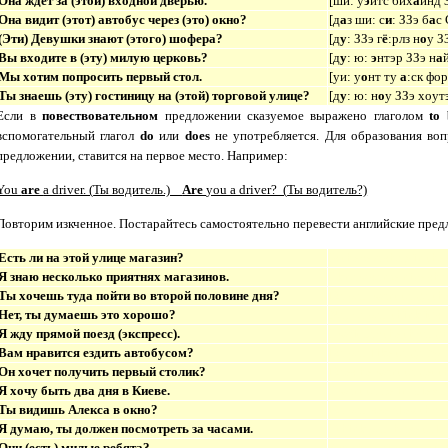
Она ждет за (этой) входной дверью.
[
ши: у
э
йтс бих
а
йнд 
Она видит (этот) автобус через (это) окно?
[
д
а
з ши: с
и
: ЗЗэ б
а
с
(Эти) Девушки знают (этого) шофера?
[
д
у
: ЗЗэ г
ё
:рлз н
о
у З
Вы входите в (эту) милую церковь?
[
д
у
: ю:
э
нтэр ЗЗэ н
а
Мы хотим попросить первый стол.
[
уи: у
о
нт ту
а
:ск фор
Ты знаешь (эту) гостиницу на (этой) торговой улице?
[
д
у
: ю: н
о
у ЗЗэ хоут
Если в
повествовательном
предложении сказуемое выражено глаголом
to 
вспомогательный глагол
do
или
does
не употребляется. Для образования во
предложении, ставится на первое место. Например:
You
are
a driver. (
Ты водитель.)
Are
you a driver? (
Ты водитель?)
Повторим изкченное. Постарайтесь самостоятельно перевести английские пред
Есть ли на этой улице магазин?
Is there a shop in the
Я знаю несколько приятнях магазинов.
I
know some nice sho
Ты хочешь туда пойти во второй половине дня?
Do you want to go the
Нет, ты думаешь это хорошо?
No, do you think it's 
Я жду прямой поезд (экспресс).
I wait for the through
Вам нравится ездить автобусом?
Do you like to go by 
Он хочет получить первый столик?
Does he want to get th
Я хочу быть два дня в Киеве.
I want to be in Kiev 
Ты видишь Алекса в окно?
Do you see Alex thr
Я думаю, ты должен посмотреть за часами.
I think you have to l
Они (есть) милые ребята?
Are they nice boys
?