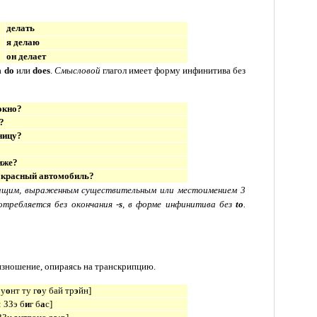
делать
я делаю
он делает
а
do
или
does
.
Смысловой
глагол имеет форму инфинитива без
окно?
?
ницу?
иже?
 красный автомобиль?
жащим, выраженным существительным или местоимением 3
отребляется без окончания -
s
, в форме инфинитива без
to
.
оизношение, опираясь на транскрипцию.
 у
о
нт ту г
о
у бай тр
э
йн
]
: ЗЗэ б
и
г б
а
с
]