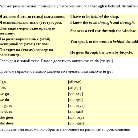
Рассмотрим несколько примеров употребления слов
through
и
behind
. Читайте 
Я должен быть
за
(этим) магазином.
I have to be
behind
the shop.
Я
основательно
знаю (этот) город.
I know the town
through
and
through
.
Она видит
через
окно красную
She sees a red car
through
the window
.
машину.
Ты разговариваешь с (этой)
You speak to the woman
behind
the tabl
женщиной
за
(этом) столом.
Он ездит
по
(этому) городу на
He goes
through
the town by bicycle.
велосипеде.
Перейдем к новой теме. Г
лагол
делать
по-английски
to do
[
ту
ду
:
]
.
Сравним спряжение этого глагола со спряжением глагола
to go
:
I
go
[
ай г
о
у
]
I
do
[
ай ду:
]
we
go
[
уи: г
о
у
]
we
do
[
уи: ду:
]
he
goes
[
хи: г
о
уз
]
he
does
[
хи: д
а
з
]
she
goes
[
ши: г
о
уз
]
she
does
[
ши: д
а
з
]
На письме они похожи, но обратите внимание на различие в произношении.