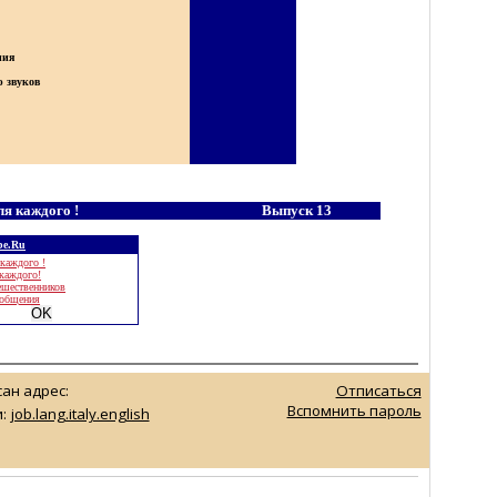
ния
 звуков
ля каждого !
Выпуск
13
be.Ru
каждого !
 каждого!
ешественников
 общения
ан адрес:
Отписаться
Вспомнить пароль
:
job.lang.italy.english