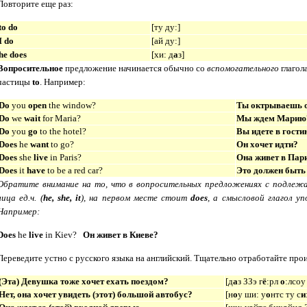
Повторите еще раз:
to
do
[
ту ду:
]
I do
[
ай ду:
]
he does
[
хи: д
а
з
]
Вопросительное
предложение
начинается обычно со
вспомогательного
глагол
частицы
to
.
Например:
Do
you
open
the window?
Ты октрываешь 
Do
we
wait
for Maria?
Мы ждем Марию
Do
you
go
to the hotel?
Вы идете в гости
Does
he
want
to go?
Он хочет идти?
Does
she
live
in Paris?
Она живет в Пар
Does
it
have
to be a red car?
Это должен быть
Обратите внимание на то, что в вопросительных предложениях с подле
лица ед.ч. (
he, she, it
), на первом месте стоит
does
, а смысловой глагол уп
Например:
Does
he
live
in Kiev?
Он живет в Киеве?
Переведите устно с русского языка на английский. Тщательно отработайте пр
(Эта) Девушка тоже хочет ехать поездом?
[
д
а
з ЗЗэ г
ё
:рл
о
:лсоу
Нет, она хочет увидеть (этот) большой автобус?
[
н
о
у ши: у
о
нтс ту с
и