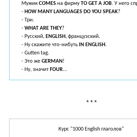
Мужик
COMES
на фирму
TO GET A JOB
. У него с
-
HOW MANY LANGUAGES DO YOU SPEAK
?
- Три.
-
WHAT ARE THEY
?
- Русский,
ENGLISH
, французский.
- Ну скажите что-нибуть
IN ENGLISH
.
- Guttеn tаg.
- Это же
GERMAN
!
- Ну, значит
FOUR
...
* * *
Курс "1000 English глаголов"