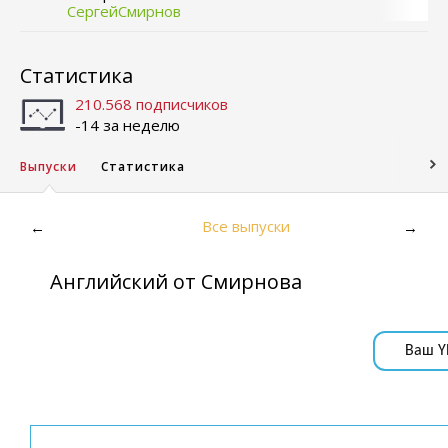
СергейСмирнов
Статистика
210.568 подписчиков
-14 за неделю
Выпуски
Статистика
Все выпуски
←
→
Английский от Смирнова
Ваш Y