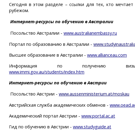
Сегодня в этом разделе – ссылки для тех, кто мечтает 
рубежом.
Интернет-ресурсы по обучению в Австралии
Посольство Австралии -
www.australianembassy.ru
Портал по образованию в Австралии -
www
.
studyinaustrali
Высшее образование в Австралии -
www
.
allianceau
.
com
Информация по получению в
www
.
immi
.
gov
.
au
/
students
/
index
.
htm
Интернет-ресурсы по обучению в Австрии
Посольство Австрии -
www
.
aussenministerium
.
at
/
moskau
Австрийская служба академических обменов -
www
.
oead
.
a
Академический портал Австрии -
www
.
portal
.
ac
.
at
Гид по обучению в Австрии -
www
.
studyguide
.
at