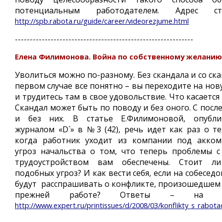
потенциальным работодателем. Адрес ст
http://spb.rabota.ru/guide/career/videorezjume.html
------------------------------------------------------------
Елена Филимонова. Война по собственному желанию
Уволиться можно по-разному. Без скандала и со ск
первом случае все понятно – вы переходите на нов
и трудитесь там в свое удовольствие. Что касаетс
Скандал может быть по поводу и без оного. С посл
и без них. В статье Е.Филимоновой, опубли
журналом «D`» в №3 (42), речь идет как раз о тех
когда работник уходит из компании под акком
угроз начальства о том, что теперь проблемы 
трудоустройством вам обеспечены. Стоит ли
подобных угроз? И как вести себя, если на собесед
будут
расспрашивать о конфликте, произошедшем
прежней работе? Ответы – на ст
http://www.expert.ru/printissues/d/2008/03/konflikty_s_rabot