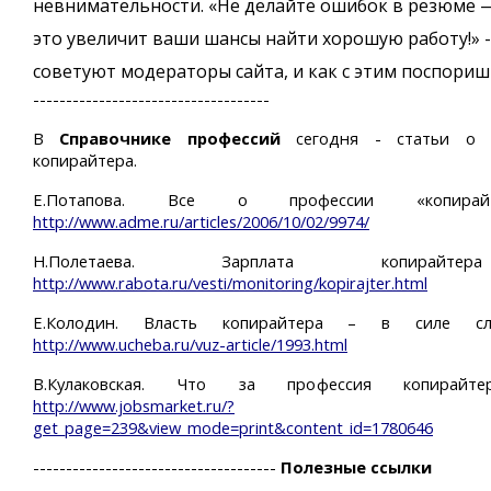
невнимательности. «Не делайте ошибок в резюме 
это увеличит ваши шансы найти хорошую работу!» -
советуют модераторы сайта, и как с этим поспориш
------------------------------------
В
Справочнике профессий
сегодня - статьи о 
копирайтера.
Е.Потапова. Все о профессии «копира
http://www.adme.ru/articles/2006/10/02/9974/
Н.Полетаева. Зарплата копирай
http://www.rabota.ru/vesti/monitoring/kopirajter.html
Е.Колодин. Власть копирайтера – в силе сл
http://www.ucheba.ru/vuz-article/1993.html
В.Кулаковская. Что за профессия копирайте
http://www.jobsmarket.ru/?
get_page=239&view_mode=print&content_id=1780646
-------------------------------------
Полезные ссылки