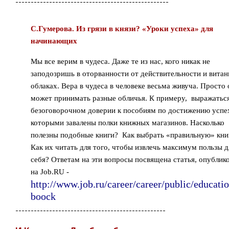
--------------------------------------------------
С.Гумерова. Из грязи в князи? «Уроки успеха» для
начинающих
Мы все верим в чудеса. Даже те из нас, кого никак не
заподозришь в оторванности от действительности и витан
облаках. Вера в чудеса в человеке весьма живуча. Просто 
может принимать разные обличья. К примеру,
выражаться
безоговорочном доверии к пособиям по достижению успе
которыми завалены полки книжных магазинов. Насколько
полезны подобные книги?
Как выбрать «правильную» кни
Как их читать для того, чтобы извлечь максимум пользы д
себя? Ответам на эти вопросы посвящена статья, опублик
на
Job
.
RU
-
http://www.job.ru/career/career/public/educatio
boock
-------------------------------------------------