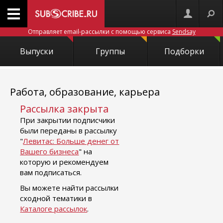
Отправляет email-рассылки с помощью сервиса
Sendsay
Выпуски
Группы
Подборки
Работа, образование, карьера
Рассылка закрыта
При закрытии подписчики
были переданы в рассылку
"
Левитас: Больше денег от
Вашего бизнеса
" на
которую и рекомендуем
вам подписаться.
Вы можете найти рассылки
сходной тематики в
Каталоге рассылок
.