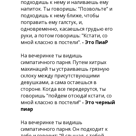
подходишь к нему и наливаешь ему
напиток. Ты говоришь: "Позвольте" и
подходишь к нему ближе, чтобы
поправить ему галстук, и,
одновременно, касаешься грудью его
руки, а потом говоришь: "Кстати, со
мной классно в постели".
- Это ПиаР
На вечеринке ты видишь
симпатичного парня. Путем хитрых
махинаций ты устраиваешь грязную
склоку между присутствующими
девушками, а сама остаешься в
стороне. Когда все передерутся, ты
говоришь "пойдем отсюда! кстати, со
мной классно в постели!"
- Это черный
пиар
Hа вечеринке ты видишь
симпатичного парня. Он подходит к
тебе и говорит: "Я слышал, с тобой