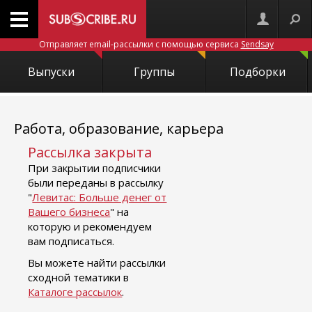
Отправляет email-рассылки с помощью сервиса
Sendsay
Выпуски
Группы
Подборки
Работа, образование, карьера
Рассылка закрыта
При закрытии подписчики
были переданы в рассылку
"
Левитас: Больше денег от
Вашего бизнеса
" на
которую и рекомендуем
вам подписаться.
Вы можете найти рассылки
сходной тематики в
Каталоге рассылок
.