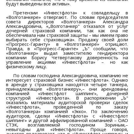
будут выведены все активы».
Претензии «Инвестфлота» к совладельцу в
«Волготанкере» отвергают. По словам председателя
совета директоров «Волготанкера» Александра
Александровича, «„Волготанкер" отказался от услуг
дочерней страховой компании, так как она не
обеспечивала нам страховой защиты – мы имеем право
выбирать себе страховщика». Продажу своей доли
«Прогресс-Гаранту» в «Волготанкере» отрицают.
Правда, в «Прогресс-Гаранте» „Ъ" сообщили, что
«Волготанкер» выдал заместителю гендиректора
компании Борису Четвертакову доверенность на
управление акциями «Инвестфлота» – но как
физическому лицу.
По словам господина Александровича, компанию не
интересует страховой бизнес «Инвестфлота». Однако
в аренде у страховщика находятся четыре танкера,
принадлежащие «Волготанкеру»,– они арендованы
компанией «Инвестфлот шиппинг», дочерней
структурой «Инвестфлота». В распоряжении „Ъ"
оказались материалы аудиторской проверки сделок
«Инвестфлота», проведенной по заказу
«Волготанкера» компанией «Экко». По заключению
аудиторов, сделки «Инвестфлота» с «Инвестфлот
шиппинг» и другой аффилированной компанией – ОАО
СТЭК, возглавляемой господином Зориным,–
невыгодны для «Инвестфлота». Проще говоря,
аудитор подозревает, что в «Инвестфлот шиппинг» и