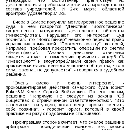
деятельности, и требовали исключить пароходство из
состава учредителей. И 2-го марта областной
арбитраж удовлетворил иск.
Вчера в Самаре получили мотивированное решение
суда. В нем говорится "Действия "Волготанкера"
существенно затрудняют деятельность общества
("Инвестфлота"), нарушают его интересы". Суд
посчитал, что "Волготанкер" незаконно передал право
управления компанией "Прогресс-гаранту", который,
например, требовал прекратить операции по счетам
"Инвестфлота". "Анализ действий ответчика
свидетельствует о намерении причинить ущерб СК
"Инвестфлот" и злоупотреблении своим правом как
практически единственного участника общества, что в
силу... закона... не допускается", - говорится в судебном
решении.
"Очень смело и очень интересно", -
прокомментировал действия самарского суда юрист
Baker&McKenzie Сергей Войтишкин. По его словам,
решение "напрямую не следует из закона "Об
обществах с ограниченной ответственностью". "Это
напоминает ситуацию, когда вещь просит сменить
себе хозяина", - говорит юрист, который в своей
практике ни разу с подобным не сталкивался.
Проигравшая сторона считает, что смелое решение
арбитража - юридический нонсенс: как можно