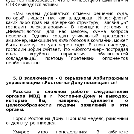
СТЭК выводятся активы.
«Мы будем добиваться отмены решения суда,
который лишает нас как владельца „Инвестфлота"
каких-либо прав на дочернюю структуру,– заявил „Ъ"
господин Александрович.– В принципе история с
„Инвестфлотом" для нас мелочь, сумма вопроса
невелика. Однако создан уникальный прецедент:
акционер, имеющий 99,98% голосов в компании, может
быть выкинут оттуда через суд». В свою очередь,
господин Зорин считает, что «Волготанкер» пострадал
из-за «грубого нарушения обязанностей
совладельца», поэтому претензии оппонентов
необоснованны.
5. В заключение - О серьезном! Арбитражным
управляющим г.Ростов-на-Дону посвящается!
Рассказ о сложной работе следователей
органов МВД в г. Ростов-на-Дону и выводах,
которые Вы, наверно, сделаете о
целесообразности подачи заявлений в эти
органы.
Город Ростов-на-Дону. Прошлая неделя, районный
отдел внутренних дел.
Хмурое утро понедельника. В кабинете