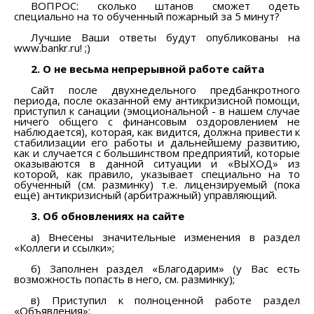
ВОПРОС: сколько штанов сможет одеть
специально на то обученный пожарный за 5 минут?
Лучшие Ваши ответы будут опубликованы на
www.bankr.ru! ;)
2. О не весьма непрерывной работе сайта
Сайт после двухнедельного предбанкротного
периода, после оказанной ему антикризисной помощи,
приступил к санации (эмоциональной - в нашем случае
ничего общего с финансовым оздоровлением не
наблюдается), которая, как видится, должна привести к
стабилизации его работы и дальнейшему развитию,
как и случается с большинством предприятий, которые
оказываются в данной ситуации и «ВЫХОД» из
которой, как правило, указывает специально на то
обученный (см. разминку) т.е. лицензируемый (пока
ещё) антикризисный (арбитражный) управляющий.
3. Об обновлениях на сайте
а) Внесены значительные изменения в раздел
«Коллеги и ссылки»;
б) Заполнен раздел «Благодарим» (у Вас есть
возможность попасть в него, см. разминку);
в) Приступил к полноценной работе раздел
«Объявления»;