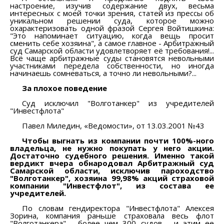
настроение, изучив содержание двух, весьма
интересных с моей точки зрения, статей из прессы об
уникальном решении суда, которое можно
охарактеризовать одной фразой Сергея Войтишкина:
"Это напоминает ситуацию, когда вещь просит
сменить себе хозяина", а самое главное - Арбитражный
суд Самарской области удовлетворяет её требования!...
Всё чаще арбитражные суды становятся невольными
участниками передела собственности, но иногда
начинаешь сомневаться, а точно ли невольными?...
За плохое поведение
Суд исключил "Волготанкер" из учредителей
"Инвестфлота"
Павел Миледин, «Ведомости», от 13.03.2001 №43
Чтобы выгнать из компании почти 100%-ного
владельца, не нужно покупать у него акции.
Достаточно судебного решения. Именно такой
вердикт вчера обнародовал Арбитражный суд
Самарской области, исключив пароходство
"Волготанкер", хозяина 99,98% акций страховой
компании "Инвестфлот", из состава ее
учредителей.
По словам гендиректора "Инвестфлота" Алексея
Зорина, компания раньше страховала весь флот
"Волготанкера" - более чем 300 судов - и этим ее