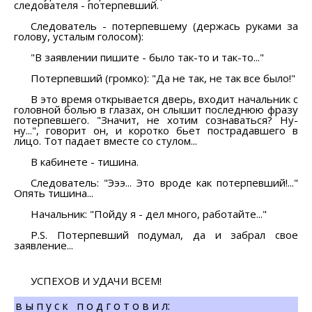
следователя - потерпевший.
Следователь - потерпевшему (держась руками за
голову, усталым голосом):
"В заявлении пишите - было так-то и так-то..."
Потерпевший (громко): "Да не так, не так все было!"
В это время открывается дверь, входит начальник с
головной болью в глазах, он слышит последнюю фразу
потерпевшего. "Значит, не хотим сознаваться? Ну-
ну...", говорит он, и коротко бьет пострадавшего в
лицо. Тот падает вместе со стулом...
В кабинете - тишина.
Следователь: "Эээ... Это вроде как потерпевший!..."
Опять тишина...
Начальник: "Пойду я - дел много, работайте..."
P.S. Потерпевший подумал, да и забрал свое
заявление...
УСПЕХОВ И УДАЧИ ВСЕМ!
в ы п у с к п о д г о т о в и л: