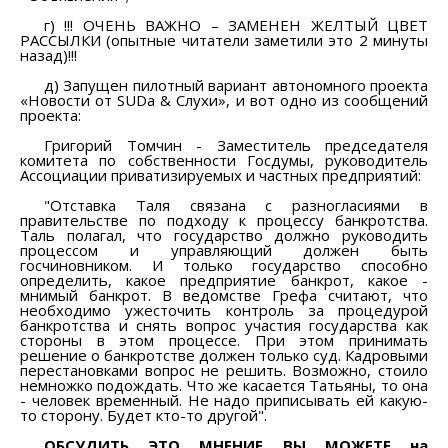
г) !!! ОЧЕНЬ ВАЖНО – ЗАМЕНЕН ЖЕЛТЫЙ ЦВЕТ
РАССЫЛКИ (опытные читатели заметили это 2 минуты
назад)!!!
д) Запущен пилотный вариант автономного проекта
«Новости от SUDа & Слухи», и вот одно из сообщений
проекта:
Григорий Томчин - Заместитель председателя
комитета по собственности Госдумы, руководитель
Ассоциации приватизируемых и частных предприятий:
"Отставка Таля связана с разногласиями в
правительстве по подходу к процессу банкротства.
Таль полагал, что государство должно руководить
процессом и управляющий должен быть
госчиновником. И только государство способно
определить, какое предприятие банкрот, какое -
мнимый банкрот. В ведомстве Грефа считают, что
необходимо ужесточить контроль за процедурой
банкротства и снять вопрос участия государства как
стороны в этом процессе. При этом принимать
решение о банкротстве должен только суд. Кадровыми
перестановками вопрос не решить. Возможно, стоило
немножко подождать. Что же касается Татьяны, то она
- человек временный. Не надо приписывать ей какую-
то сторону. Будет кто-то другой".
ОБСУДИТЬ ЭТО МНЕНИЕ ВЫ МОЖЕТЕ на