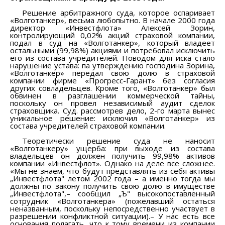
Решение арбитражного суда, которое оспаривает
«Волготанкер», весьма любопытно. В начале 2000 года
директор «Инвестфлота» Алексей Зорин,
контролирующий 0,02% акций страховой компании,
подал в суд на «Волготанкер», который владеет
остальными (99,98%) акциями и потребовал исключить
его из состава учредителей. Поводом для иска стало
нарушение устава: па утверждению господина Зорина,
«Волготанкер» передал свою долю в страховой
компании фирме «Прогресс-Гарант» без согласия
других совладельцев. Кроме того, «Волготанкер» был
обвинен в разглашении коммерческой тайны,
поскольку он провел независимый аудит сделок
страховщика. Суд. рассмотрев дело, 2-го марта вынес
уникальное решение: исключил «Волготанкер» из
состава учредителей страховой компании.
Теоретически решение суда не наносит
«Волготанкеру» ущерба: при выходе из состава
владельцев он должен получить 99,98% активов
компании «Инвестфлот». Однако на деле все сложнее.
«Мы не знаем, что будут представлять из себя активы
„Инвестфлота" летом 2002 года – а именно тогда мы
должны по закону получить свою долю в имуществе
„Инвестфлота",– сообщил „Ъ" высокопоставленный
сотрудник «Волготанкера» (пожелавший остаться
неназванным, поскольку непосредственно участвует в
разрешении конфликтной ситуации).– У нас есть все
основания полагать, что к тому времени из компании