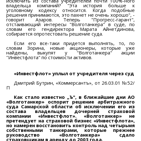
исключить из состава учредителей почти 100%-ного
владельца компаний? "Эта история больше к
уголовному кодексу относится. Когда подобные
решения принимаются, это пахнет не очень хорошо", -
говорит Азаров. Теперь "Прогресс-гарант",
отстаивающий интересы "Волготанкера" в суде, по
словам его гендиректора Марата Айнетдинова,
собирается опротестовать решение суда.
Если его все-таки придется выполнять, то, по
словам Зорина, новые акционеры, которые уже
найдены, выкупят у "Волготанкера" акции
''Инвестфлота" по стоимости активов.
«Инвестфлот» уплыл от учредителя через суд
Дмитрий Бутрин, «Коммерсантъ», от 26.03.01 №52/
П
Как стало известно „Ъ", в ближайшие дни АО
«Волготанкер» оспорит решение арбитражного
суда Самарской области об исключении его из
состава владельцев дочерней страховой
компании «Инвестфлот». «Волготанкер» не
претендует на страховой бизнес «Инвестфлота»,
но намерен восстановить контроль над четырьмя
собственными танкерами, которые прежнее
руководство «Волготанкера» сдало
страховщикам в аренду до 2003 года.