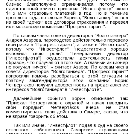
бизнес благополучно ограничивался, потому что
единственный клиент приносил "Инвестфлоту" около
$1,5 млн страховых платежей в год. Но в течение
прошлого года, по словам Зорина, "Волготанкер" вывел
из своей "дочки" все договоры страхования и перевел
их в московскую компанию "Прогресс-гарант".
По словам члена совета директоров "Волготанкера"
Андрея Азарова, пароходство действительно перевело
свои риски в "Прогресс-гарант", а также в "Ингосстрах",
потому что "Инвестфлот" "недостаточно хорошо
выполнял свою роль". "Генеральный директор
["Инвестфлота"] осуществлял деятельность таким
образом, что получал от этого все. А главный акционер
не получал ничего", - считает Азаров. По словам члена
совета директоров "Волготанкера", "Прогресс-гарант"
попросили помочь разобраться в этой ситуации и
поэтому замгендиректора этой компании Борис
Четвертаков получил доверенность на представление
интересов "Волготанкера" в "Инвестфлоте".
Дальнейшие события Зорин описывает так:
"Приехал Четвертаков с охраной и начал наводить
свои порядки". Четвертаков вчера не стал
комментировать свои действия в Самаре, сказав, что
не вправе говорить об этом.
Так или иначе, "Инвестфлот" подал в суд на своего
основного собственника. Самарские страховщики
утверждали, что "Волготанкер" препятствует их