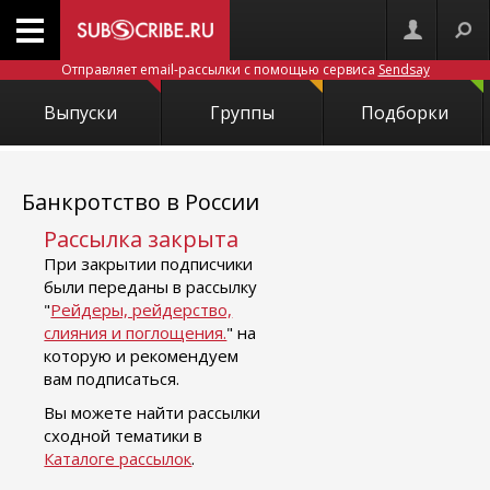
Отправляет email-рассылки с помощью сервиса
Sendsay
Выпуски
Группы
Подборки
Банкротство в России
Рассылка закрыта
При закрытии подписчики
были переданы в рассылку
"
Рейдеры, рейдерство,
слияния и поглощения.
" на
которую и рекомендуем
вам подписаться.
Вы можете найти рассылки
сходной тематики в
Каталоге рассылок
.