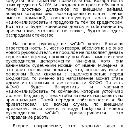
кредиты под гарантии правительства. Возвратность
этих кредитов 5-10%, и государство просто обязано у
таких злостных должников по внешним займам,
возврат которых оно гарантировало и платит сейчас
вместо компаний, соответствующую долю акций
национализировать и предложить тем же кредиторам.
Вот это и будет конверсия долгов в собственность,
причем такая, что никто не скажет, будто мы здесь
распродаем отечество.
На новом руководстве ФСФО лежит большая
ответственность. Я, честно говоря, абсолютно не знаю
нового руководителя, ее прошлое не позволяет делать
серьезные оценки, поскольку она была заместителем
руководителя департамента Минфина. Хотя она
занималась судебными исками от имени Минфина, а
это дает основания полагать, что, поскольку иски в
основном были связаны с задолженностью перед
бюджетом, то именно это направление может стать
одним из основных в деятельности ФСФО. То есть
ФСФО будет банкротить и частично
национализировать те компании, которые устойчиво
должны бюджету, с тем, чтобы затем их направлять на
приватизацию. Такой передел собственности я бы
приветствовал. Во всяком случае, по внешним
признакам, если иметь в виду background нового
руководителя ФСФО, просматривается это
направление работы.
Второе направление, это закрытие дыр в