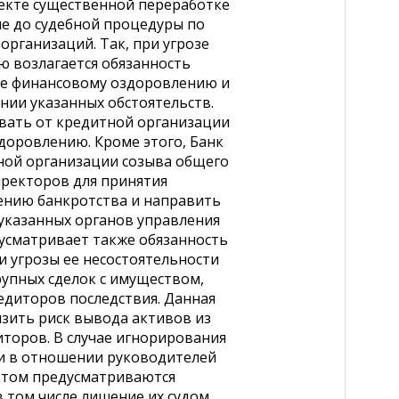
оекте существенной переработке
е до судебной процедуры по
рганизаций. Так, при угрозе
ю возлагается обязанность
ее финансовому оздоровлению и
нии указанных обстоятельств.
овать от кредитной организации
доровлению. Кроме этого, Банк
тной организации созыва общего
иректоров для принятия
нию банкротства и направить
 указанных органов управления
усматривает также обязанность
 угрозы ее несостоятельности
рупных сделок с имуществом,
едиторов последствия. Данная
изить риск вывода активов из
иторов. В случае игнорирования
и в отношении руководителей
ктом предусматриваются
 том числе лишение их судом