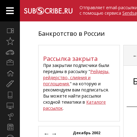
Отправляет email-рассылк
с помощью сервиса
Sendsa
Все
Банкротство в России
вместе
Открыто
недавно
Автомобили
Рассылка закрыта
Бизнес
При закрытии подписчики были
и
переданы в рассылку "
Рейдеры,
Дом
карьера
рейдерство, слияния и
и
поглощения.
" на которую и
Мир
семья
рекомендуем вам подписаться.
женщины
Hi-
Вы можете найти рассылки
Tech
сходной тематики в
Каталоге
Компьютеры
рассылок
.
и
Культура,
интернет
стиль
Новости
жизни
←
→
и
Декабрь 2002