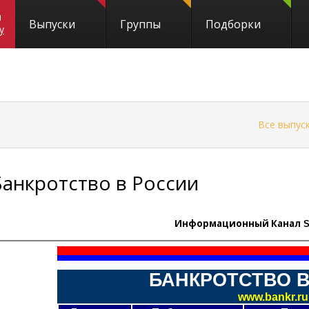
и
Выпуски
Группы
Подборки
y
←
Все выпус
Банкротство в России
Информационный Канал
S
БАНКРОТСТВО 
www.bankr.ru