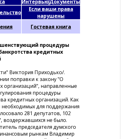
са
Интервью
Документы
Если ваши права
ельство
нарушены
ения
Гостевая книга
ершенствующий процедуры
банкротства кредитных
й
сти" Виктория Приходько/.
нии поправки к закону "О
ых организаций", направленные
егулирования процедуры
ва кредитных организаций. Как
и необходимых для поддержания
олосовало 281 депутатов, 102
, воздержавшихся не было.
титель председателя думского
финансовым рынкам Владимир