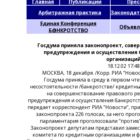
Главная
Публикации
Прес
>
Арбитражная практика
Законодат
Единая Конференция
Объявл
Б@НКРОТСТВО
Госдума приняла законопроект, сов
предупреждения и осуществления 
организаци
18.12.02 17:48
МОСКВА, 18 декабря. /Корр. РИА "Ново
Госдума приняла в среду в первом чте
несостоятельности /банкротстве/ кредитн
на совершенствование правового р
предупреждения и осуществления банкротст
передает корреспондент РИА "Новости", пр
законопроекта 226 голосах, за него прог
парламентария проголосовали "против"
Законопроект депутатам представил замес
комитета по кредитным организациям и 