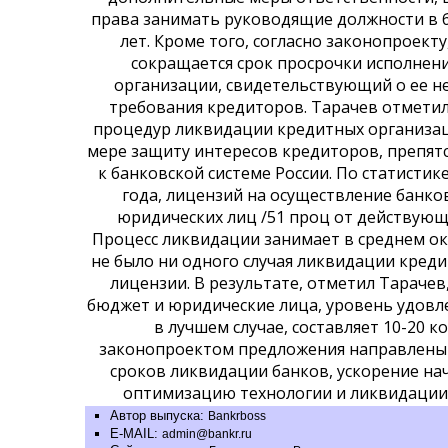
права занимать руководящие должности в б
лет. Кроме того, согласно законопроекту
сокращается срок просрочки исполнен
организации, свидетельствующий о ее н
требования кредиторов. Тарачев отмети
процедур ликвидации кредитных организац
мере защиту интересов кредиторов, препят
к банковской системе России. По статистике
года, лицензий на осуществление банк
юридических лиц /51 проц от действующ
Процесс ликвидации занимает в среднем окол
не было ни одного случая ликвидации креди
лицензии. В результате, отметил Тарачев
бюджет и юридические лица, уровень удовл
в лучшем случае, составляет 10-20 к
законопроектом предложения направлены
сроков ликвидации банков, ускорение нач
оптимизацию технологии и ликвидации 
Автор выпуска:
Bankrboss
E-MAIL:
admin@bankr.ru