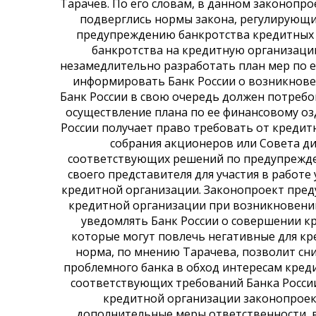
Тарачев. По его словам, в данном законопр
подверглись нормы закона, регулирующи
предупреждению банкротства кредитных о
банкротства на кредитную организаци
незамедлительно разработать план мер по 
информировать Банк России о возникнове
Банк России в свою очередь должен потреб
осуществление плана по ее финансовому оз
России получает право требовать от креди
собрания акционеров или Совета д
соответствующих решений по предупрежде
своего представителя для участия в работе
кредитной организации. Законопроект пред
кредитной организации при возникновении
уведомлять Банк России о совершении к
которые могут повлечь негативные для кр
норма, по мнению Тарачева, позволит сн
проблемного банка в обход интересам кред
соответствующих требований Банка Росси
кредитной организации законопрое
дополнительные меры ответственности, в