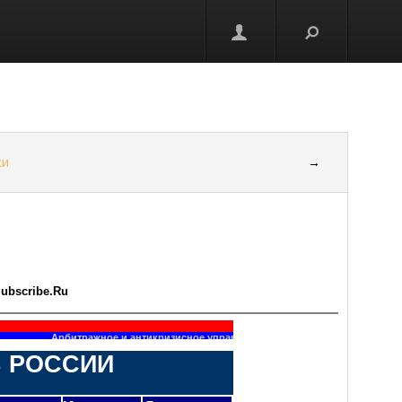
ки
→
ubscribe.Ru
Арбитражное и антикризисное управление на страницах интернет-пр
В РОССИИ