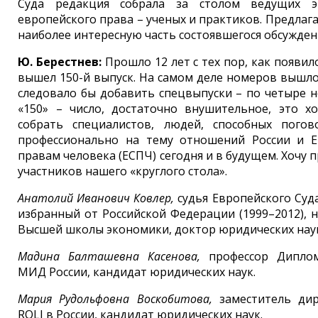
Суда редакция собрала за столом ведущих э
европейского права – ученых и практиков. Предла
наиболее интересную часть состоявшегося обсужден
Ю.
Берестнев:
Прошло 12 лет с тех пор, как появил
вышел 150-й выпуск. На самом деле номеров вышло
следовало бы добавить спецвыпуски – по четыре н
«150» – число, достаточно внушительное, это х
собрать специалистов, людей, способных пого
профессионально на тему отношений России и Е
правам человека (ЕСПЧ) сегодня и в будущем. Хочу п
участников нашего «круглого стола».
Анатолий Иванович Ковлер,
судья Европейского Суд
избранный от Российской Федерации (1999–2012), 
Высшей школы экономики, доктор юридических наук
Мадина Балташевна Касенова,
профессор Диплом
МИД России, кандидат юридических наук.
Мария Рудольфовна Воскобитова,
заместитель ди
ROLI в России, кандидат юридических наук.