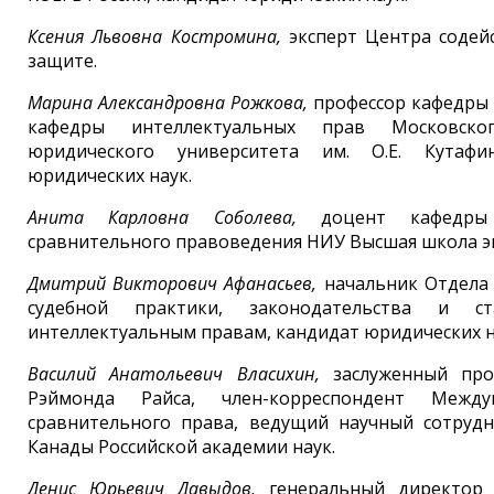
Ксения Львовна Костромина,
эксперт Центра содей
защите.
Марина Александровна Рожкова,
профессор кафедры 
кафедры интеллектуальных прав Московског
юридического университета им. О.Е. Кутаф
юридических наук.
Анита Карловна Соболева,
доцент кафедры
сравнительного правоведения НИУ Высшая школа э
Дмитрий Викторович Афанасьев,
начальник Отдела
судебной практики, законодательства и с
интеллектуальным правам, кандидат юридических на
Василий Анатольевич Власихин,
заслуженный про
Рэймонда Райса, член-корреспондент Между
сравнительного права, ведущий научный сотруд
Канады Российской академии наук.
Денис Юрьевич Давыдов,
генеральный директор