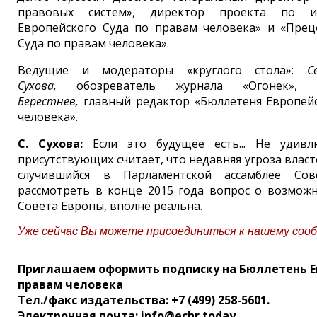
правовых систем», директор проекта по и
Европейского Суда по правам человека» и «Прец
Суда по правам человека».
Ведущие и модераторы «круглого стола»:
С
Сухова,
обозреватель журнала «Огонек»
Берестнев,
главный редактор «Бюллетеня Европейс
человека».
С. Сухова:
Если это будущее есть... Не удивл
присутствующих считает, что недавняя угроза власте
случившийся в Парламентской ассамблее Сов
рассмотреть в конце 2015 года вопрос о возмож
Совета Европы, вполне реальна.
Уже сейчас Вы можете присоединиться к нашему соо
Приглашаем оформить подписку на Бюллетень Е
правам человека
Тел./факс издательства: +7 (499) 258-5601.
Электронная почта: info@echr.today