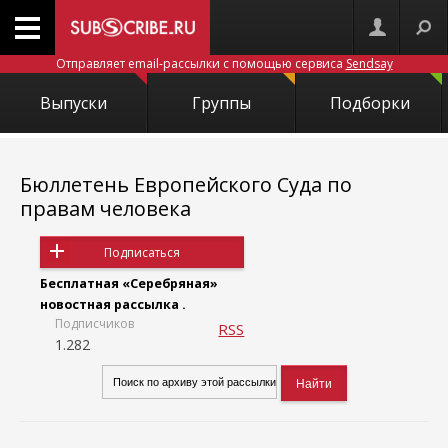
Отправляет email-рассылки с помощью сервиса
Sendsay
Выпуски
Группы
Подборки
Бюллетень Европейского Суда по
правам человека
Подписаться
Бесплатная «Серебряная»
новостная рассылка .
Подписчиков
RSS
1.282