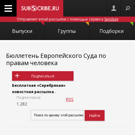
Отправляет email-рассылки с помощью сервиса
Sendsay
Выпуски
Группы
Подборки
Бюллетень Европейского Суда по
правам человека
Подписаться
Бесплатная «Серебряная»
новостная рассылка .
Подписчиков
RSS
1.282