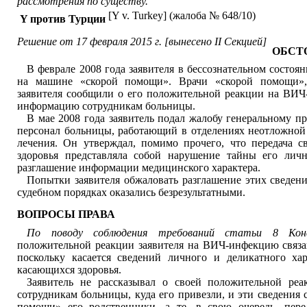
рассмотрения по существу.
[Y v. Turkey] (жалоба № 648/10)
Y против Турции
Решение от 17 февраля 2015 г. [вынесено II Секцией]
ОБСТ
В феврале 2008 года заявителя в бессознательном состоя
на машине «скорой помощи». Врачи «скорой помощи»,
заявителя сообщили о его положительной реакции на ВИЧ
информацию сотрудникам больницы.
В мае 2008 года заявитель подал жалобу генеральному п
персонал больницы, работающий в отделениях неотложно
лечения. Он утверждал, помимо прочего, что передача с
здоровья представляла собой нарушение тайны его лич
разглашение информации медицинского характера.
Попытки заявителя обжаловать разглашение этих сведен
судебном порядках оказались безрезультатными.
ВОПРОСЫ ПРАВА
По поводу соблюдения требований статьи 8 Конв
положительной реакции заявителя на ВИЧ-инфекцию связа
поскольку касается сведений личного и деликатного хар
касающихся здоровья.
Заявитель не рассказывал о своей положительной р
сотрудникам больницы, куда его привезли, и эти сведения
помощи» его родственники, а те, в свою очередь, пер