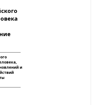
йского
ловека
ание
ного
еловека,
новлений и
ействий
сты