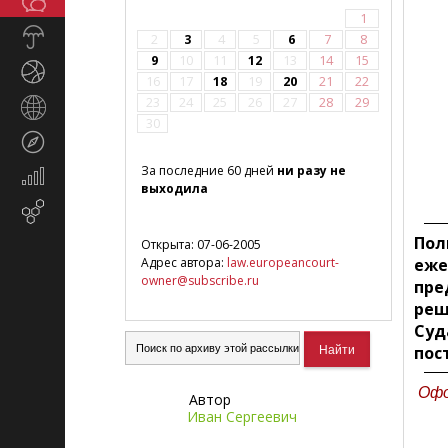
Общество
СМИ
1
Прогноз
2
3
4
5
6
7
8
погоды
9
10
11
12
13
14
15
Спорт
16
17
18
19
20
21
22
23
24
25
26
27
28
29
Страны
30
и
Туризм
регионы
За последние 60 дней
ни разу не
Экономика
выходила
и
Email-
финансы
маркетинг
Пол
Открыта: 07-06-2005
Адрес автора:
law.europeancourt-
еже
owner@subscribe.ru
пре
реш
Суд
пос
Офо
Автор
Иван Сергеевич