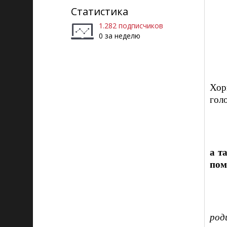
Статистика
1.282 подписчиков
0 за неделю
Хор
гол
а т
пом
род