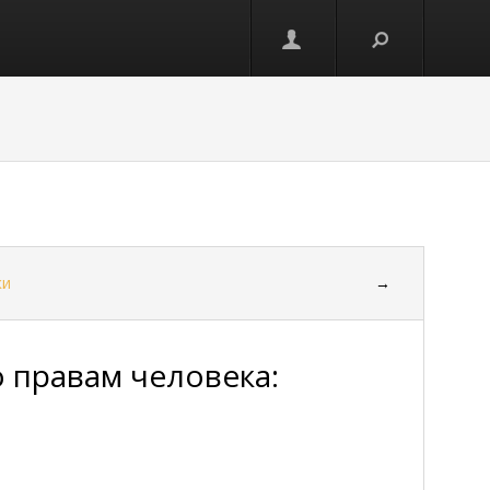
ки
→
 правам человека: