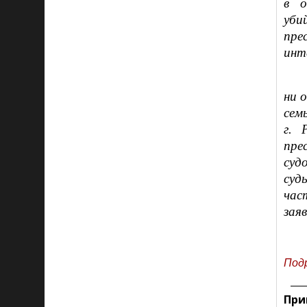
в о
уби
пре
инт
ни 
сем
г. 
пре
суд
суд
час
зая
Под
При