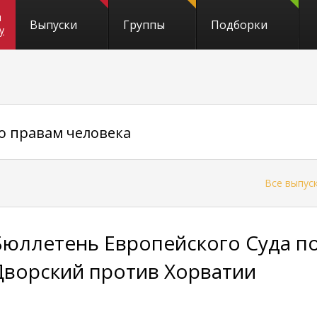
и
Выпуски
Группы
Подборки
y
о правам человека
←
Все выпус
Бюллетень Европейского Суда по
Дворский против Хорватии