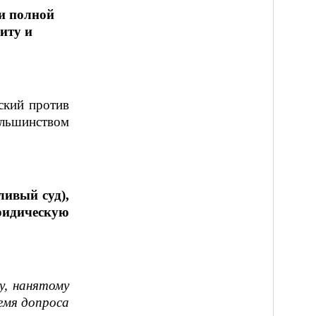
и полной
иту и
ский против
ольшинством
ливый суд),
юридическую
у, нанятому
емя допроса