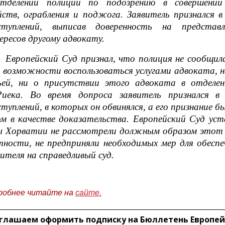
тделении полиции по подозрению в совершении 
йств, ограбления и поджога. Заявитель признался в
ступлений, выписав доверенность на представл
ересов другому адвокату.
Европейский Суд признал, что полиция не сообщил
о возможности воспользоваться услугами адвоката, н
ьей, ни о присутствии этого адвоката в отделен
Риека. Во время допроса заявитель признался в 
ступлений, в которых он обвинялся, а его признание 
ом в качестве доказательства. Европейский Суд уст
ы Хорватии не рассмотрели должным образом этот в
тности, не предприняли необходимых мер для обеспе
вителя на справедливый суд.
робнее читайте на
сайте.
глашаем оформить подписку на Бюллетень Европей