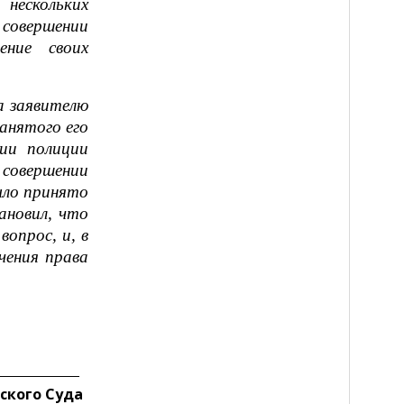
нескольких
 совершении
ение своих
а заявителю
анятого его
ии полиции
совершении
было принято
ановил, что
опрос, и, в
чения права
ского Суда