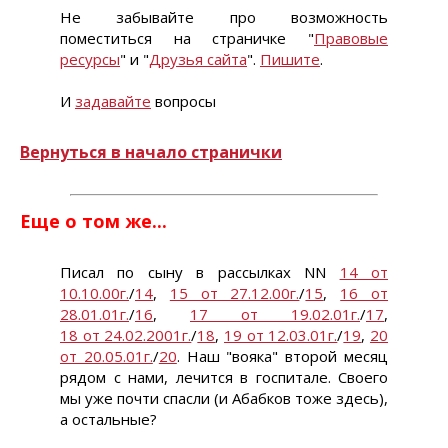
Не забывайте про возможность
поместиться на страничке "
Правовые
ресурсы
" и "
Друзья сайта
".
Пишите
.
И
задавайте
вопросы
Вернуться в начало странички
Еще о том же...
Писал по сыну в рассылках NN
14 от
10.10.00г.
/
14
,
15 от 27.12.00г.
/
15
,
16 от
28.01.01г.
/
16
,
17 от 19.02.01г.
/
17
,
18 от 24.02.2001г.
/
18
,
19 от 12.03.01г.
/
19
,
20
от 20.05.01г.
/
20
. Наш "вояка" второй месяц
рядом с нами, лечится в госпитале. Своего
мы уже почти спасли (и Абабков тоже здесь),
а остальные?