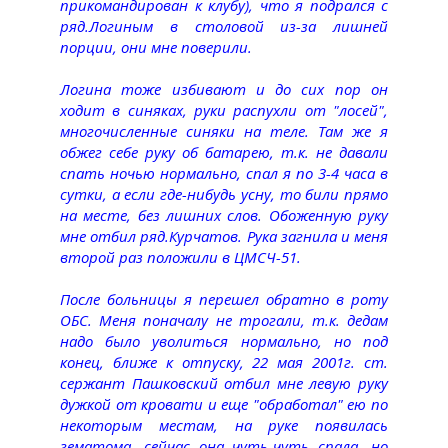
прикомандирован к клубу), что я подрался с
ряд.Логиным в столовой из-за лишней
порции, они мне поверили.
Логина тоже избивают и до сих пор он
ходит в синяках, руки распухли от "лосей",
многочисленные синяки на теле. Там же я
обжег себе руку об батарею, т.к. не давали
спать ночью нормально, спал я по 3-4 часа в
сутки, а если где-нибудь усну, то били прямо
на месте, без лишних слов. Обоженную руку
мне отбил ряд.Курчатов. Рука загнила и меня
второй раз положили в ЦМСЧ-51.
После больницы я перешел обратно в роту
ОБС. Меня поначалу не трогали, т.к. дедам
надо было уволиться нормально, но под
конец, ближе к отпуску, 22 мая 2001г. ст.
сержант Пашковский отбил мне левую руку
дужкой от кровати и еще "обработал" ею по
некоторым местам, на руке появилась
гематома, сейчас она чуть-чуть спала, но