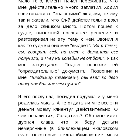
Мало того, клиент начал переживать, что
мне действительно много заплатил. Ходил
советовался со "знающими" людьми, те ему
так и сказали, что Сл-й действительно взял
за дело слишком много. Потом пошел к
судье, вынесшей последнее решение и
разговаривал на эту тему с ней. Звонил я
как-то судье и она мне "выдает":
"Вл-р Сем-ч,
вы, говорят себе на счет с должника все
получили, а П-ву ни копейки не отдали"
. Я как
мог защищался. Поднес попозже ей
"оправдательные" документы. Позвонил и
мне:
"Владимир Семенович, ты взял за дело
наверное больше чем нужно"
.
Я его послушал, посидел подумал и у меня
родилась мысль. А не отдать ли мне все эти
деньги моему клиенту? Действительно. О
чем печалиться, Создатель? Обо мне идет
дурная слава, что я беру деньги
немерянные (в близлежащем Чкаловском
суде некоторые недолюбливающие меня