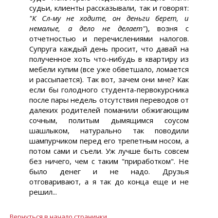
судьи, клиенты рассказывали, так и говорят:
"К Сл-му не ходите, он деньги берет, и
немалые, а дело не делает"
), возня с
отчетностью и перечислениями налогов.
Супруга каждый день просит, что давай на
полученное хоть что-нибудь в квартиру из
мебели купим (все уже обветшало, ломается
и рассыпается). Так вот, зачем они мне? Как
если бы голодного студента-первокурсника
после пары недель отсутствия переводов от
далеких родителей поманили обжигающим
сочным, политым дымящимся соусом
шашлыком, натурально так поводили
шампурчиком перед его трепетным носом, а
потом сами и съели. Уж лучше быть совсем
без ничего, чем с таким "приработком". Не
было денег и не надо. Друзья
отговаривают, а я так до конца еще и не
решил...
Вернуться в начало странички