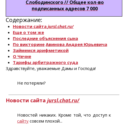
Слободинского
// Общее кол-во
подписанных адресов 7 000
Содержание:
Новости сайта
jursl.сhat.ru/
Еще о том же
Последние объяснения сына
По викторине
Авинова Андрея Юрьевича
Займемся арифметикой
О Чечне
Тарифы арбитражного суда
Здравствуйте, уважаемые Дамы и Господа!
Не потеряли?
Новости сайта
jursl.chat.ru/
Новостей никаких. Кроме той, что доступ к
сайту
совсем плохой...