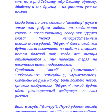
мне, но и ряд.Себелеву, ефр.Оголеву, Куянову,
Абабкову и мн. другим, я их фамилии уже не
помню.
Когда били по шее, ставили "колобаху" (руки в
замке или ребром ладони по соединению
головы с позвоночником), говорили: "Держи
глаза" (перед непосредственным
исполнением удара). "Эффект" был такой, как
будто глаза вылетают из орбит с искрами,
потом болевой шок, когда все мышцы
отключаются и ты падаешь, теряя на
некоторое время подвижность.
Пробивали "лосей" ("камышовых",
"набегающих", "самоубийц", "музыкальных").
Скрещенные руки на лбу. Били локтем, ногой,
кулаком, табуретом. "Эффект" такой, будто
идет разноцветный фейерверк из глаз
(искры).
Били в грудь ("фанеру"). Перед ударом иногда
заставляли говорить: "Фанера трехслойная,