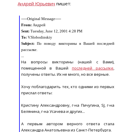
Андрей Юрьевич
пишет:
-----Original Message-----
From:
Андрей
Sent:
Tuesday, June 12, 2001 4:28 PM
To:
V.Slobodinskiy
Subject:
По поводу викторины в Вашей последней
рассылке.
...
На вопросы викторины (нашей с Вами),
помещенной в Вашей
последней рассылке
,
получены ответы. Их не много, но все верные.
Хочу поблагодарить тех, кто одними из первых
прислал ответы:
Кристину Александровну, г-на Пичугина, SJ, г-на
Белянина, г-на Усачева и других...
А первым автором верного ответа стала
Александра Анатольевна из Санкт-Петербурга.