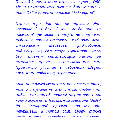
После 5-й роты меня перевели в роту ОБС,
где и начались мои "черные дни жизни". В
роте ОБС я узнал, что такое "дедовщина".
Первые три дня нас не трогали. Это
золотые дни для "духов". Когда они "не
плавают" (не моют полы) и не получают
побоев. А потом началось… Избивали меня:
ст.сержант Медведев, ряд.Лобанов,
ряд.Кучеренко, ефр.Ткачук. Ефрейтор Ткачук
был главным действующим лицом, он
выполнял приказы вышеуказанных лиц.
Принимали участие в избиениях Шефер,
Космынин, Лобастов, Черепанов.
Били не только меня, но и моих сослуживцев,
никто и думать не смел о том, чтобы что-
нибудь сказать об этом офицерам роты или
кому-нибудь еще. Так, как нам говорили "деды"
да и старший призыв, что мы это
переживем, а потом сами будем также
воспитывать молодежь, если конечно