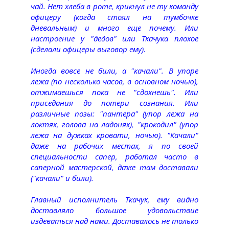
чай. Нет хлеба в роте, крикнул не ту команду
офицеру (когда стоял на тумбочке
дневальным) и много еще почему. Или
настроение у "дедов" или Ткачука плохое
(сделали офицеры выговор ему).
Иногда вовсе не били, а "качали". В упоре
лежа (по несколько часов, в основном ночью),
отжимаешься пока не "сдохнешь". Или
приседания до потери сознания. Или
различные позы: "пантера" (упор лежа на
локтях, голова на ладонях), "крокодил" (упор
лежа на дужках кровати, ночью). "Качали"
даже на рабочих местах, я по своей
специальности сапер, работал часто в
саперной мастерской, даже там доставали
("качали" и били).
Главный исполнитель Ткачук, ему видно
доставляло большое удовольствие
издеваться над нами. Доставалось не только