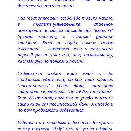
доживем до этого времени.
Нас "воспитывали" везде, где только можно:
в туалете-умывальнике, спальном
помещении, в малом проходе, на "взлетке"
(центр. проходе), в "сушилке" (ротная
кладовая). Били по груди, голове, ногам
(следствие – гематома ноги и помещение
первый раз в ЦМСЧ-51), шее, позвоночнику,
кистям рук, по почкам и печени.
Издеваться любил надо мной и др.
солдатами ефр.Ткачук, он был наш главный
"воспитатель". Когда били, запрещали
защищаться, кричали: "Ну-ка! Руки по швам".
Били до тех пор, пока ты не упадешь или не
закричишь от невыносимой боли. А иногда и
потом продолжали издеваться.
Избивали и с поводами и без него. Не принес
ложку вовремя "деду" или не успел сделать