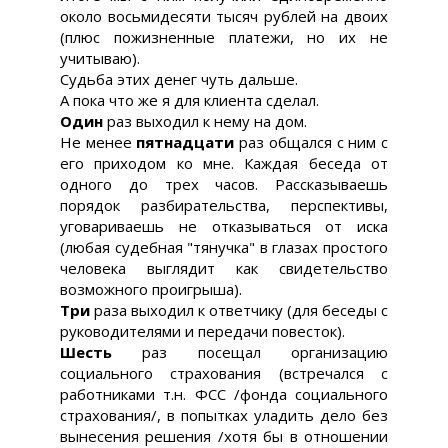
около восьмидесяти тысяч рублей на двоих
(плюс пожизненные платежи, но их не
учитываю).
Судьба этих денег чуть дальше.
А пока что же я для клиента сделал.
Один
раз выходил к нему на дом.
Не менее
пятнадцати
раз общался с ним с
его приходом ко мне. Каждая беседа от
одного до трех часов. Рассказываешь
порядок разбирательства, перспективы,
уговариваешь не отказываться от иска
(любая судебная "тянучка" в глазах простого
человека выглядит как свидетельство
возможного проигрыша).
Три
раза выходил к ответчику (для беседы с
руководителями и передачи повесток).
Шесть
раз посещал организацию
социального страхования (встречался с
работниками т.н. ФСС /фонда социального
страхования/, в попытках уладить дело без
вынесения решения /хотя бы в отношении