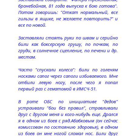
бронебойная, 81 года выпуска к бою готова".
Потом говоришь: "Откат нормальный, все
гильзы в ящике, не желаете повторить?" и
все по новой.
Заставляли стоять руки по швам и серийно
били как боксерскую грушу, по почкам, по
груди, в солнечное сцепление, по печени и др.
местам.
Часто "спускали колеса": били по голеням
носками сапог через сапоги избиваемого. Мне
отбили левую ногу, после чего я попал
первый раз с гематомой в ИМСЧ-51.
В роте ОБС по инициативе "дедов"
устраивали "бои без правил", стравливали
друг с другом меня и кого-нибудь еще. Дрался
я в одном из боев с ряд.Абабковым (он сейчас
комиссован по состоянию здоровья), в одном
из боев он мне ногой сломал нос. Били друг