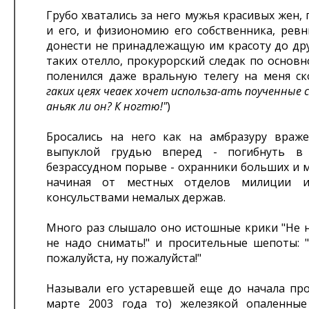
Грубо хватались за него мужья красивых жен, 
и его, и физиономию его собственника, ревн
донести не принадлежащую им красоту до дру
таких отелло, прокурорский следак по основн
поленился даже вральную телегу на меня с
гаких цеях чеаек хочет использа-ать поученные с
аньяк ли он? К ногтю!"
)
Бросались на него как на амбразуру враже
выпуклой грудью вперед - погибнуть в 
безрассудном порыве - охранники больших и 
начиная от местных отделов милиции и
консульствами немалых держав.
Много раз слышало оно истошные крики "Не н
не надо снимать!" и просительные шепоты: "
пожалуйста, ну пожалуйста!"
Называли его устаревшей еще до начала про
марте 2003 года то) железякой опаленны