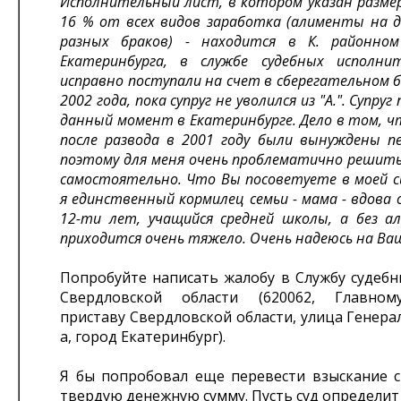
Исполнительный лист, в котором указан разме
16 % от всех видов заработка (алименты на 
разных браков) - находится в К. районном
Екатеринбурга, в службе судебных исполнит
исправно поступали на счет в сберегательном б
2002 года, пока супруг не уволился из "А.". Супру
данный момент в Екатеринбурге. Дело в том, ч
после развода в 2001 году были вынуждены пе
поэтому для меня очень проблематично решит
самостоятельно. Что Вы посоветуете в моей с
я единственный кормилец семьи - мама - вдова 
12-ти лет, учащийся средней школы, а без а
приходится очень тяжело. Очень надеюсь на Ва
Попробуйте написать жалобу в Службу судебн
Свердловской области (620062, Главном
приставу Свердловской области, улица Генерал
а, город Екатеринбург).
Я бы попробовал еще перевести взыскание с
твердую денежную сумму. Пусть суд определи