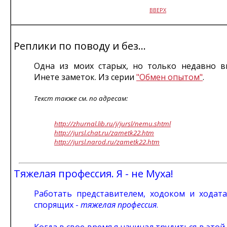
ВВЕРХ
Реплики по поводу и без...
Одна из моих старых, но только недавно 
Инете заметок. Из серии
"Обмен опытом"
.
Текст также см. по адресам:
http://zhurnal.lib.ru/j/jursl/nemu.shtml
http://jursl.chat.ru/zametk22.htm
http://jursl.narod.ru/zametk22.htm
Тяжелая профессия. Я - не Муха!
Работать представителем, ходоком и ходат
спорящих -
тяжелая профессия
.