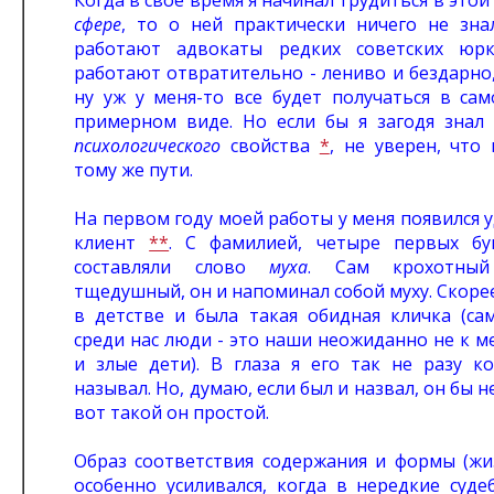
Когда в свое время я начинал трудиться в это
сфере
, то о ней практически ничего не знал
работают адвокаты редких советских юрк
работают отвратительно - лениво и бездарно,
ну уж у меня-то все будет получаться в са
примерном виде. Но если бы я загодя знал 
психологического
свойства
*
, не уверен, что
тому же пути.
На первом году моей работы у меня появился
клиент
**
. С фамилией, четыре первых бу
составляли слово
муха
. Сам крохотный
тщедушный, он и напоминал собой муху. Скорее 
в детстве и была такая обидная кличка (са
среди нас люди - это наши неожиданно не к м
и злые дети). В глаза я его так не разу к
называл. Но, думаю, если был и назвал, он бы н
вот такой он простой.
Образ соответствия содержания и формы (жи
особенно усиливался, когда в нередкие суде