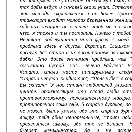
назвал армейское унижение. Поскольку в быту ч
так бабы ведут и сыновей своих учат. Естеств
эта метода закрепляется и не более. Прост
транспорт входит молодая беременная женщин
сидящих женщин не встает, чтоб место осво
чего, я стояла и ты постоишь. Ничего с тобой 
Нечаянно подслушанная мною фраза. С моей 
проблема здесь в другом. Вкратце. Слишком
растут без отцов и их воспитанием занимаю
бабки. Это более значимая проблема, чем "
согнувшись буквой "зю"... чечена Радуева".
Кстати, стали часто цитируемыми следу
"Страна непуганых идиотов", ""Поле чудес" в ст
Вы сказали: "У нас страна любителей унижат
ценное, произносящие эти слова люди от
противоположному, положительному лагерю
противоречат сами себе. В стране дураков, по
не может быть умных, ибо это страна дурако
вокруг тебя одни ненормальные, стоит пой
провериться самому, ибо так не бывает. 
бывает меньшинство. Да и не встр