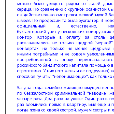
можно было увидеть рядом со своей дам
сердца. По сравнению с крупной осанистой б
он действительно смотрелся мелкой мухой бл
шмеля. По профессии та была бухгалтер. В нов
официальный и, естественно, нео
бухгалтерский учет у нескольких новорусских
контор. Которые в оплату за столь
ц
расплачивались не только щедрой "черной"
конвертах, не только не менее щедрыми 
иными потребными и не совсем увеселениями
востребованной в эпоху первоначального
российского бандитского капитала помощью 
строптивых. У них (его жены и ее подручных) н
способов "учить" "непонимающих", как только
За два года семейно-жилищно-имущественно
по безжалостной криминальной "наводке" ж
четыре раза. Два раза на улице. Один раз в п
раз вломились прямо в квартиру. Был еще и п
когда жена со своей сестрой, мужем сестры и 