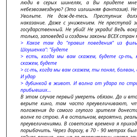
люди в серых шинелях, а Вы придете мне
небезвозмездную? (Это излишняя фантазия). Не
Увольте. Не дож-де-тесь. Преступник до
наказание. Даже с унижением. Не преступай 
государственный. Не убий! Не укради! Ведь вок
только, заповедей и созданы законы ВСЕХ стран 
> Какое там до "правил поведения" из филь
Шоушенка": "Будете
> есть, когда мы вам скажем, будете ср-ть,
скажем, будете
> сс-ть, когда мы вам скажем, ты понял, болван, 
И удар
> дубинкой в живот. И волна от удара по стр
прибывших...
В этом случае первый умереть обязан. Да и вт
верьте кино, там часто преувеличивают, чт
положения до самого глупого зрителя донест
волне по строю. А в остальном, вероятно, реал
преувеличениями. В советские времена я приход
порыбачить. Через дорогу, в 70 - 90 метрах был