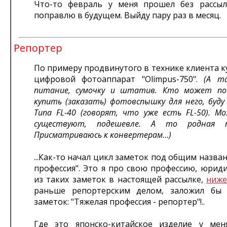
Что-то февраль у меня прошел без рассыл
поправлю в будущем. Выйду пару раз в месяц.
Репортер
По примеру продвинутого в технике клиента к
цифровой фотоаппарат "Olimpus-750".
(А та
питание, сумочку и штатив. Кто может под
купить (заказать) фотовспышку для него, буду
Типа FL-40 (говорят, что уже есть FL-50). М
существуют, подешевле. А то родная п
Присматриваюсь к конвертерам...)
...Как-то начал цикл заметок под общим назва
профессия". Это я про свою профессию, юрид
из таких заметок в настоящей рассылке,
ниж
раньше репортерским делом, заложил бы 
заметок: "Тяжелая профессия - репортер"!..
Где это японско-китайское изделие у ме