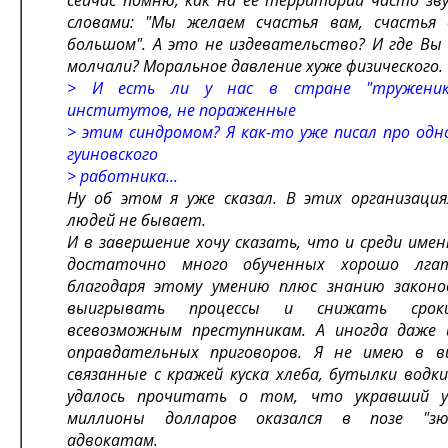
сейчас помню, как на ее территории часто зву
словами: "Мы желаем счастья вам, счастья
большом". А это не издевательство? И где Вы
молчали? Моральное давление хуже физического.
> И есть ли у нас в стране "труженики
институтов, не пораженные
> этим синдромом? Я как-то уже писал про одно
гуиновского
> работника...
Ну об этом я уже сказал. В этих организаци
людей не бывает.
И в завершение хочу сказать, что и среди име
достаточно много обученных хорошо лга
благодаря этому умению плюс знанию законо
выигрывать процессы и снижать сроки
всевозможным преступникам. А иногда даже 
оправдательных приговоров. Я не имею в ви
связанные с кражей куска хлеба, бутылки водки
удалось прочитать о том, что укравший у
миллионы долларов оказался в позе "зю"
адвокатам.