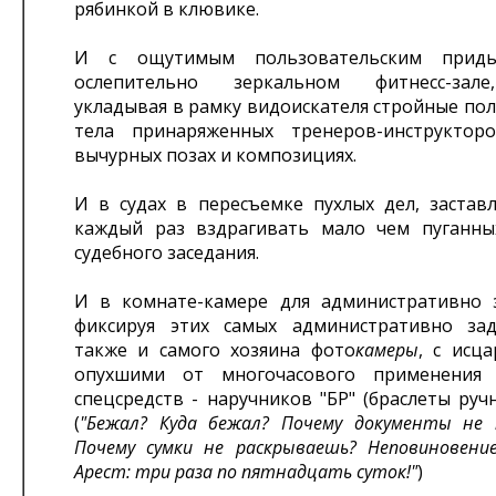
рябинкой в клювике.
И с ощутимым пользовательским при
ослепительно зеркальном фитнесс-зал
укладывая в рамку видоискателя стройные по
тела принаряженных тренеров-инструктор
вычурных позах и композициях.
И в судах в пересъемке пухлых дел, застав
каждый раз вздрагивать мало чем пуганны
судебного заседания.
И в комнате-камере для административно 
фиксируя этих самых административно за
также и самого хозяина фото
камеры
, с исц
опухшими от многочасового применения 
спецсредств - наручников "БР" (браслеты руч
(
"Бежал? Куда бежал? Почему документы не 
Почему сумки не раскрываешь? Неповиновение
Арест: три раза по пятнадцать суток!"
)