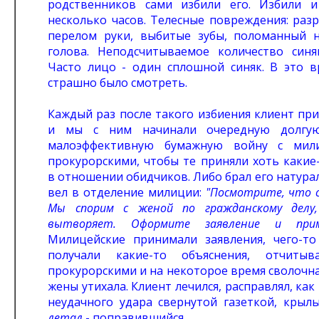
родственников сами избили его. Избили и
несколько часов. Телесные повреждения: раз
перелом руки, выбитые зубы, поломанный н
голова. Неподсчитываемое количество синя
Часто лицо - один сплошной синяк. В это в
страшно было смотреть.
Каждый раз после такого избиения клиент пр
и мы с ним начинали очередную долгу
малоэффективную бумажную войну с мил
прокурорскими, чтобы те приняли хоть какие
в отношении обидчиков. Либо брал его натурал
вел в отделение милиции:
"Посмотрите, что с
Мы спорим с женой по гражданскому делу
вытворяет. Оформите заявление и при
Милицейские принимали заявления, чего-то
получали какие-то объяснения, отчитыв
прокурорскими и на некоторое время сволочн
жены утихала. Клиент лечился, расправлял, как
неудачного удара свернутой газеткой, крыл
летал
- поправившийся.