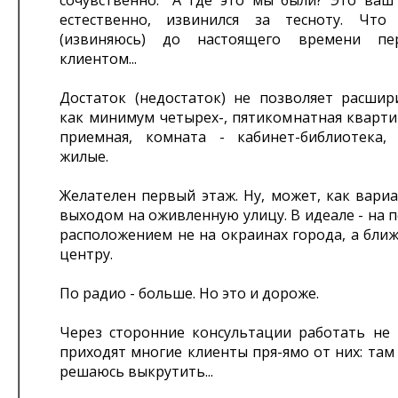
сочувственно: "А где это мы были? Это ваш 
естественно, извинился за тесноту. Чт
(извиняюсь) до настоящего времени п
клиентом...
Достаток (недостаток) не позволяет расшири
как минимум четырех-, пятикомнатная кварти
приемная, комната - кабинет-библиотека,
жилые.
Желателен первый этаж. Ну, может, как вариа
выходом на оживленную улицу. В идеале - на п
расположением не на окраинах города, а бли
центру.
По радио - больше. Но это и дороже.
Через сторонние консультации работать не 
приходят многие клиенты пря-ямо от них: там 
решаюсь выкрутить...