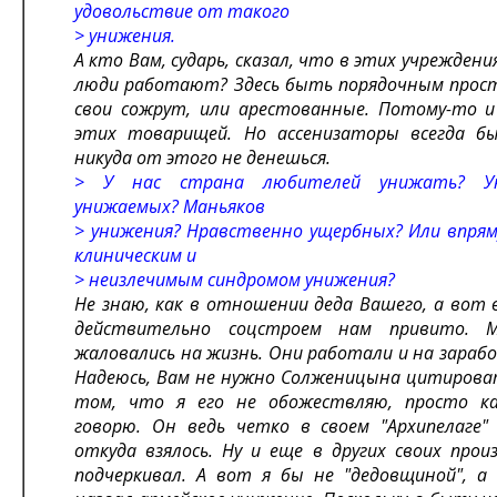
удовольствие от такого
> унижения.
А кто Вам, сударь, сказал, что в этих учрежден
люди работают? Здесь быть порядочным прост
свои сожрут, или арестованные. Потому-то и
этих товарищей. Но ассенизаторы всегда б
никуда от этого не денешься.
> У нас страна любителей унижать? У
унижаемых? Маньяков
> унижения? Нравственно ущербных? Или впрям
клиническим и
> неизлечимым синдромом унижения?
Не знаю, как в отношении деда Вашего, а вот 
действительно соцстроем нам привито. 
жаловались на жизнь. Они работали и на зараб
Надеюсь, Вам не нужно Солженицына цитирова
том, что я его не обожествляю, просто к
говорю. Он ведь четко в своем "Архипелаге"
откуда взялось. Ну и еще в других своих прои
подчеркивал. А вот я бы не "дедовщиной", а