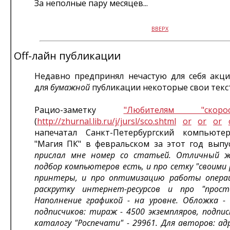
За неполные пару месяцев...
ВВЕРХ
Off-лайн публикации
Недавно предпринял нечастую для себя акци
для
бумажной
публикации некоторые свои текс
Рацио-заметку
"Любителям "скорост
(
http://zhurnal.lib.ru/j/jursl/sco.shtml
or
or
or
напечатал Санкт-Петербургский компьюте
"Магия ПК" в февральском за этот год выпу
прислал мне номер со статьей. Отличный ж
подбор компьютеров есть, и про сетку "своими 
принтеры, и про оптимизацию работы операц
раскрутку интернет-ресурсов и про "просто
Наполнение графикой - на уровне. Обложка -
подписчиков: тираж - 4500 экземпляров, подпис
каталогу "Роспечати" - 29961. Для авторов: ад