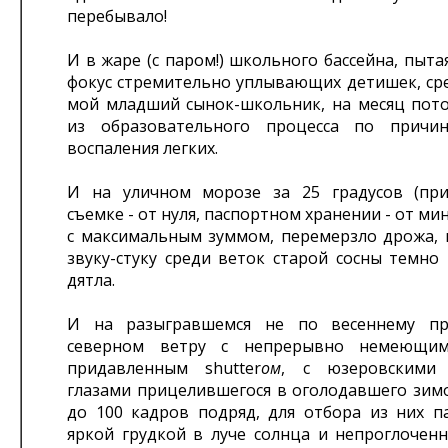
перебывало!
И в жаре (с паром!) школьного бассейна, пыта
фокус стремительно уплывающих детишек, сре
мой младший сынок-школьник, на месяц по
из образовательного процесса по причин
воспаления легких.
И на уличном морозе за 25 градусов (пр
съемке - от нуля, паспортном хранении - от ми
с максимальным зуммом, перемерзло дрожа, 
звуку-стуку среди веток старой сосны темно
дятла.
И на разыгравшемся не по весеннему пр
северном ветру с непрерывно немеющи
придавленным shutter
ом
, с юзеровскими 
глазами прицелившегося в оголодавшего зимо
до 100 кадров подряд, для отбора из них п
яркой грудкой в луче солнца и непроглоченн