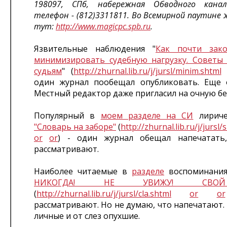
198097, СПб, набережная Обводного кана
телефон - (812)3311811. Во Всемирной паутине
тут:
http://www.magicpc.spb.ru
.
Язвительные наблюдения "
Как почти зак
минимизировать судебную нагрузку. Совет
судьям
" (
http://zhurnal.lib.ru/j/jursl/minim.shtml
один журнал пообещал опубликовать. Еще 
Местный редактор даже пригласил на очную бе
Популярный в
моем разделе на СИ
лириче
"Словарь на заборе"
(
http://zhurnal.lib.ru/j/jursl/
or
or
) - один журнал обещал напечатать
рассматривают.
Наиболее читаемые в
разделе
воспоминани
НИКОГДА! НЕ УВИЖУ! СВОЙ
(
http://zhurnal.lib.ru/j/jursl/cla.shtml
or
or
рассматривают. Но не думаю, что напечатают
личные и от слез опухшие.