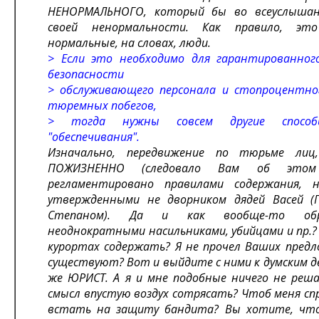
НЕНОРМАЛЬНОГО, который бы во всеуслышан
своей ненормальности. Как правило, эт
нормальные, на словах, люди.
> Если это необходимо для гарантированного
безопасности
> обслуживающего персонала и стопроцентног
тюремных побегов,
> тогда нужны совсем другие способ
"обеспечивания".
Изначально, передвижение по тюрьме лиц
ПОЖИЗНЕННО (следовало Вам об этом 
регламентировано правилами содержания, 
утвержденными не дворником дядей Васей (П
Степаном). Да и как вообще-то об
неоднократными насильниками, убийцами и пр.?
курортах содержать? Я не прочел Ваших предл
существуют? Вот и выйдите с ними к думским 
же ЮРИСТ. А я и мне подобные ничего не реша
смысл впустую воздух сотрясать? Чтоб меня с
встать на защиту бандита? Вы хотите, что