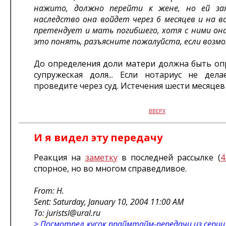
нажито, должно перейти к жене, но ей за
наследство она войдет через 6 месяцев и на в
претендует и мать погибшего, хотя с ними она
это понять, разъясните пожалуйста, если возм
До определения доли матери должна быть опр
супружеская доля... Если нотариус не дела
проведите через суд. Истечения шести месяцев
ВВЕРХ
И я видел эту передачу
Реакция на
заметку
в последней рассылке (
4
спорное, но во многом справедливое.
From: H.
Sent: Saturday, January 10, 2004 11:00 AM
To: juristsl@ural.ru
> Посмотрел кусок праймтайм-передачи из серии