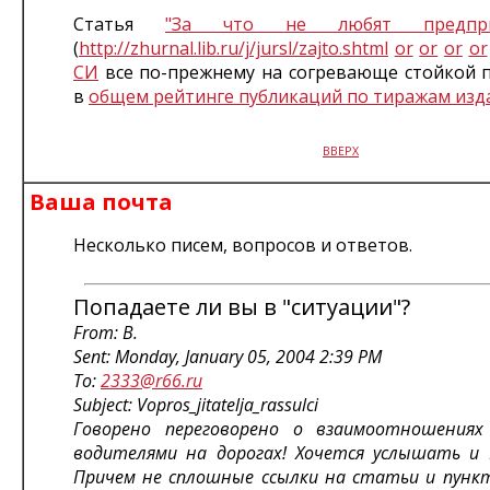
Статья
"За что не любят предприн
(
http://zhurnal.lib.ru/j/jursl/zajto.shtml
or
or
or
or
СИ
все по-прежнему на согревающе стойкой п
в
общем рейтинге публикаций по тиражам изд
ВВЕРХ
Ваша почта
Несколько писем, вопросов и ответов.
Попадаете ли вы в "ситуации"?
From: В.
Sent: Monday, January 05, 2004 2:39 PM
To:
2333@r66.ru
Subject: Vopros_jitatelja_rassulci
Говорено переговорено о взаимоотношениях
водителями на дорогах! Хочется услышать и 
Причем не сплошные ссылки на статьи и пунк