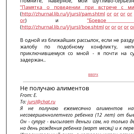
Помните, наверное, мои шутливо-серьезн
"Памятка о поведении при встрече с ми
(
http://zhurnal.lib.ru/j/jursl/pam.shtml
or
or
or
or
or
) и
"Боевое при
(
http://zhurnal.lib.ru/j/jursl/boe.shtml
or
or
or
or
o
В одной из ближайших рассылок, если не раз
жалобу по подобному конфликту, непо
приключившемуся со мной - я почти на сут
задержан...
ВВЕРХ
Не получаю алиментов
From: E.
To:
jursl@chat.ru
Я не получаю ежемесячно алиментов на
несовершеннолетнего ребенка (12 лет) от быв
Он - супруг - высылает деньги сам, но только дв
на день рождения ребенка (март месяц) и к пер