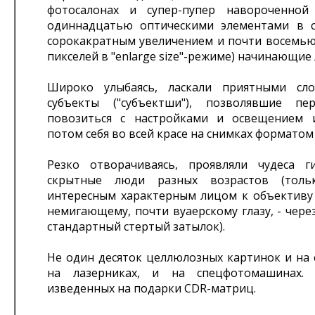
фотосалонах и супер-пупер навороченной
одиннадцатью оптическими элементами в с
сорокакратным увеличением и почти восемь
пикселей в "enlarge size"-режиме) начинающие
Широко улыбаясь, ласкали приятными сл
субъекты ("субъектши"), позволявшие пе
повозиться с настройками и освещением 
потом себя во всей красе на снимках форматом 
Резко отворачиваясь, проявляли чудеса г
скрытные люди разных возрастов (тол
интересным характерным лицом к объективу 
немигающему, почти вуаерскому глазу, - чере
стандартный стертый затылок).
Не один десяток целлюлозных картинок и на 
на лазерниках, и на спецфотомашинах.
изведенных на подарки CDR-матриц.