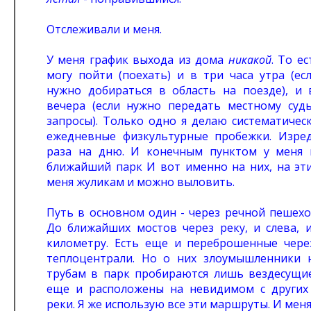
Отслеживали и меня.
У меня график выхода из дома
никакой
. То е
могу пойти (поехать) и в три часа утра (ес
нужно добираться в область на поезде), и 
вечера (если нужно передать местному суд
запросы). Только одно я делаю систематичес
ежедневные физкультурные пробежки. Изре
раза на дню. И конечным пунктом у меня 
ближайший парк И вот именно на них, на эти
меня жуликам и можно выловить.
Путь в основном один - через речной пешехо
До ближайших мостов через реку, и слева, и
километру. Есть еще и переброшенные чере
теплоцентрали. Но о них злоумышленники 
трубам в парк пробираются лишь вездесущи
еще и расположены на невидимом с других
реки. Я же использую все эти маршруты. И меня