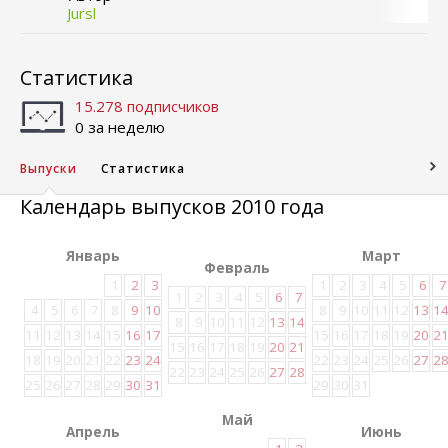
Jursl
Статистика
15.278 подписчиков
0 за неделю
Выпуски
Статистика
Календарь выпусков 2010 года
Январь
Март
Февраль
1
2
3
1
2
3
4
5
6
7
1
2
3
4
5
6
7
4
5
6
7
8
9
10
8
9
10
11
12
13
1
8
9
10
11
12
13
14
11
12
13
14
15
16
17
15
16
17
18
19
20
2
15
16
17
18
19
20
21
18
19
20
21
22
23
24
22
23
24
25
26
27
2
22
23
24
25
26
27
28
25
26
27
28
29
30
31
29
30
31
Май
Апрель
Июнь