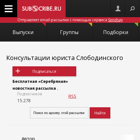
Отправляет email-рассылки с помощью сервиса
Sendsay
Выпуски
Группы
Подборки
Консультации юриста Слободинского
Подписаться
Бесплатная «Серебряная»
новостная рассылка .
Подписчиков
RSS
15.278
Автор