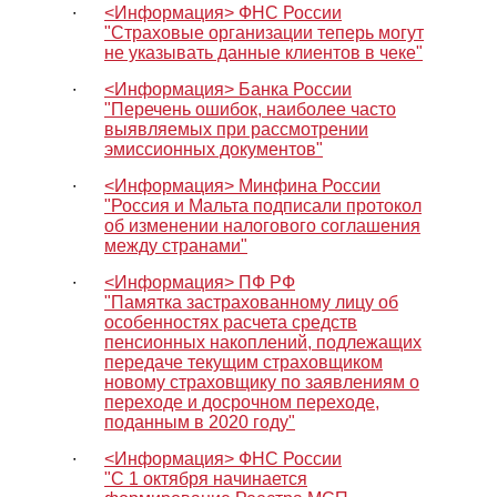
∙
<Информация> ФНС России
"Страховые организации теперь могут
не указывать данные клиентов в чеке"
∙
<Информация> Банка России
"Перечень ошибок, наиболее часто
выявляемых при рассмотрении
эмиссионных документов"
∙
<Информация> Минфина России
"Россия и Мальта подписали протокол
об изменении налогового соглашения
между странами"
∙
<Информация> ПФ РФ
"Памятка застрахованному лицу об
особенностях расчета средств
пенсионных накоплений, подлежащих
передаче текущим страховщиком
новому страховщику по заявлениям о
переходе и досрочном переходе,
поданным в 2020 году"
∙
<Информация> ФНС России
"С 1 октября начинается