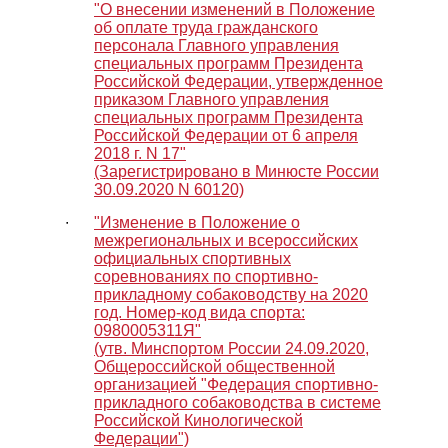
"О внесении изменений в Положение
об оплате труда гражданского
персонала Главного управления
специальных программ Президента
Российской Федерации, утвержденное
приказом Главного управления
специальных программ Президента
Российской Федерации от 6 апреля
2018 г. N 17"
(Зарегистрировано в Минюсте России
30.09.2020 N 60120)
∙
"Изменение в Положение о
межрегиональных и всероссийских
официальных спортивных
соревнованиях по спортивно-
прикладному собаководству на 2020
год. Номер-код вида спорта:
0980005311Я"
(утв. Минспортом России 24.09.2020,
Общероссийской общественной
организацией "Федерация спортивно-
прикладного собаководства в системе
Российской Кинологической
Федерации")