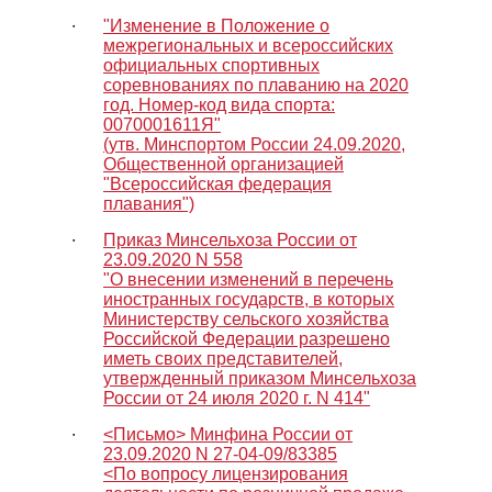
∙
"Изменение в Положение о
межрегиональных и всероссийских
официальных спортивных
соревнованиях по плаванию на 2020
год. Номер-код вида спорта:
0070001611Я"
(утв. Минспортом России 24.09.2020,
Общественной организацией
"Всероссийская федерация
плавания")
∙
Приказ Минсельхоза России от
23.09.2020 N 558
"О внесении изменений в перечень
иностранных государств, в которых
Министерству сельского хозяйства
Российской Федерации разрешено
иметь своих представителей,
утвержденный приказом Минсельхоза
России от 24 июля 2020 г. N 414"
∙
<Письмо> Минфина России от
23.09.2020 N 27-04-09/83385
<По вопросу лицензирования