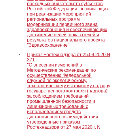
расходных обязательств субъектов
Российской Федерации, возникающих
при реализации мероприятий
региональных программ
модернизации первичного звена
здравоохранения и обеспечивающих
достижение целей, показателей и
результатов национального проекта
"Здравоохранение"
∙
Приказ Ростехнадзора от 25.09.2020 N
371
"О внесении изменений в
Методические рекомендации по
осуществлению Федеральной
службой по экологическому,
технологическому и атомному надзору
государственного контроля (надзора)
за соблюдением требований
промышленной безопасности и
лицензионных требований с
использованием средств
дистанционного взаимодействия,
утвержденные приказом
Ростехнадзора от 27 мая 2020 г. N