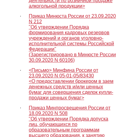
деятельности по розничной продаже
алкогольной продукции>
∙
Приказ Минюста России от 23.09.2020
N 212
"Об утверждении Порядка
формирования кадровых резервов
учреждений и органов уголовно-
исполнительной системы Российской
Федерации"
(Зарегистрировано в Минюсте России
30.09.2020 N 60106)
∙
<Письмо> Минфина России от
23.09.2020 N 05-01-05/83430
<О предоставлении брокером в заем
денежных средств и/или ценных
бумаг для совершения сделок купли-
продажи ценных бумаг>
∙
Приказ Минпросвещения России от
18.09.2020 N 508
"Об утверждении Порядка допуска
лиц, обучающихся по
образовательным программам
высшего образования, к занятию