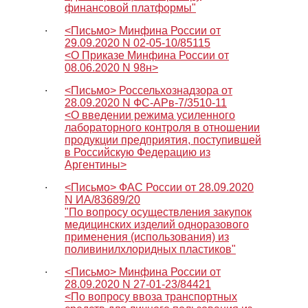
финансовой платформы"
∙
<Письмо> Минфина России от
29.09.2020 N 02-05-10/85115
<О Приказе Минфина России от
08.06.2020 N 98н>
∙
<Письмо> Россельхознадзора от
28.09.2020 N ФС-АРв-7/3510-11
<О введении режима усиленного
лабораторного контроля в отношении
продукции предприятия, поступившей
в Российскую Федерацию из
Аргентины>
∙
<Письмо> ФАС России от 28.09.2020
N ИА/83689/20
"По вопросу осуществления закупок
медицинских изделий одноразового
применения (использования) из
поливинилхлоридных пластиков"
∙
<Письмо> Минфина России от
28.09.2020 N 27-01-23/84421
<По вопросу ввоза транспортных