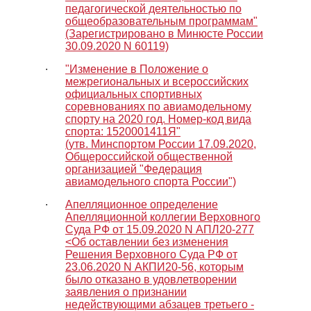
педагогической деятельностью по
общеобразовательным программам"
(Зарегистрировано в Минюсте России
30.09.2020 N 60119)
∙
"Изменение в Положение о
межрегиональных и всероссийских
официальных спортивных
соревнованиях по авиамодельному
спорту на 2020 год. Номер-код вида
спорта: 1520001411Я"
(утв. Минспортом России 17.09.2020,
Общероссийской общественной
организацией "Федерация
авиамодельного спорта России")
∙
Апелляционное определение
Апелляционной коллегии Верховного
Суда РФ от 15.09.2020 N АПЛ20-277
<Об оставлении без изменения
Решения Верховного Суда РФ от
23.06.2020 N АКПИ20-56, которым
было отказано в удовлетворении
заявления о признании
недействующими абзацев третьего -