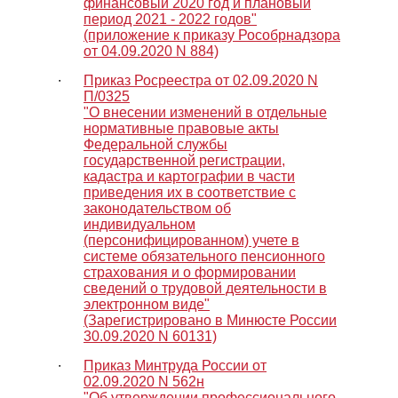
финансовый 2020 год и плановый
период 2021 - 2022 годов"
(приложение к приказу Рособрнадзора
от 04.09.2020 N 884)
∙
Приказ Росреестра от 02.09.2020 N
П/0325
"О внесении изменений в отдельные
нормативные правовые акты
Федеральной службы
государственной регистрации,
кадастра и картографии в части
приведения их в соответствие с
законодательством об
индивидуальном
(персонифицированном) учете в
системе обязательного пенсионного
страхования и о формировании
сведений о трудовой деятельности в
электронном виде"
(Зарегистрировано в Минюсте России
30.09.2020 N 60131)
∙
Приказ Минтруда России от
02.09.2020 N 562н
"Об утверждении профессионального