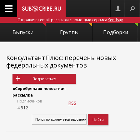
Отправляет email-рассылки с помощью сервиса
Sendsay
Выпуски
Группы
Подборки
КонсультантПлюс: перечень новых
федеральных документов
Подписаться
«Серебряная» новостная
рассылка
Подписчиков
RSS
4.512