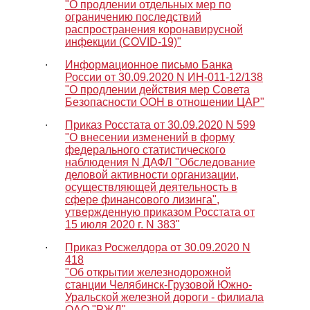
"О продлении отдельных мер по
ограничению последствий
распространения коронавирусной
инфекции (COVID-19)"
∙
Информационное письмо Банка
России от 30.09.2020 N ИН-011-12/138
"О продлении действия мер Совета
Безопасности ООН в отношении ЦАР"
∙
Приказ Росстата от 30.09.2020 N 599
"О внесении изменений в форму
федерального статистического
наблюдения N ДАФЛ "Обследование
деловой активности организации,
осуществляющей деятельность в
сфере финансового лизинга",
утвержденную приказом Росстата от
15 июля 2020 г. N 383"
∙
Приказ Росжелдора от 30.09.2020 N
418
"Об открытии железнодорожной
станции Челябинск-Грузовой Южно-
Уральской железной дороги - филиала
ОАО "РЖД"