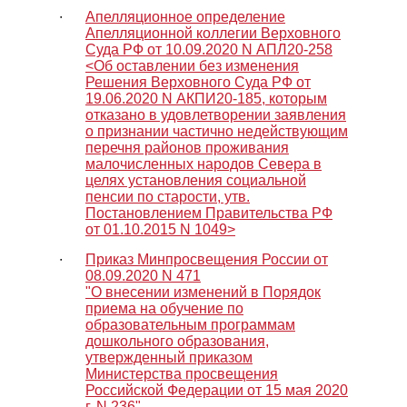
∙
Апелляционное определение
Апелляционной коллегии Верховного
Суда РФ от 10.09.2020 N АПЛ20-258
<Об оставлении без изменения
Решения Верховного Суда РФ от
19.06.2020 N АКПИ20-185, которым
отказано в удовлетворении заявления
о признании частично недействующим
перечня районов проживания
малочисленных народов Севера в
целях установления социальной
пенсии по старости, утв.
Постановлением Правительства РФ
от 01.10.2015 N 1049>
∙
Приказ Минпросвещения России от
08.09.2020 N 471
"О внесении изменений в Порядок
приема на обучение по
образовательным программам
дошкольного образования,
утвержденный приказом
Министерства просвещения
Российской Федерации от 15 мая 2020
г. N 236"