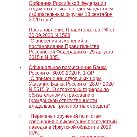
Собрания Российской Федерации
седьмого созыва по одномандатным
избирательным округам 13 сентября
2020 года"
∙
Постановление Правительства РФ от
30.09.2020 N 1568
"О внесении изменений в
постановление Правительства
Российской Федерации от 25 августа
2015 г. N 885"
∙
Официальное разъяснение Банка
России от 30.09.2020 N 1-ОР
"О применении отдельных норм
Указания Банка России от 28.07.2020
N 5515-У "О страховых тарифах по
обязательному страхованию
гражданской ответственности
владельцев транспортных средств"
∙
"Перечень поручений по итогам
совещания о ликвидации последствий
паводка в Иркутской области в 2019
году"