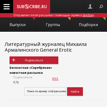
Отправляет email-рассылки с помощью сервиса
Sendsay
Выпуски
Группы
Подборки
Литературный журналец Михаила
Армалинского General Erotic
Подписаться
Бесплатная «Серебряная»
новостная рассылка
Подписчиков
RSS
970