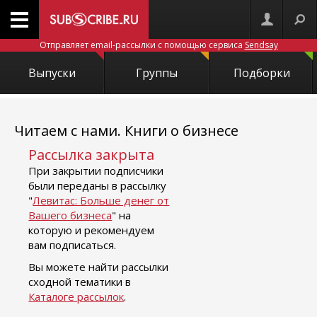
Отправляет email-рассылки с помощью сервиса
Sendsay
Выпуски
Группы
Подборки
Читаем с нами. Книги о бизнесе
Рассылка закрыта
При закрытии подписчики
были переданы в рассылку
"
Левитас: Больше денег от
Вашего бизнеса
" на
которую и рекомендуем
вам подписаться.
Вы можете найти рассылки
сходной тематики в
Каталоге рассылок
.