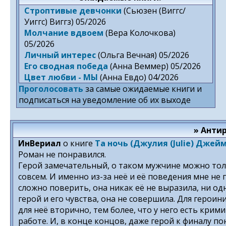
Строптивые девчонки
(Сьюзен (Виггс/
Уиггс) Виггз) 05/2026
Молчание вдвоем
(Вера Колочкова)
05/2026
Личный интерес
(Ольга Вечная) 05/2026
Его сводная победа
(Анна Веммер) 05/2026
Цвет любви - МЫ
(Анна Евдо) 04/2026
Проголосовать
за самые ожидаемые книги и
подписаться на уведомление об их выходе
» Анти
ИнВериал
о книге
Та ночь (Джулия (Julie) Джейм
Роман не понравился.
Герой замечательный, о таком мужчине можно толь
совсем. И именно из-за неё и её поведения мне не
сложно поверить, она никак её не выразила, ни од
герой и его чувства, она не совершила. Для героин
для неё вторично, тем более, что у него есть кри
работе. И, в конце концов, даже герой к финалу пон