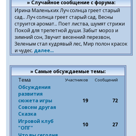
» Случайное сообщение с форума:
Ирина Маленьких Луч солнца греет старый
сад... Луч солнца греет старый сад, Весны
струится аромат... Поет листва, шумят стрижи
Покой для трепетной души. Забыт мороз и
зимний сон, Звучит весенний перезвон,
Зеленым стал кудрявый лес, Мир полон красок
и чудес.
далее...
» Самые обсуждаемые темы:
Тема
Участников
Сообщений
Обсуждения
развития
сюжета игры
19
72
Совсем другая
Сказка
Игровой клуб
10
27
"ОПГ"
Что вы сегодня