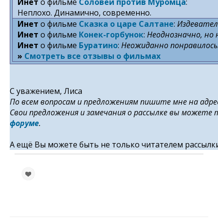
Инет
о фильме
Соловей против Муромца
:
Неплохо. Динамично, современно.
Инет
о фильме
Сказка о царе Салтане
:
Издеватель
Инет
о фильме
Конек-горбунок
:
Неоднозначно, но н
Инет
о фильме
Буратино
:
Неожиданно понравилось.
»
Смотреть все отзывы о фильмах
С уважением, Лиса
По всем вопросам и предложениям пишите мне на адр
Свои предложения и замечания о рассылке вы может
форуме
.
А ещё Вы можете быть не только читателем рассылки