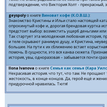
подтверждение, что Виктория Холт - прекрасный, з
geyspoly
о книге
Виноват кофе (К.О.В.Ш.)
:
Знакомство Кристины и Ильи стало настоящей ката
опрокинутый кофе и, дорогая брендовая куртка ис
предстоит выбор: возместить ущерб деньгами или
Так стартует эта молодежная любовная история, п
и теле скрывают ранимую душу, и Кристина, неувер
большее. На пути к их сближению встает корыстна
помочь. В сущности, это вся канва сюжета. Призна
история, увы, одноразовая – забывается почти сраз
Ilona Ivanova
о книге
Семья как семья (Кара Уилс
Некрасивая история. что тут, что там. Не прощаю
жестокость, в конце-концов. Да, герой ещё и женил
придурочной нравилась. Тютя!