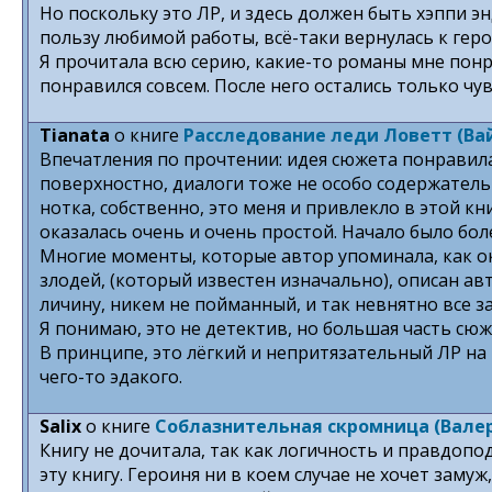
Но поскольку это ЛР, и здесь должен быть хэппи эн
пользу любимой работы, всё-таки вернулась к герою
Я прочитала всю серию, какие-то романы мне понр
понравился совсем. После него остались только чу
Tianata
о книге
Расследование леди Ловетт (В
Впечатления по прочтении: идея сюжета понравила
поверхностно, диалоги тоже не особо содержатель
нотка, собственно, это меня и привлекло в этой кн
оказалась очень и очень простой. Начало было бол
Многие моменты, которые автор упоминала, как ок
злодей, (который известен изначально), описан а
личину, никем не пойманный, и так невнятно все за
Я понимаю, это не детектив, но большая часть сюж
В принципе, это лёгкий и непритязательный ЛР на 
чего-то эдакого.
Salix
о книге
Соблазнительная скромница (Вале
Книгу не дочитала, так как логичность и правдопо
эту книгу. Героиня ни в коем случае не хочет замуж