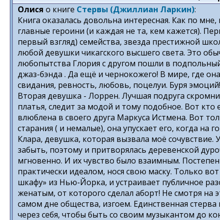
Олися
о книге
Стервы (Джиллиан Ларкин)
:
Книга оказалась довольна интересная. Как по мне,
главные героини (и каждая не та, кем кажется). Пе
первый взгляд) семейства, звезда престижной школ
любой девушки чикагского высшего света. Это обы
любопытства Глория с другом пошли в подпольный
джаз-бэнда . Да ещё и чернокожего! В мире, где она
свидания, ревность, любовь, поцелуи. Буря эмоций
Вторая девушка - Лоррен. Лучшая подруга скромни
платья, следит за модой и тому подобное. Вот кто 
влюблена в своего друга Маркуса Истмена. Вот тол
старания ( и немалые), она упускает его, когда на 
Клара, девушка, которая вызвала моё сочувствие. 
забыть, поэтому и притворялась деревенской дуро
мгновенно. И их чувство было взаимным. Постепе
практически идеалом, нося свою маску. Только во
шкафу» из Нью-Йорка, и устраивает публичное разо
женатым, от которого сделал аборт! Не смотря на э
самом дне общества, изгоем. Единственная стерва в
через себя, чтобы быть со своим музыкантом до кон