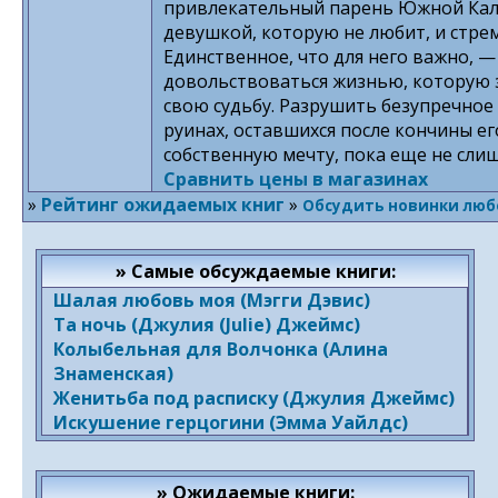
привлекательный парень Южной Кали
девушкой, которую не любит, и стрем
Единственное, что для него важно, —
довольствоваться жизнью, которую з
свою судьбу. Разрушить безупречное
руинах, оставшихся после кончины ег
собственную мечту, пока еще не сли
Сравнить цены в магазинах
»
Рейтинг ожидаемых книг
»
Обсудить новинки люб
» Самые обсуждаемые книги:
Шалая любовь моя (Мэгги Дэвис)
Та ночь (Джулия (Julie) Джеймс)
Колыбельная для Волчонка (Алина
Знаменская)
Женитьба под расписку (Джулия Джеймс)
Искушение герцогини (Эмма Уайлдс)
» Ожидаемые книги: