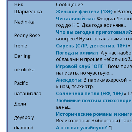
Ник
Сообщение
Шармелька
Женское фэнтези (18+)
» Разво
Читальный зал
: Фердиа Ленн
Nadin-ka
год до Н.Э. Два года афиняне...
Что вы сегодня приготовили?
Peony Rose
воскресе! Ну и с остальными тоже
Irenie
Сирень (СЛР, детектив, 18+)
» 
Погода и климат
: А у нас наоб
Darling
облаками и прошел небольшой..
Игровой клуб "ОПГ"
: Всем при
nikulinka
написать, но чувствую,...
Анекдоты
: В парикмахерской: –
Pacific
к нам, психиатр...
натаниэлла
Солнечная петля (НФ, 18+)
» Г
Любимые поэты и стихотворе
Дели
вены...
Исторические романы и книги
geyspoly
Великолепные Эмберсоны (Тарки
diamond
А что вас улыбнуло?
: "]