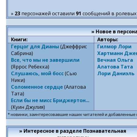
»
23
персонажей оставили
91
сообщений в ролевых 
» Новое в персо
Книги:
Авторы:
Герцог для Дианы
(Джеффрис
Гилмор Лори
Сабрина)
Хартманн Дже
Все, что мы не завершили
Вечная Ольга
(Яррос Ребекка)
Алатова Тата
Слушаюсь, мой босс
(Сью
Лори Даниэль
Ники)
Соломенное сердце
(Алатова
Тата)
Если бы не мисс Бриджертон...
(Куин Джулия)
* новинки, заинтересовавшие наших читателей и добавленные
» Интересное в разделе Познавательная