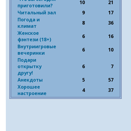
10
21
приготовили?
Читальный зал
9
17
Погода и
8
36
климат
Женское
6
16
фэнтези (18+)
Внутриигровые
6
10
вечеринки
Подари
открытку
6
7
другу!
Анекдоты
5
57
Хорошее
4
37
настроение