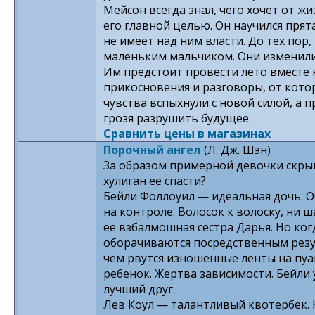
Мейсон всегда знал, чего хочет от ж
его главной целью. Он научился прят
не имеет над ним власти. До тех пор,
маленьким мальчиком. Они изменили 
Им предстоит провести лето вместе н
прикосновения и разговоры, от кото
чувства вспыхнули с новой силой, а 
грозя разрушить будущее.
Сравнить цены в магазинах
Порочный ангел
(Л. Дж. Шэн)
За образом примерной девочки скрыв
хулиган ее спасти?
Бейли Фоллоуил — идеальная дочь. О
на контроле. Волосок к волоску, ни ш
ее взбалмошная сестра Дарья. Но ког
оборачиваются посредственным резул
чем рвутся изношенные ленты на пуа
ребенок. Жертва зависимости. Бейли 
лучший друг.
Лев Коул — талантливый квотербек.