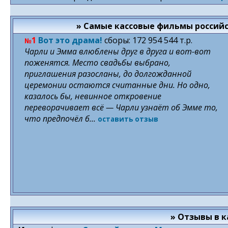
» Самые кассовые фильмы российс
1
Вот это драма!
cборы: 172 954 544 т.р.
№
Чарли и Эмма влюблены друг в друга и вот-вот
поженятся. Место свадьбы выбрано,
приглашения разосланы, до долгожданной
церемонии остаются считанные дни. Но одно,
казалось бы, невинное откровение
переворачивает всё — Чарли узнаёт об Эмме то,
что предпочёл б...
оставить отзыв
» Отзывы в к