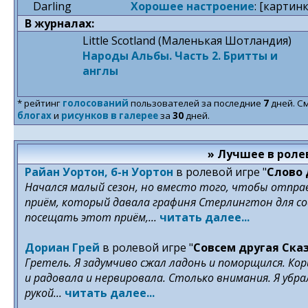
Darling
Хорошее настроение
: [картинк
В журналах:
Little Scotland (Маленькая Шотландия)
Народы Альбы. Часть 2. Бритты и
англы
* рейтинг
голосований
пользователей за последние
7
дней. С
блогах
и
рисунков в галерее
за
30
дней.
» Лучшее в роле
Райан Уортон, б-н Уортон
в ролевой игре "
Слово
Начался малый сезон, но вместо того, чтобы отправ
приём, который давала графиня Стерлингтон для сосе
посещать этот приём,...
читать далее...
Дориан Грей
в ролевой игре "
Совсем другая Ска
Гретель. Я задумчиво сжал ладонь и поморщился. Кори
и радовала и нервировала. Столько внимания. Я убр
рукой...
читать далее...