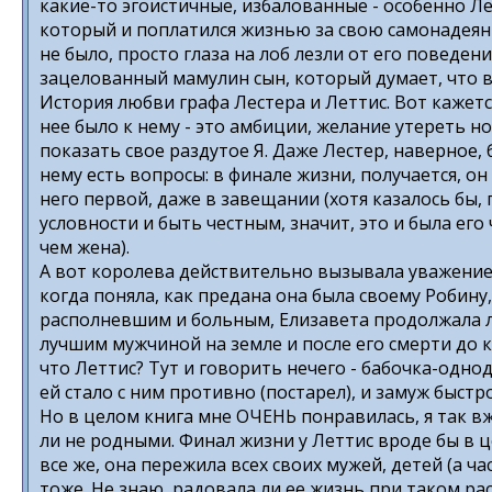
какие-то эгоистичные, избалованные - особенно Ле
который и поплатился жизнью за свою самонадеянн
не было, просто глаза на лоб лезли от его поведен
зацелованный мамулин сын, который думает, что ве
История любви графа Лестера и Леттис. Вот кажется 
нее было к нему - это амбиции, желание утереть н
показать свое раздутое Я. Даже Лестер, наверное, б
нему есть вопросы: в финале жизни, получается, он
него первой, даже в завещании (хотя казалось бы
условности и быть честным, значит, это и была его
чем жена).
А вот королева действительно вызывала уважение, 
когда поняла, как предана она была своему Робину,
располневшим и больным, Елизавета продолжала лю
лучшим мужчиной на земле и после его смерти до к
что Леттис? Тут и говорить нечего - бабочка-однод
ей стало с ним противно (постарел), и замуж быст
Но в целом книга мне ОЧЕНЬ понравилась, я так вж
ли не родными. Финал жизни у Леттис вроде бы в ц
все же, она пережила всех своих мужей, детей (а ч
тоже. Не знаю, радовала ли ее жизнь при таком рас