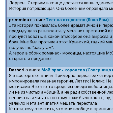
Лоррен... Стервам в конце достается лишь одиноче
История потрясающая. Она более чем оправдала м
primmina
о книге
Тест на отцовство (Янка Рам)
:
Эта история показалась более драматичной и переж
предыдущего рецензента, у меня нет претензий к г
прочувствовать, в какой атмосфере она выросла и 
брак. Мне был противен этот Крынский, гадкий ман
получил по "заслугам".
А герои в обоих романах - молодцы, настоящие МУЖЧ
открыто и преданно!
Dasheri
о книге
Мой враг - королева (Соперница 
Я в восторге от книги. Примерно первая ее четвер
импонировала главная героиня, Леттис Ноллис. Не
мотивами. Это что-то вроде исповеди любовницы,
ли не из чистых амбиций, а не ради собственной 
неприятна и читать поэтому тоже было как-то, ну, 
увлекло и эта антипатия мешать перестала.
Кстати, хочу отметить, что мне вообще в принципе