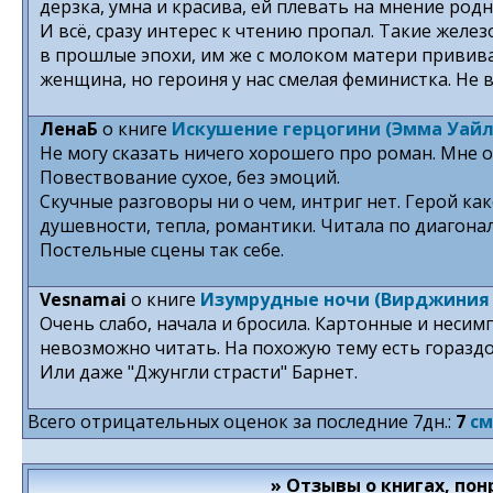
дерзка, умна и красива, ей плевать на мнение родн
И всё, сразу интерес к чтению пропал. Такие жел
в прошлые эпохи, им же с молоком матери привив
женщина, но героиня у нас смелая феминистка. Не 
ЛенаБ
о книге
Искушение герцогини (Эмма Уайл
Не могу сказать ничего хорошего про роман. Мне 
Повествование сухое, без эмоций.
Скучные разговоры ни о чем, интриг нет. Герой ка
душевности, тепла, романтики. Читала по диагона
Постельные сцены так себе.
Vesnamai
о книге
Изумрудные ночи (Вирджиния 
Очень слабо, начала и бросила. Картонные и несим
невозможно читать. На похожую тему есть гораздо
Или даже "Джунгли страсти" Барнет.
Всего отрицательных оценок за последние 7дн.:
7
см
» Отзывы о книгах, по