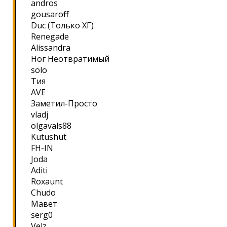
andros
gousaroff
Duc (Только ХГ)
Renegade
Alissandra
Ног Неотвратимый
solo
Тия
AVE
Заметил-Просто
vladj
olgavals88
Kutushut
FH-IN
Joda
Aditi
Roxaunt
Chudo
Мавет
serg0
Velz