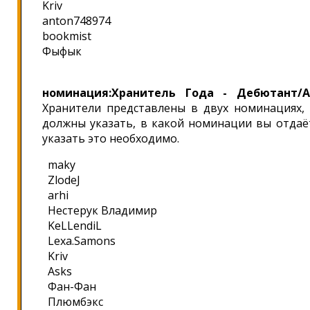
Kriv
anton748974
bookmist
Фыфык
номинация:Хранитель Года - Дебютант/
Хранители представлены в двух номинациях, 
должны указать, в какой номинации вы отдаёт
указать это необходимо.
maky
ZlodeJ
arhi
Нестерук Владимир
KeLLendiL
Lexa.Samons
Kriv
Asks
Фан-Фан
Плюмбэкс