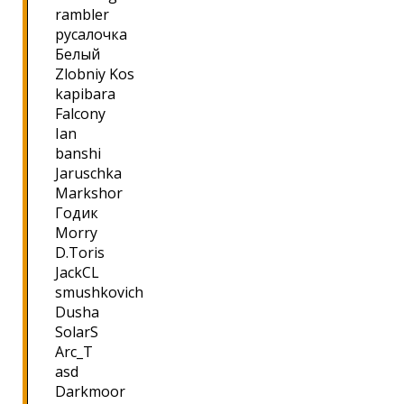
rambler
русалочка
Белый
Zlobniy Kos
kapibara
Falcony
Ian
banshi
Jaruschka
Markshor
Годик
Morry
D.Toris
JackCL
smushkovich
Dusha
SolarS
Arc_T
asd
Darkmoor