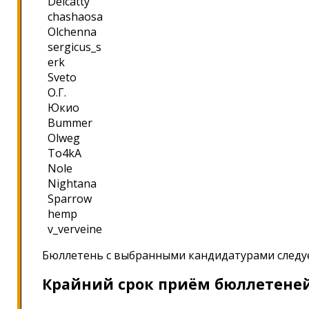
Delcatty
chashaosa
Olchenna
sergicus_s
erk
Sveto
О.Г.
Юкио
Bummer
Olweg
To4kA
Nole
Nightana
Sparrow
hemp
v_verveine
Бюллетень с выбранными кандидатурами след
Крайний срок приём бюллетеней