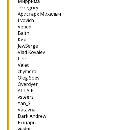
Миррима
=Gregory=
Аристарх Михалыч
Lvovich
Vened
Balth
Кир
JewSerge
Vlad Kovalev
tchr
Valet
chymera
Oleg Soev
Overdyer
ALTAIR
vsteers
Yan_S
Vatavna
Dark Andrew
Рыцарь
yesint