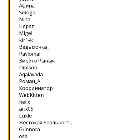
Афина
SiRoga
Nina
Нераг
Migel
kir1-lc
Ведьмочка_
Pavlomar
Змейго Рыныч
Dimson
Aqalavada
Роман_А
Координатор
WebKitten
helix
arix05
Luide
Жестокая Реальность
Gunnora
osa