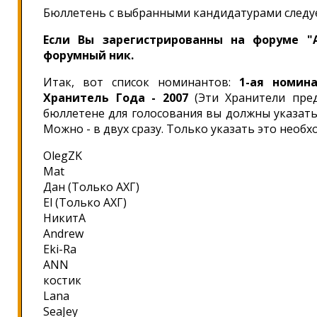
Бюллетень с выбранными кандидатурами след
Если Вы зарегистрированны на форуме "А
форумный ник.
Итак, вот список номинантов:
1-ая номин
Хранитель Года - 2007
(Эти Хранители пред
бюллетене для голосования вы должны указать
Можно - в двух сразу. Только указать это необх
OlegZK
Mat
Дан (Только АХГ)
El (Только АХГ)
НикитА
Andrew
Eki-Ra
ANN
костик
Lana
SeaJey