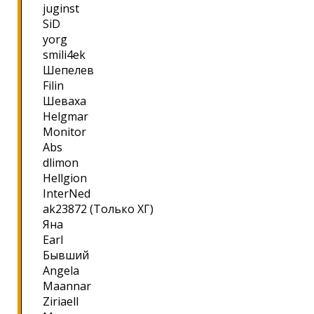
juginst
SiD
yorg
smili4ek
Шепелев
Filin
Шеваха
Helgmar
Monitor
Abs
dlimon
Hellgion
InterNed
ak23872 (Только ХГ)
Яна
Earl
Бывший
Angela
Maannar
Ziriaell