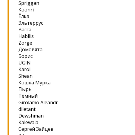
Spriggan
Koonri
Ёлка
Эльтеррус
Васса
Habilis
Zorge
Домовята
Борис
UGIN
Karol
Shean
Кошка Мурка
Пырь
Тёмный
Girolamo Aleandr
diletant
Dewshman
Kalewala
Сергей Зайцев