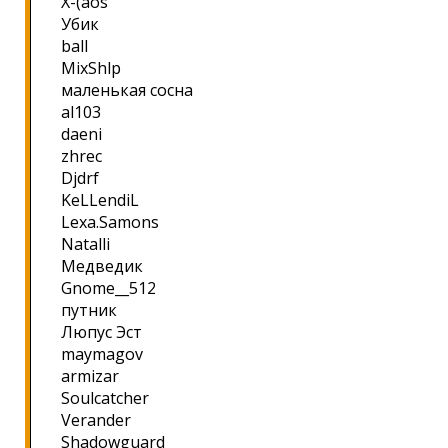
X-(aos
Убик
ball
MixShlp
маленькая сосна
al103
daeni
zhrec
Djdrf
KeLLendiL
Lexa.Samons
Natalli
Медведик
Gnome__512
путник
Люпус Эст
maymagov
armizar
Soulcatcher
Verander
Shadowguard