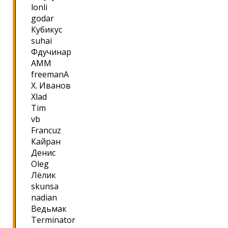
lonli
godar
Кубикус
suhai
Фдучинар
AMM
freemanA
Х. Иванов
Xlad
Tim
vb
Francuz
Кайран
Денис
Oleg
Лёлик
skunsa
nadian
Ведьмак
Terminator