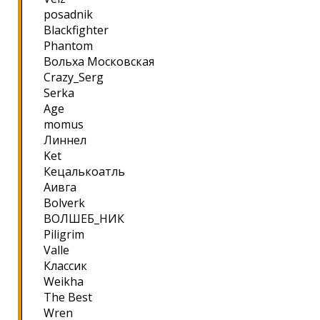
posadnik
Blackfighter
Phantom
Вольха Московская
Crazy_Serg
Serka
Age
momus
Линнел
Ket
Кецалькоатль
Аивга
Bolverk
ВОЛШЕБ_НИК
Piligrim
Valle
Классик
Weikha
The Best
Wren