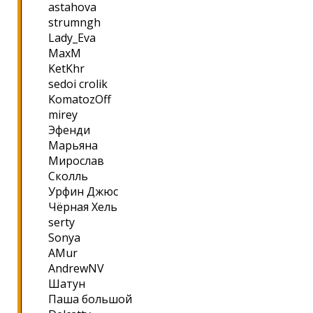
astahova
strumngh
Lady_Eva
MaxM
KetKhr
sedoi crolik
KomatozOff
mirey
Эфенди
Марьяна
Мирослав
Сколль
Урфин Джюс
Чёрная Хель
serty
Sonya
AMur
AndrewNV
Шатун
Паша большой