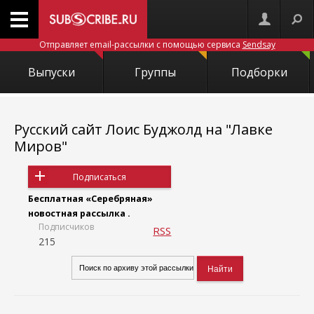
Отправляет email-рассылки с помощью сервиса
Sendsay
Выпуски
Группы
Подборки
Русский сайт Лоис Буджолд на "Лавке
Миров"
Подписаться
Бесплатная «Серебряная»
новостная рассылка .
Подписчиков
RSS
215