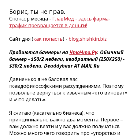
Борис, ты не прав.
Спонсор месяца -
ГлавМед - здесь фарма-
трафик превращается в деньги!
Сайт дня (
как попасть
) -
blog.shishkin.biz
Продаются баннеры на
ЧтоЧто.Ру
. Обычный
баннер - $50/2 недели, квадратный (250Х250) -
$30/2 недели. Deaddybear AT MAIL Ru
Давненько я не баловал вас
псевдофилософскими рассуждениями. Поэтому
позвольте вернуться к извечным «кто виноват»
и «что делать».
Я считаю (касательно бизнеса), что
принципиально важно два момента. Первое –
вам должно везти и у вас должно получаться.
Можно много чего говорить про «упорство и