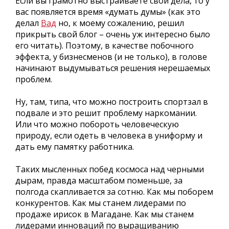
Если вы грамотно выстраиваете свои дела, то у
вас появляется время «думать думы» (как это
делал
Вад
но, к моему сожалению, решил
прикрыть свой блог – очень уж интересно было
его читать). Поэтому, в качестве побочного
эффекта, у бизнесменов (и не только), в голове
начинают выдумываться решения нерешаемых
проблем.
Ну, там, типа, что можно построить спортзал в
подвале и это решит проблему наркомании.
Или что можно побороть человеческую
природу, если одеть в человека в униформу и
дать ему памятку работника.
Таких мысленных побед космоса над черными
дырам, правда масштабом поменьше, за
полгода скапливается за сотню. Как мы поборем
конкурентов. Как мы станем лидерами по
продаже ирисок в Магадане. Как мы станем
лидерами инноваций по выращиванию