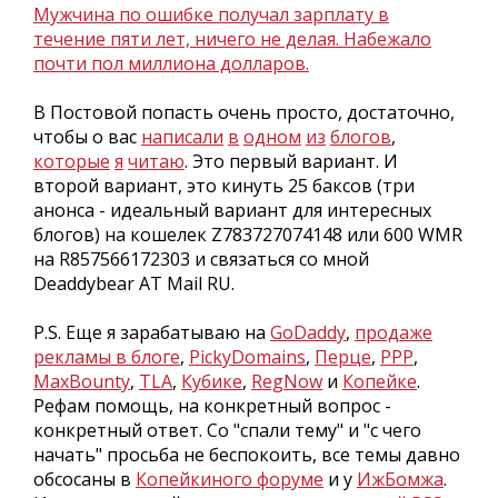
Мужчина по ошибке получал зарплату в
течение пяти лет, ничего не делая. Набежало
почти пол миллиона долларов.
В Постовой попасть очень просто, достаточно,
чтобы о вас
написали
в
одном
из
блогов
,
которые
я
читаю
. Это первый вариант. И
второй вариант, это кинуть 25 баксов (три
анонса - идеальный вариант для интересных
блогов) на кошелек Z783727074148 или 600 WMR
на R857566172303 и связаться со мной
Deaddybear AT Mail RU.
P.S. Еще я зарабатываю на
GoDaddy
,
продаже
рекламы в блоге
,
PickyDomains
,
Перце
,
PPP
,
MaxBounty
,
TLA
,
Кубике
,
RegNow
и
Копейке
.
Рефам помощь, на конкретный вопрос -
конкретный ответ. Со "спали тему" и "с чего
начать" просьба не беспокоить, все темы давно
обсосаны в
Копейкиного форуме
и у
ИжБомжа
.