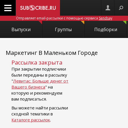
Отправляет email-рассылки с помощью сервиса
Sendsay
Выпуски
Группы
Подборки
Маркетинг В Маленьком Городе
Рассылка закрыта
При закрытии подписчики
были переданы в рассылку
"
Левитас: Больше денег от
Вашего бизнеса
" на
которую и рекомендуем
вам подписаться.
Вы можете найти рассылки
сходной тематики в
Каталоге рассылок
.