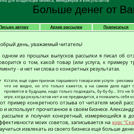
лка для владельцев бизнеса, менеджеров и консультантов
Больше денег от Ва
Письмо автору
Архив рассылки
Подписаться
обрый день, уважаемый читатель!
 одном из прошлых выпусков рассылки я писал об от
оворится о том, какой товар (или услуга, к примеру 
лиенту - и нет ни слова о конкретных результатах.
Кстати, ещё один признак паршивого товара или услуги - реклама
что не видно, но это только кажется, а на самом деле идёт 
проявятся в будущем, надо только подождать, бу-бу-бу... Это н
игре, когда результатов нет и не предвидится, а похвалить себя х
от пример конкретного отзыва от читателя моей расс
о и использует прочитанное в своём бизнесе. Александ
 рассылке и получил конкретный, измеряющийся в до
ффективности моих советов, записывается на
курс "Ск
аучиться извлекать из своего бизнеса ещё больше денег