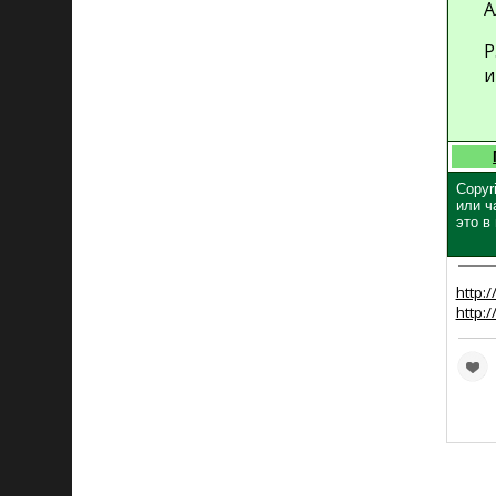
А
P
и
Copyr
или ч
это в
http:/
http: