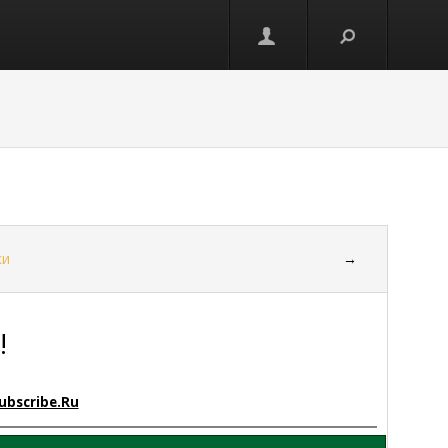
ки
→
!
ubscribe.Ru