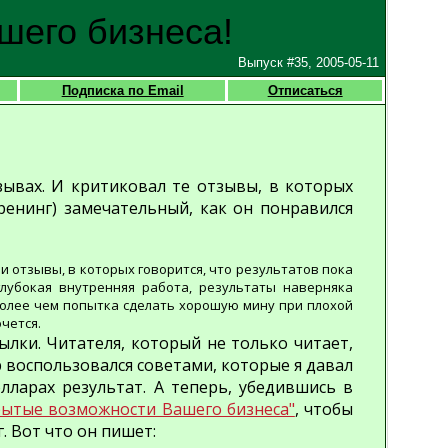
шего бизнеса!
Выпуск #35, 2005-05-11
Подписка по Email
Отписаться
зывах. И критиковал те отзывы, в которых
тренинг) замечательный, как он понравился
 и отзывы, в которых говорится, что результатов пока
глубокая внутренняя работа, результаты наверняка
е более чем попытка сделать хорошую мину при плохой
очется.
ылки. Читателя, который не только читает,
р воспользовался советами, которые я давал
лларах результат. А теперь, убедившись в
рытые возможности Вашего бизнеса"
, чтобы
. Вот что он пишет: