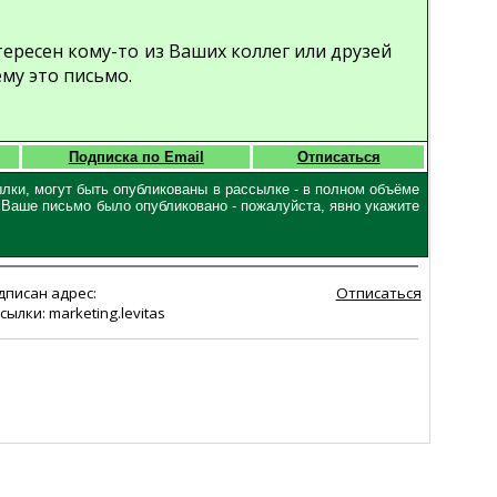
нтересен кому-то из Ваших коллег или друзей
ему это письмо.
Подписка по Email
Отписаться
ылки, могут быть опубликованы в рассылке - в полном объёме
ы Ваше письмо было опубликовано - пожалуйста, явно укажите
дписан адрес:
Отписаться
сылки: marketing.levitas