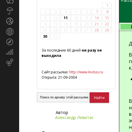
Общество
Рассы
СМИ
1
Прогноз
2
3
4
5
6
7
8
погоды
9
10
11
12
13
14
15
Спорт
16
17
18
19
20
21
22
23
24
25
26
27
28
29
Страны
30
31
и
Туризм
регионы
Д
За последние 60 дней
ни разу не
Экономика
В
выходила
и
г
Email-
финансы
к
маркетинг
Сайт рассылки:
http://www.levitas.ru
Открыта: 21-09-2004
В
н
Автор
в
Александр Левитас
э
н