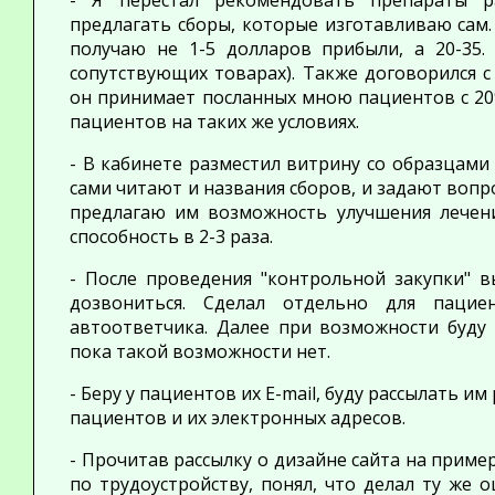
- Я перестал рекомендовать препараты 
предлагать сборы, которые изготавливаю сам.
получаю не
1-5 долларов
прибыли, а
20-35.
сопутствующих товарах). Также договорился с
он принимает посланных мною пациентов
с 2
пациентов на таких же условиях.
- В кабинете разместил витрину со образцами 
сами читают и названия сборов, и задают вопр
предлагаю им возможность улучшения лечени
способность в
2-3 раза.
- После проведения "контрольной закупки" в
дозвониться. Сделал отдельно для паци
автоответчика. Далее при возможности буду 
пока такой возможности нет.
- Беру у пациентов их Е-mail, буду рассылать и
пациентов и их электронных адресов.
- Прочитав рассылку о дизайне сайта на приме
по трудоустройству, понял, что делал ту же 