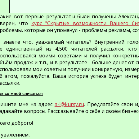
акие вот первые результаты были получены Александ
верен, что
курс "Скрытые возможности Вашего биз
роблемы, которые он упомянул - проблемы рекламы, сот
 знаете что, уважаемый читатель? Внутренний голо
е единственный
из 4,500 читателей рассылки, кт
оспользовался моими советами и получил конкретны
бъём продаж и т.п., и в результате - больше денег от с
спользовали мои советы и получили конкретную, изме
б этом, пожалуйста. Ваша история успеха будет инте
ассылки.
ак со мной списаться
ишите мне на адрес
a-l@kursy.ru
. Предлагайте свои и
адавайте вопросы. Рассказывайте о себе и своём бизнес
сего доброго!
 уважением,