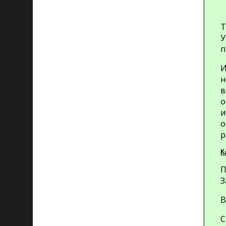
Т
У
п
И
н
в
о
и
о
р
К
П
З
В
С