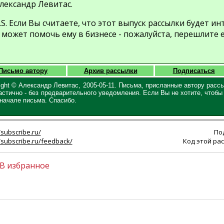
лександр Левитас.
.S. Если Вы считаете, что этот выпуск рассылки будет и
 может помочь ему в бизнесе - пожалуйста, перешлите 
Письмо автору
Архив рассылки
Подписаться
ight © Александр Левитас, 2005-05-11. Письма, присланные автору расс
астично - без предварительного уведомления. Если Вы не хотите, чтоб
 начале письма. Спасибо.
/subscribe.ru/
По
//subscribe.ru/feedback/
Код этой рас
В избранное