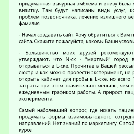
придуманная вычурная эмблема и внизу была 
визитку. Там будут написаны виды услуг, к
проблем позвоночника, лечение излишнего ве
фамилия.
- Начал создавать сайт. Хочу обратиться к Вам
сайта. Скажите пожалуйста, каковы Ваши условия
- Большинство моих друзей рекомендуют
утверждают, что
N-ск -
"мертвый" город в
открываться в
L-ске.
Прочитав в Вашей рассыл
люстр и как можно провести эксперимент, не 
открыть кабинет для пробы в
L-ске
, но всего
затраты при этом значительно меньше, чем е
ежедневным графиком работы. А прирост пац
эксперимента.
Самый наболевший вопрос, где искать пацие
продумать формы взаимовыгодного сотрудн
направлений. Нет знаний по маркетингу. С это
курсе.