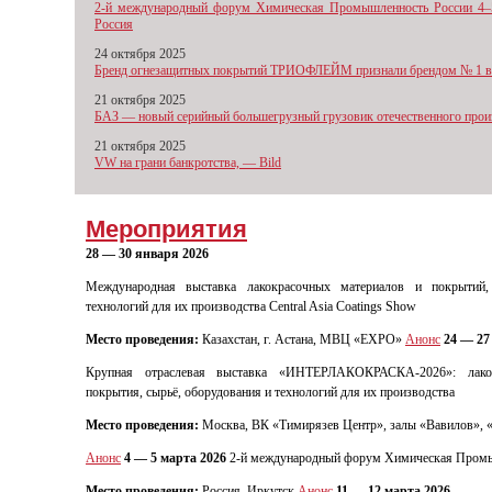
2-й международный форум Химическая Промышленность России 4–5
Россия
24 октября 2025
Бренд огнезащитных покрытий ТРИОФЛЕЙМ признали брендом № 1 в
21 октября 2025
БАЗ — новый серийный большегрузный грузовик отечественного прои
21 октября 2025
VW на грани банкротства, — Bild
Мероприятия
28 — 30 января 2026
Международная выставка лакокрасочных материалов и покрытий,
технологий для их производства Central Asia Coatings Show
Место проведения:
Казахстан, г. Астана, МВЦ «EXPO»
Анонс
24 — 27
Крупная отраслевая выставка «ИНТЕРЛАКОКРАСКА-2026»: лако
покрытия, сырьё, оборудования и технологий для их производства
Место проведения:
Москва, ВК «Тимирязев Центр», залы «Вавилов», 
Анонс
4 — 5 марта 2026
2-й международный форум Химическая Промы
Место проведения:
Россия, Иркутск
Анонс
11 — 12 марта 2026