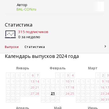
Автор
BAL-CON.ru
Статистика
315 подписчиков
0 за неделю
Выпуски
Статистика
Календарь выпусков 2024 года
Январь
Февраль
Март
1
2
3
4
5
6
7
1
2
3
4
1
2
3
8
9
10
11
12
13
14
5
6
7
8
9
10
11
4
5
6
7
8
9
1
15
16
17
18
19
20
21
12
13
14
15
16
17
18
11
12
13
14
15
16
1
22
23
24
25
26
27
28
19
20
21
22
23
24
25
18
19
20
21
22
23
2
29
30
31
26
27
28
29
25
26
27
28
29
30
3
Апрель
Май
Июнь