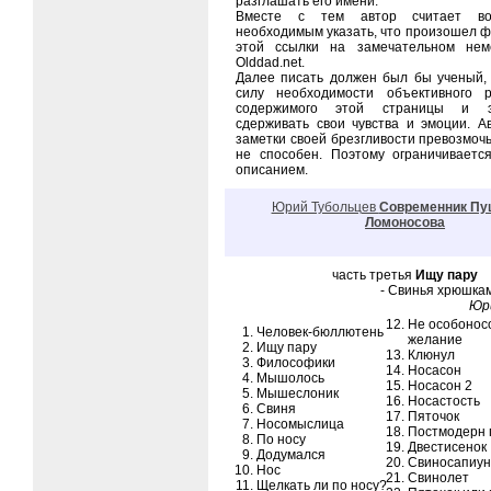
разглашать его имени.
Вместе с тем автор считает в
необходимым указать, что произошел ф
этой ссылки на замечательном нем
Olddad.net.
Далее писать должен был бы ученый,
силу необходимости объективного р
содержимого этой страницы и э
сдерживать свои чувства и эмоции. А
заметки своей брезгливости превозмоч
не способен. Поэтому ограничиваетс
описанием.
Юрий Тубольцев
Современник Пу
Ломоносова
часть третья
Ищу пару
- Свинья хрюшка
Юр
Не особонос
Человек-бюллютень
желание
Ищу пару
Клюнул
Философики
Носасон
Мышолось
Носасон 2
Мышеслоник
Носастость
Свиня
Пяточок
Носомыслица
Постмодерн 
По носу
Двестисенок
Додумался
Свиносапиун
Нос
Свинолет
Щелкать ли по носу?