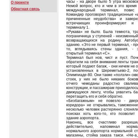
часы - на дворе было 5 утра московск
О проекте
Немой вопрос, кто и чем в это время 
Обратная связь
международный терминал, повис 
Командир проговорил традиционные «
причиненные неудобства» и завери
встречающих проинформируют и 
терминалу 1.
«Рукава» не было. Была темнота, тр
пограничница у ступеней - неизменный
возвращающихся на родину. Автобу
зданию. «Это не первый терминал, - пр
то, вглядываясь стены здания, - 
открытый терминал «С».
Терминал был нов, чист и пуст. Поч
обратили на себя внимание ленты тран
который подают багаж, - они ничем не 
установленных в Шереметьево-2, по
Олимпиаде-80. Они также «ползли» скв
стоек, у них не было никаких боков
отчего чемоданы радостно свалива
конструкции, и пассажирам приходилось
движущуюся ленту, чтобы ухватить ба
перетащить его и себя обратно.
«Безбагажным» не повезло - двер
коридора» не открывались, таможенни
несколько человек растерянно слоняли
поисках хоть кого-то, кто позволит
здание аэропорта.
Наконец, все счастливо разреши
действительно, напоминал норм
нормального аэропорта нормальной ст
магазины, стойка заказа такси. «Не-а