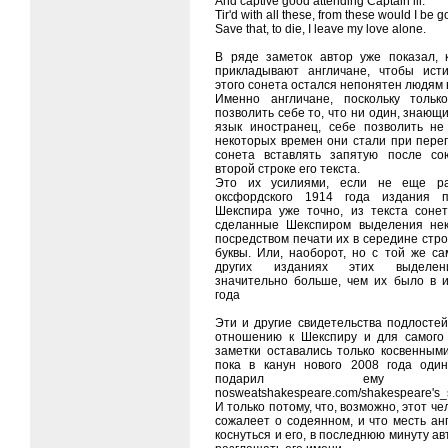
And captive good attending Captain ill:
Tir'd with all these, from these would I be g
Save that, to die, I leave my love alone.
В ряде заметок автор уже показал, 
прикладывают англичане, чтобы ист
этого сонета остался непонятен людям 
Именно англичане, поскольку тольк
позволить себе то, что ни один, знающ
язык иностранец, себе позволить н
некоторых времен они стали при переп
сонета вставлять запятую после со
второй строке его текста.
Это их усилиями, если не еще р
оксфордского 1914 года издания п
Шекспира уже точно, из текста соне
сделанные Шекспиром выделения нек
посредством печати их в середине стр
буквы. Или, наоборот, но с той же са
других изданиях этих выделе
значительно больше, чем их было в 
года
Эти и другие свидетельства подлостей
отношению к Шекспиру и для самого
заметки оставались только косвенными
пока в канун нового 2008 года оди
подарил ему сс
nosweatshakespeare.com/shakespeare's_
И только потому, что, возможно, этот че
сожалеет о содеянном, и что месть ан
коснуться и его, в последнюю минуту а