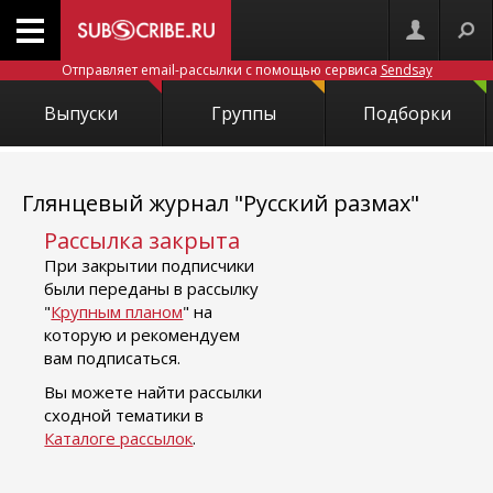
Отправляет email-рассылки с помощью сервиса
Sendsay
Выпуски
Группы
Подборки
Глянцевый журнал "Русский размах"
Рассылка закрыта
При закрытии подписчики
были переданы в рассылку
"
Крупным планом
" на
которую и рекомендуем
вам подписаться.
Вы можете найти рассылки
сходной тематики в
Каталоге рассылок
.