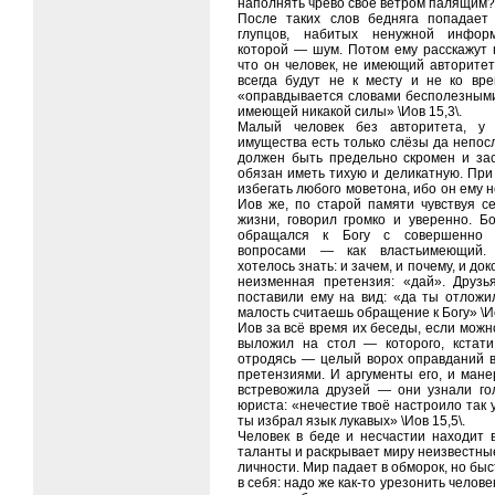
наполнять чрево своё ветром палящим?»
После таких слов бедняга попадает
глупцов, набитых ненужной инфор
которой — шум. Потом ему расскажут 
что он человек, не имеющий авторитет
всегда будут не к месту и не ко вре
«оправдывается словами бесполезными
имеющей никакой силы» \Иов 15,3\.
Малый человек без авторитета, у 
имущества есть только слёзы да непос
должен быть предельно скромен и зас
обязан иметь тихую и деликатную. При
избегать любого моветона, ибо он ему н
Иов же, по старой памяти чувствуя с
жизни, говорил громко и уверенно. Бо
обращался к Богу с совершенно 
вопросами — как властьимеющий.
хотелось знать: и зачем, и почему, и док
неизменная претензия: «дай». Друзь
поставили ему на вид: «да ты отложил
малость считаешь обращение к Богу» \Ио
Иов за всё время их беседы, если можно
выложил на стол — которого, кстат
отродясь — целый ворох оправданий 
претензиями. И аргументы его, и мане
встревожила друзей — они узнали го
юриста: «нечестие твоё настроило так у
ты избрал язык лукавых» \Иов 15,5\.
Человек в беде и несчастии находит 
таланты и раскрывает миру неизвестны
личности. Мир падает в обморок, но бы
в себя: надо же как-то урезонить челове