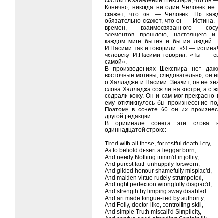
состоит в заявлении Шекспира, что он —
Конечно, никогда ни один Человек не 
скажет, что он — Человек. Но каж
обязательно скажет, что он — Истина.
времен, взаимосвязанного сосущ
элементов прошлого, настоящего и
каждом миге бытия и бытия людей. 
И.Насими так и говорили: «Я — истина
человеку И.Насими говорил: «Ты — с
самой».
В произведениях Шекспира нет даж
восточные мотивы, следовательно, он н
о Халладже и Насими. Значит, он не зна
слова Халладжа сожгли на костре, а с 
содрали кожу. Он и сам мог прекрасно 
ему откликнулось бы произнесение по
Поэтому в сонете 66 он их произнес
другой редакции.
В оригинале сонета эти слова н
одиннадцатой строке:
Tired with all these, for restful death I cry,
As to behold desert a beggar born,
And needy Nothing trimm'd in jollity,
And purest faith unhappily forsworn,
And gilded honour shamefully misplac'd,
And maiden virtue rudely strumpeted,
And right perfection wrongfully disgrac'd,
And strength by limping sway disabled
And art made tongue-tied by authority,
And Folly, doctor-like, controlling skill,
And simple Truth miscall'd Simplicity,