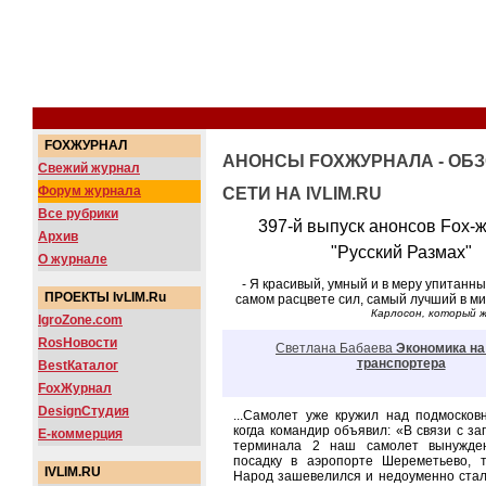
FOXЖУРНАЛ
АНОНСЫ FOXЖУРНАЛА - ОБ
Свежий журнал
Форум журнала
СЕТИ НА IVLIM.RU
Все рубрики
397-й выпуск анонсов Fox-
Архив
"Русский Размах"
О журнале
- Я красивый, умный и в меру упитанн
ПРОЕКТЫ IvLIM.Ru
самом расцвете сил, самый лучший в ми
Карлосон, который 
IgroZone.com
RosНовости
Светлана Бабаева
Экономика на
транспортера
BestКаталог
FoxЖурнал
DesignСтудия
...Самолет уже кружил над подмосков
когда командир объявил: «В связи с з
Е-коммерция
терминала 2 наш самолет вынужде
посадку в аэропорте Шереметьево, 
IVLIM.RU
Народ зашевелился и недоуменно стал