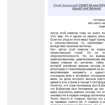
Юрий Зеленецкий
СОНЕТ 66 или ПО
УБЬЮТ АНГЛИЧАНЕ
…готовнос
ибо никто не
поки
Автор этой заметки тоже не знает, ка
этот мир. Но в одном он уверен абсо
Если его уход из этого мира будет пр
и насильственным, то произойдет
вследствие происков англичан.
Нет, автор этой заметки не поку
общественный строй. Он не п
обороноспособности. Но он выве
цивилизованному, цивилизованному ми
самую главную их, англичан, тайну
которой огромным черным пятном ло
репутацию и тяжелейшим камнем на их 
многовековую ненависть к единс
последние века и, возможно, последне
мире, на долю которого выпала участ
умереть в их стране в городе Стрэтфор
Понятно, что этим Человеком был В.Ше
что В.Шекспир был Человеком, до сих 
мире непонятно именно потому, что э
ненавистно в первую очередь англичана
Точно, просто и, главное, быстро это
на примере сонета 66. А главное в н