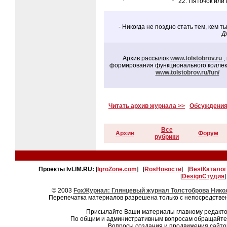
Пяточок или 
- Никогда не поздно стать тем, кем т
Д
Архив рассылок
www.tolstobrov.ru
,
формирования функционального коллек
www.tolstobrov.ru/fun/
Читать архив журнала >>
Обсуждения
Все
Архив
Форум
рубрики
Проекты IvLIM.RU:
[
IgroZone.com
] [
RosНовости
] [
BestКаталог
[
DesignСтудия
]
© 2003
FoxЖурнал: Глянцевый журнал Толстоброва Никол
Перепечатка материалов разрешена только с непосредстве
Присылайте Ваши материалы главному редакто
По общим и административным вопросам обращайт
Вопросы создания и продвижения сайто