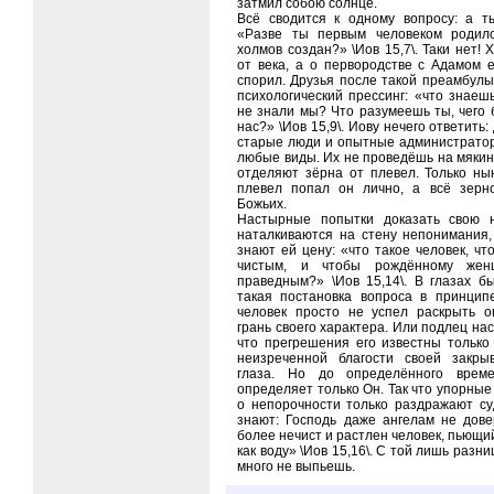
затмил собою солнце.
Всё сводится к одному вопросу: а т
«Разве ты первым человеком родил
холмов создан?» \Иов 15,7\. Таки нет!
от века, а о первородстве с Адамом 
спорил. Друзья после такой преамбул
психологический прессинг: «что знаеш
не знали мы? Что разумеешь ты, чего 
нас?» \Иов 15,9\. Иову нечего ответить:
старые люди и опытные администрато
любые виды. Их не проведёшь на мякин
отделяют зёрна от плевел. Только ны
плевел попал он лично, а всё зерн
Божьих.
Настырные попытки доказать свою н
наталкиваются на стену непонимания,
знают ей цену: «что такое человек, ч
чистым, и чтобы рождённому жен
праведным?» \Иов 15,14\. В глазах б
такая постановка вопроса в принцип
человек просто не успел раскрыть 
грань своего характера. Или подлец нас
что прегрешения его известны только 
неизреченной благости своей закры
глаза. Но до определённого време
определяет только Он. Так что упорны
о непорочности только раздражают су
знают: Господь даже ангелам не дове
более нечист и растлен человек, пьющи
как воду» \Иов 15,16\. С той лишь разни
много не выпьешь.