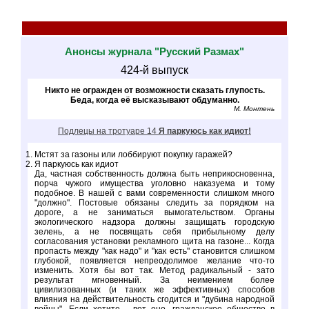
Анонсы журнала "Русский Размах"
424-й выпуск
Никто не огражден от возможности сказать глупость.
Беда, когда её высказывают обдуманно.
М. Монтень
Подлецы на тротуаре 14
Я паркуюсь как идиот!
Мстят за газоны или лоббируют покупку гаражей?
Я паркуюсь как идиот
Да, частная собственность должна быть неприкосновенна,
порча чужого имущества уголовно наказуема и тому
подобное. В нашей с вами современности слишком много
"должно". Постовые обязаны следить за порядком на
дороге, а не заниматься вымогательством. Органы
экологического надзора должны защищать городскую
зелень, а не посвящать себя прибыльному делу
согласования установки рекламного щита на газоне... Когда
пропасть между "как надо" и "как есть" становится слишком
глубокой, появляется непреодолимое желание что-то
изменить. Хотя бы вот так. Метод радикальный - зато
результат мгновенный. За неимением более
цивилизованных (и таких же эффективных) способов
влияния на действительность сгодится и "дубина народной