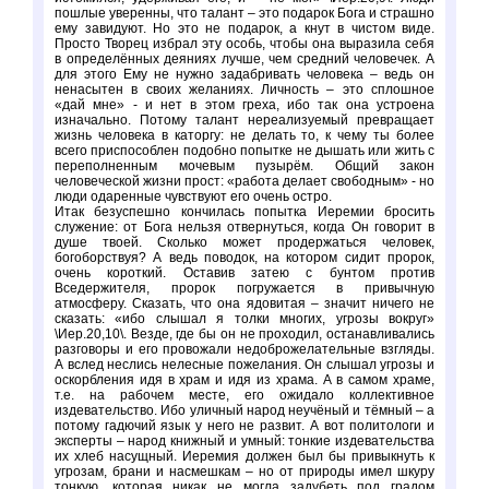
пошлые уверенны, что талант – это подарок Бога и страшно
ему завидуют. Но это не подарок, а кнут в чистом виде.
Просто Творец избрал эту особь, чтобы она выразила себя
в определённых деяниях лучше, чем средний человечек. А
для этого Ему не нужно задабривать человека – ведь он
ненасытен в своих желаниях. Личность – это сплошное
«дай мне» - и нет в этом греха, ибо так она устроена
изначально. Потому талант нереализуемый превращает
жизнь человека в каторгу: не делать то, к чему ты более
всего приспособлен подобно попытке не дышать или жить с
переполненным мочевым пузырём. Общий закон
человеческой жизни прост: «работа делает свободным» - но
люди одаренные чувствуют его очень остро.
Итак безуспешно кончилась попытка Иеремии бросить
служение: от Бога нельзя отвернуться, когда Он говорит в
душе твоей. Сколько может продержаться человек,
богоборствуя? А ведь поводок, на котором сидит пророк,
очень короткий. Оставив затею с бунтом против
Вседержителя, пророк погружается в привычную
атмосферу. Сказать, что она ядовитая – значит ничего не
сказать: «ибо слышал я толки многих, угрозы вокруг»
\Иер.20,10\. Везде, где бы он не проходил, останавливались
разговоры и его провожали недоброжелательные взгляды.
А вслед неслись нелесные пожелания. Он слышал угрозы и
оскорбления идя в храм и идя из храма. А в самом храме,
т.е. на рабочем месте, его ожидало коллективное
издевательство. Ибо уличный народ неучёный и тёмный – а
потому гадючий язык у него не развит. А вот политологи и
эксперты – народ книжный и умный: тонкие издевательства
их хлеб насущный. Иеремия должен был бы привыкнуть к
угрозам, брани и насмешкам – но от природы имел шкуру
тонкую, которая никак не могла задубеть под градом