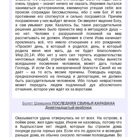
очень трудно – значит ничего не сказать. Иеремия пытался
заниматься аутотренингом, ежеминутно утешая себя: все
происки сограждан бессмысленны, ибо с ним Бог. И все
противники его споткнутся и сильно посрамятся. Причём
посрамление у них выйдет вечное. Он вверяет мщение Богу,
а сам умывает руки. Казалось бы, такое рассудительное
решение должно было принести мир в мятущуюся душу –
но нет. Человек с разрушенной психикой на мир
рассчитывать не должен. Иеремия в стиле Иова начинает
проклинать всё, что имело отношение к его рождению:
«Проклят день, в который я родился; день, в который
родила меня моя мать, да не будет благословен!»
\Иер.20,14\. Ибо нет у него сил терпеть издевательства
ничтожных людей, отребия земли. Силы, чтобы вынести
всегдашнее посмеяние человеков, может дать только
Господь. И если Он в неизреченной благости Своей их не
даёт – на то есть веские причины. Поводырь народа,
предназначенного на геноцид и депортацию, не должен
быть рассудительным человеком. Ибо только неврастеник
может передать людям подлинный дух абсолютного
отчаяния, которое уже ждёт их за воротами.
Болот Шамшиев
ПОСЛЕДНЯЯ СВИНЬЯ КАРАВАНА
Девятнадцатый верблюд
Оказывается удача отвернулась не от всех. На острове, в
пойме реки, жил один чудак. Иначе не назовешь, потому что
в Кыргызстане нет людей, которые бы строили дома
посреди русла горных рек. Если кто по дурости и возводил
раньше дома, их обычно сносило летними половодьями. Во