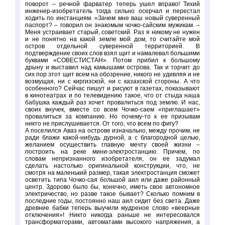
поворот – речной фарватер теперь ушел вправо! Тихий
инженер-изобретатель тогда сильно осерчал и перестал
ходить по инстанциям. «Зачем мне ваш новый суверенный
паспорт? – говорил он знакомым чочко-сайским мужикам. –
Меня устраивает старый, советский. Раз я никому не нужен
и не понятно на какой земле мой дом, то считайте мой
остров отдельной суверенной территорией. В
подтверждение своих слов взял щит и намалевал большими
буквами «СОВЕСТИСТАН». Потом прибил к большому
дрыну и выставил над камышами острова. Так и торчит до
сих пор этот щит всем на обозрение, никого не удивляя и не
возмущая, ни с киргизской, ни с казахской стороны. А что
особенного? Сейчас пишут и рисуют в газетах, показывают
в кинотеатрах и по телевидению такое, что от стыда наша
бабушка каждый раз хочет провалиться под землю. И нас,
своих внучек, вместе со всем Чочко-саем «приглашает»
провалиться за компанию. Но почему-то к ее призывам
никто не прислушивается. От того, что всем по фигу?
А поселился Аваз на острове изначально, между прочим, не
ради блажи какой-нибудь дурной, а с благородной целью,
желанием осуществить главную мечту своей жизни –
построить на реке мини-электростанцию. Причем, по
словам непризнанного изобретателя, он ее задумал
сделать настолько оригинальной конструкции, что, не
смотря на маленький размер, такая электростанция сможет
осветить типа Чочко-сая большой аил или даже районный
центр. Здорово было бы, конечно, иметь свое автономное
электричество, но разве такое бывает? Сколько помним в
последние годы, постоянно наш аил сидит без света. Даже
древние бабки теперь выучили мудреное слово «веерные
отключения»! Никто никогда раньше не интересовался
трансформаторами, автоматами высокого напряжения, а