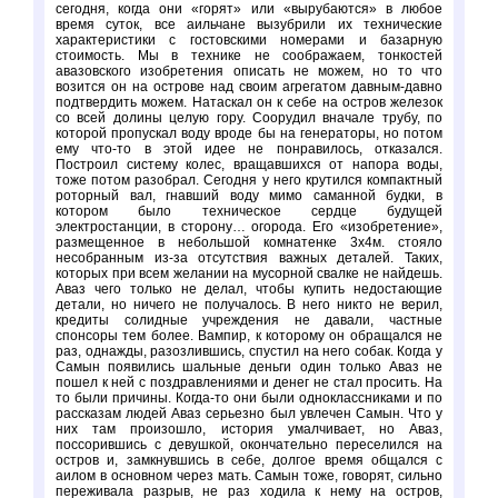
сегодня, когда они «горят» или «вырубаются» в любое
время суток, все аильчане вызубрили их технические
характеристики с гостовскими номерами и базарную
стоимость. Мы в технике не соображаем, тонкостей
авазовского изобретения описать не можем, но то что
возится он на острове над своим агрегатом давным-давно
подтвердить можем. Натаскал он к себе на остров железок
со всей долины целую гору. Соорудил вначале трубу, по
которой пропускал воду вроде бы на генераторы, но потом
ему что-то в этой идее не понравилось, отказался.
Построил систему колес, вращавшихся от напора воды,
тоже потом разобрал. Сегодня у него крутился компактный
роторный вал, гнавший воду мимо саманной будки, в
котором было техническое сердце будущей
электростанции, в сторону… огорода. Его «изобретение»,
размещенное в небольшой комнатенке 3х4м. стояло
несобранным из-за отсутствия важных деталей. Таких,
которых при всем желании на мусорной свалке не найдешь.
Аваз чего только не делал, чтобы купить недостающие
детали, но ничего не получалось. В него никто не верил,
кредиты солидные учреждения не давали, частные
спонсоры тем более. Вампир, к которому он обращался не
раз, однажды, разозлившись, спустил на него собак. Когда у
Самын появились шальные деньги один только Аваз не
пошел к ней с поздравлениями и денег не стал просить. На
то были причины. Когда-то они были одноклассниками и по
рассказам людей Аваз серьезно был увлечен Самын. Что у
них там произошло, история умалчивает, но Аваз,
поссорившись с девушкой, окончательно переселился на
остров и, замкнувшись в себе, долгое время общался с
аилом в основном через мать. Самын тоже, говорят, сильно
переживала разрыв, не раз ходила к нему на остров,