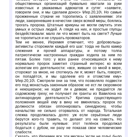
общественных организаций буквально хватали за руки
известных и уважаемых адвокатов и сутяг: «заявите,
говорили они, и мы сделаем донос» \Иер.20,10\. Но самые
прожженные стукачи не торопились с заявлениями: эти
люди, закореневшие в нечестии сверх всякой меры, боялись
трогать пророка. Штатные крикуны не могли смутить этих
умных и острых людей. А глядя на них, и простые глупцы
бездействовали: мало ли что может быть на свете? Лучше
не торопиться и не слушать провокаторов.
Тем не менее, Иеремия отмечает, что добровольцы-
активисты сторожили каждый его шаг: тогда не было камер
слежения и прочей аппаратуры, и потому толпа
патриотически настроенных граждан ходила за ним по
пятам. Более того: у всех ранее относившихся к нему
нормально пророк заметил странный интерес ко всем
аспектам его деятельности: «все, жившие со мной в мире,
сторожат за мною, не споткнусь ли я; может быть, говорят,
он попадётся, и мы одолеем его и отомстим ему»
\Иер.20,10\. Смотрели они за тем, что позволяло подвести
его под монастырь законным образом: не ест ли скоромное
и некошерное; не ходит ли к девкам; не предаётся ли
содомскому греху; не получает ли гранты из Вавилона на
антинародную деятельность? Критика существующего
положения вещей ему в вину не вменялась: пророк по
должности обязан оппонировать синедриону, чтобы
начальство не сильно оторвалось от народа. Тотальная
слежка продолжалась долго: уж если серьёзные люди
берутся кого-то травить, то делают это на совесть. Но
результаты были нулевые: этот телёнок продолжал
бодаться с дубом, ни разу не показав свои человеческие
слабости.
Сказать, что Иеремии все эти месяцы \если не годы\ было