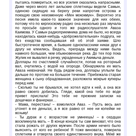
пытаясь помириться, но все усилия оказались напрасными.
Даже через много лет аильские сплетницы видели Самын,
одиноко сидящую на берегу реки напротив острова и
поющую свою неизменную «Мен мококмун». Вероятно эта
песня имела какое-то важное значение для них обеих,
потому что по киргизскому радио она несколько раз звучала
по просьбе одного и того же радиослушателя Аваза
Каимова. У Самын радиоприемника дома не было, но всегда
находилась какая-нибудь «доброжелательная» подруга, не
без ехидства сообщавшая ей об этой заявке. Шло
быстротечное время, а бывшие одноклассники никак друг к
другу не клеились. Видать, преграда между ними была
намного большая, чем обыкновенная река. До тех пор пока
Жулик не вывалил в речку, украденные у Акимыча деньги.
Доллары по счастливой случайности, попав на роторный
вал, очутились с водой на огороде. Обнаружила их мать
Аваза невзначай. Не будь рядом она, доллары уплыли бы
дальше по протоке на большое течение. Прибежала старая
женщина к сыну обрадованная, разложила мокрые купюры
перед ним:
- Сколько ты не брыкался, не хотел идти к ней, а она все
равно своего добилась. Гляди, какой она тебе по воде
привет прислала! Это тебе не прежние записки на
дощечках и фанерках…
- Мама, перестань! – взмолился Аваз. – Пусть весь аил
утонет в ее деньгах, а я все равно от нее ни копейки не
возьму!
- Ты дурак и с возрастом не умнеешь! – в сердцах
воскликнула мать. – В конце концов ты сам виноват, что она
стала рожать от других мужчин. После армии нечего было
выяснять от кого ее ребенок! Я тоже виновата, поверила
сплетням и отвергла своего единственного внука. Мёкё же