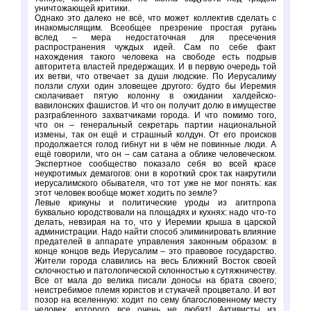
уничтожающей критики.
Однако это далеко не всё, что может коллектив сделать с
инакомыслящим. Всеобщее презрение простая ругань
вслед – мера недостаточная для пресечения
распространения чуждых идей. Сам по себе факт
нахождения такого человека на свободе есть подрыв
авторитета властей предержащих. И в первую очередь той
их ветви, что отвечает за души людские. По Иерусалиму
ползли слухи один зловещее другого: будто бы Иеремия
сколачивает пятую колонну в ожидании халдейско-
вавилонских фашистов. И что он получит долю в имуществе
разграбленного захватчиками города. И что помимо того,
что он – генеральный секретарь партии национальной
измены, так он ещё и страшный колдун. От его происков
продолжается голод гибнут ни в чём не повинные люди. А
ещё говорили, что он – сам сатана а облике человеческом.
Экспертное сообщество показало себя во всей красе
неукротимых демагогов: они в короткий срок так накрутили
иерусалимского обывателя, что тот уже не мог понять: как
этот человек вообще может ходить по земле?
Левые крикуны и политические уроды из агитпропа
буквально юродствовали на площадях и кухнях: надо что-то
делать, невзирая на то, что у Иеремии крыша в царской
администрации. Надо найти способ элиминировать влияние
предателей в аппарате управления законным образом: в
конце концов ведь Иерусалим – это правовое государство.
Жители города славились на весь Ближний Восток своей
склочностью и патологической склонностью к сутяжничеству.
Все от мала до велика писали доносы на брата своего;
неистребимое племя юристов и стукачей процветало. И вот
позор на вселенную: ходит по сему благословенному месту
человек, которого все очень не любят! Активисты из