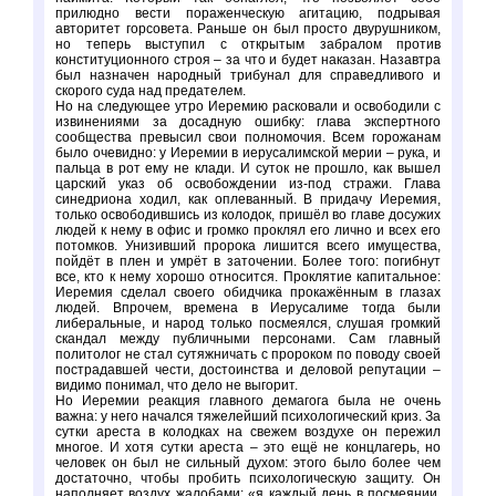
прилюдно вести пораженческую агитацию, подрывая
авторитет горсовета. Раньше он был просто двурушником,
но теперь выступил с открытым забралом против
конституционного строя – за что и будет наказан. Назавтра
был назначен народный трибунал для справедливого и
скорого суда над предателем.
Но на следующее утро Иеремию расковали и освободили с
извинениями за досадную ошибку: глава экспертного
сообщества превысил свои полномочия. Всем горожанам
было очевидно: у Иеремии в иерусалимской мерии – рука, и
пальца в рот ему не клади. И суток не прошло, как вышел
царский указ об освобождении из-под стражи. Глава
синедриона ходил, как оплеванный. В придачу Иеремия,
только освободившись из колодок, пришёл во главе досужих
людей к нему в офис и громко проклял его лично и всех его
потомков. Унизивший пророка лишится всего имущества,
пойдёт в плен и умрёт в заточении. Более того: погибнут
все, кто к нему хорошо относится. Проклятие капитальное:
Иеремия сделал своего обидчика прокажённым в глазах
людей. Впрочем, времена в Иерусалиме тогда были
либеральные, и народ только посмеялся, слушая громкий
скандал между публичными персонами. Сам главный
политолог не стал сутяжничать с пророком по поводу своей
пострадавшей чести, достоинства и деловой репутации –
видимо понимал, что дело не выгорит.
Но Иеремии реакция главного демагога была не очень
важна: у него начался тяжелейший психологический криз. За
сутки ареста в колодках на свежем воздухе он пережил
многое. И хотя сутки ареста – это ещё не концлагерь, но
человек он был не сильный духом: этого было более чем
достаточно, чтобы пробить психологическую защиту. Он
наполняет воздух жалобами: «я каждый день в посмеянии,