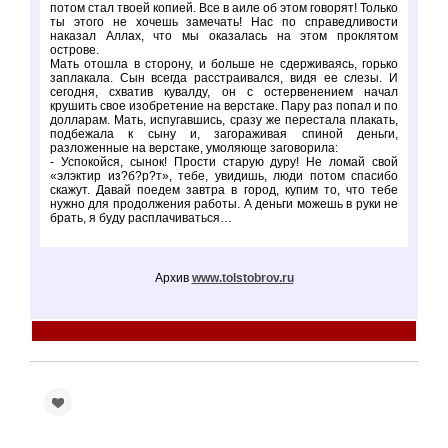
потом стал твоей копией. Все в аиле об этом говорят! Только
ты этого не хочешь замечать! Нас по справедливости
наказал Аллах, что мы оказалась на этом проклятом
острове.
Мать отошла в сторону, и больше не сдерживаясь, горько
заплакала. Сын всегда расстраивался, видя ее слезы. И
сегодня, схватив кувалду, он с остервенением начал
крушить свое изобретение на верстаке. Пару раз попал и по
долларам. Мать, испугавшись, сразу же перестала плакать,
подбежала к сыну и, загораживая спиной деньги,
разложенные на верстаке, умоляюще заговорила:
- Успокойся, сынок! Прости старую дуру! Не ломай свой
«элэктир из?б?р?т», тебе, увидишь, люди потом спасибо
скажут. Давай поедем завтра в город, купим то, что тебе
нужно для продолжения работы. А деньги можешь в руки не
брать, я буду расплачиваться…
Архив
www.tolstobrov.ru