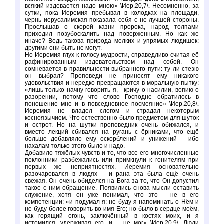
всякий издевается надо мною» \Иер.20,7\. Несомненно, за
сутки, пока Иеремия пребывал в колодках на площади,
чернь иерусалимская показала себя с не лучшей стороны.
Прослышав о скорой казни пророка, народ толпами
приходил позубоскалить над поверженным. Но как же
иначе? Ведь такова природа мелких и упрямых людишек:
другими они быть не могут.
Но Иеремия глух к голосу мудрости, справедливо считая её
рафинированным издевательством над собой. Он
сомневается в правильности выбранного пути: ту ли стезю
он выбрал? Проповеди не приносят ему никакого
удовольствия и нередко превращаются в моральную пытку:
«лишь только начну говорить я, - кричу о насилии, вопию о
разорении, потому что слово Господне обратилось в
поношение мне и в повседневное посмеяние» \Иер.20,8\.
Иеремия не владел слогом и страдал некоторым
косноязычием. Что естественно было предметом для шуток
и острот. Но на шутки проповедник очень обижался, и
вместо лекций сбивался на ругань с ёрниками, что ещё
больше добавляло ему оскорблений и унижений – ибо
нахалам только этого было и надо.
Добавило тяжёлых чувств и то, что все его многочисленные
поклонники разбежались или примкнули к гонителям при
первых же неприятностях. Иеремия основательно
разочаровался в людях – и рана эта была ещё очень
свежая. Он очень обиделся на Бога за то, что Он допустил
такое с ним обращение. Появились снова мысли оставить
служение, хотя он уже понимал, что это – не в его
компетенции: «и подумал я: не буду я напоминать о Нём и
не буду более говорить во имя Его; но было в сердце моём,
как горящий огонь, заключённый в костях моих, и я
истомился, удерживая его, и – не мог» \Иер.20,9\. Люди