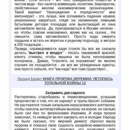
войны". Если хотите - вот оно, гражданское общество в
чистом виде - без налета коммерции, политики, бюрократии,
свойственных многим некоммерческим организациям...
Такой вариант "принуждения к порядочности" мне
импонирует - это лучше, чем оплакивать падение нравов,
укоризненно хмуриться, глядя на загаженную пивными
бутылками детскую площадку или вылетающий из окна
автомобиля мусор. Да, припарковаться в Москве нелегко -
но чтобы совсем невозможно, кроме как на газоне... Не
смешите, сама автомобилист. Просто надо смирить
гордыню и встать не впритык к родному подъезду, а метрах
в 200 подальше...
Правда, справедливости ради стоило бы все же сначала
делать "
выстрел в воздух
" - писать смываемой краской,
клеить стикеры, чтобы машина не была непоправимо
испорчена... Думаю, "стрелять на поражение" во многих
случаях не понадобится - не все же убежденные идиоты,
они просто забыли, что "как надо" все-таки существует...
Леонид Багмут
КНИГА ПРОРОКА ИЕРЕМИИ: ЛЕТОПИСЬ
ТОТАЛЬНОЙ ВОЙНЫ 12
Затравить диссидента
Растерялись старейшины и первосвященники, услышав
пророчество о том, что их зарежут и трупы бросят собакам.
Не растерялся только начальник иерусалимского агитпропа:
чтобы пресечь антипартийную вылазку на корню, он сколько
было сил бил по физиономии Иеремии. И когда пророк
замолчал, то немедля велел заковать его в колодки. Народу
же было сказано, что мерзкий демагог сбросил маску
пророка и показал свою сущность халдейско-вавилонского
наймита. Который так обнаглел, что позволяет себе