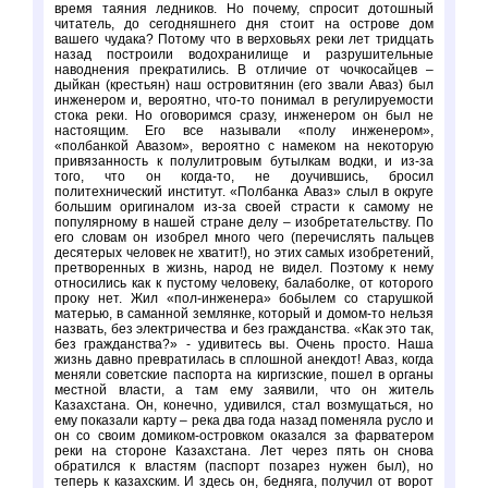
время таяния ледников. Но почему, спросит дотошный
читатель, до сегодняшнего дня стоит на острове дом
вашего чудака? Потому что в верховьях реки лет тридцать
назад построили водохранилище и разрушительные
наводнения прекратились. В отличие от чочкосайцев –
дыйкан (крестьян) наш островитянин (его звали Аваз) был
инженером и, вероятно, что-то понимал в регулируемости
стока реки. Но оговоримся сразу, инженером он был не
настоящим. Его все называли «полу инженером»,
«полбанкой Авазом», вероятно с намеком на некоторую
привязанность к полулитровым бутылкам водки, и из-за
того, что он когда-то, не доучившись, бросил
политехнический институт. «Полбанка Аваз» слыл в округе
большим оригиналом из-за своей страсти к самому не
популярному в нашей стране делу – изобретательству. По
его словам он изобрел много чего (перечислять пальцев
десятерых человек не хватит!), но этих самых изобретений,
претворенных в жизнь, народ не видел. Поэтому к нему
относились как к пустому человеку, балаболке, от которого
проку нет. Жил «пол-инженера» бобылем со старушкой
матерью, в саманной землянке, который и домом-то нельзя
назвать, без электричества и без гражданства. «Как это так,
без гражданства?» - удивитесь вы. Очень просто. Наша
жизнь давно превратилась в сплошной анекдот! Аваз, когда
меняли советские паспорта на киргизские, пошел в органы
местной власти, а там ему заявили, что он житель
Казахстана. Он, конечно, удивился, стал возмущаться, но
ему показали карту – река два года назад поменяла русло и
он со своим домиком-островком оказался за фарватером
реки на стороне Казахстана. Лет через пять он снова
обратился к властям (паспорт позарез нужен был), но
теперь к казахским. И здесь он, бедняга, получил от ворот