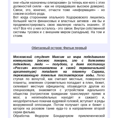
они «были назначены олигархами» (а теперь кое-кого с этих
должностей сняли - как не оправдавших высокое доверие).
Связи, это, конечно, отчасти тоже «информация» - но
совсем особого рода.
Вот когда сторонники опального Ходорковского лишились
большей части финансовых и властных активов - им бы и
продемонстрировать свою хваленую «власть знания». И
что? Все что у них осталось - это связи. Внутри собственной
системы тусовок и с внешним миром (западным). На том и
стоим.
Обитаемый остров: Фильм первый
Московский студент Максим из мира победившего
коммунизма (космос покорен, зло с болезнями
побеждено, люди — полубоги, и даже гостиница
«Россия» восстановлена в своей первоначальной
архитектуре) попадает на планету Саракш,
переживающую тяжелые постимперские годы.
Легко
ступая по вогнутой, как считают местные, поверхности
планеты, землянин стремительно попадает в плен, бежит,
склеивает местную официантку, обзаводится другом из
спецназовцев, знакомится с устройством идеального
общества (патриотизм гражданам транслируют прямо в
мозг, а негипнабельных находят и сажают) и,
неодобрительно покачав кудрявой головой, вступает в ряды
вооруженной оппозиции. Потом получает срок и бежит с
каторги на розовом танке куда-то в направлении второй
серии фильма.
Обработка Федором Бондарчуком приключенческой