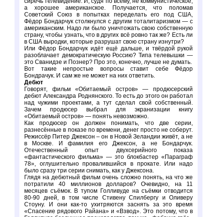
сиречь телевидение. И, судя по всему, не коммунистическое,
а хорошее американское. Получается, что поломав
Советский Союз в попытках переделать его под США,
Фёдор Бондарчук столкнулся с другим тоталитаризмом — с
американским. Надо ли было уничтожать свою собственную
страну, чтобы узнать, что в других всё ровно так же? Есть ли
в США выродки, которые разрушат свою страну изнутри?
Или Фёдор Бондарчук идёт ещё дальше, и твёрдой рукой
разоблачает демократическую Россию? Типа телевышки —
это Сванидзе и Познер? Про это, конечно, лучше не думать.
Вот такие непростые вопросы ставит себе Фёдор
Бондрачук. И сам же не может на них ответить.
Дебют
Говорят, фильм «Обитаемый остров» — продюсерский
дебют Александра Роднянского. То есть до этого он работал
над чужими проектами, а тут сделал свой собственный.
Зачем продюсер выбрал для экранизации книгу
«Обитаемый остров» — понять невозможно.
Как продюсер он должен понимать, что две серии,
разнесённые в показе по времени, денег просто не соберут.
Режиссёр Питер Джексон – он в Новой Зеландии живёт, а не
в Москве. И фамилия его Джексон, а не Бондарчук.
Отечественный опыт двухсерийного показа
«фантастического фильма» — это блокбастер «Параграф
78», оглушительно провалившийся в прокате. Или надо
было сразу три серии снимать, как у Джексона.
Глядя на дебютный фильм очень сложно понять, на что же
потратили 40 миллионов долларов? Очевидно, на 11
месяцев съёмок. В тупом Голливуде на съёмки отводится
80-90 дней, в том числе Стивену Спилбергу и Оливеру
Стоуну. И они как-то ухитряются заснять за это время
«Спасение рядового Райана» и «Взвод». Это потому, что в