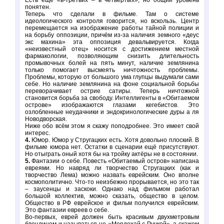
Есть ещё «в-третьих – в четвёртых», но общий уровень
понятен.
Теперь что сделали в фильме. Там о системе
идеологического контроля говорится, но вскользь. Центр
перемещается на изображение работы тайной полиции и
на борьбу оппозиции, причём из-за наличия земного «деус
экс махина» эта оппозиция девальвируется. Когда
«неизвестный отец» носится с достижением местной
фармакологии, позволяющим снизить длительность
промывочных болей на пять минут, наличие землянина
только помогает высмеять ничтожность проблемы.
Проблемы, которую от большого ума глупцы выдумали сами
себе. Но наличие землянина на фоне социальной борьбы
переворачивает острие сатиры. Теперь ничтожной
становится борьба за свободу. Интеллигенты в «Обитаемом
острове» изображаются глазами кегебистов. Это
озлобленные неудачники и эндокринологические дуры а ля
Новодворская.
Ниже обо всём этом я скажу поподробнее. Это имеет свой
интерес.
4.
Юмор. Юмор у Стругацких есть. Хотя довольно плоский. В
фильме юмора нет. Остатки в сценарии ещё присутствуют.
Но отыграть оный хотя бы на тройку актёры не в состоянии.
5.
Фантазии о себе. Повесть «Обитаемый остров» написана
евреями. Но навряд ли творчество Стругацких (как и
творчество Лема) можно назвать еврейским. Оно вполне
космополитично. Что-то неизбежно прорывается, но это так
– заусенцы и заскоки. Однако над фильмом работал
большой коллектив, можно сказать, общество в целом.
Общество в РФ еврейское и фильм получился еврейским.
Это фантазии евреев о себе.
Во-первых, еврей должен быть красивым двухметровым