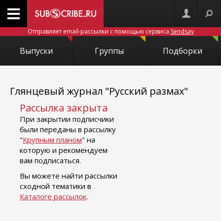
Отправляет email-рассылки с помощью сервиса
Sendsay
Выпуски
Группы
Подборки
Глянцевый журнал "Русский размах"
Рассылка закрыта
При закрытии подписчики
были переданы в рассылку
"
Крупным планом
" на
которую и рекомендуем
вам подписаться.
Вы можете найти рассылки
сходной тематики в
Каталоге рассылок
.