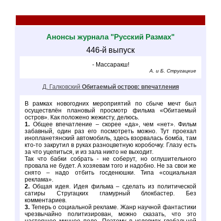
Анонсы журнала "Русский Размах"
446-й выпуск
- Массаракш!
А. и Б. Стругацкие
Д. Галковский
Обитаемый остров: впечатления
В рамках новогодних мероприятий по сбыче мечт был
осуществлён плановый просмотр фильма «Обитаемый
остров». Как положено жежисту, делюсь.
1.
Общее впечатление – скорее «да», чем «нет». Фильм
забавный, один раз его посмотреть можно. Тут проехал
инопланетянский автомобиль, здесь взорвалась бомба, там
кто-то закрутил в руках разноцветную коробочку. Глазу есть
за что уцепиться, и из зала никто не выходит.
Так что бабки собрать - не соберут, но оглушительного
провала не будет. А хозяевам того и надобно. Не за свои же
снято – надо отбить госденюшки. Типа «социальная
реклама».
2.
Общая идея. Идея фильма – сделать из политической
сатиры Стругацких гламурный блокбастер. Без
комментариев.
3.
Теперь о социальной рекламе. Жанр научной фантастики
чрезвычайно политизирован, можно сказать, что это