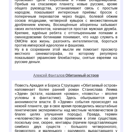
провожают Цили Генриховны и Ривки Вольдемаровны.
Прибыв на спасаемую планету, новые русские, кроме
общего руководства, устанавливают связь с простым
народом, показывают интересные приёмы: бросок с
поперечным перехватом через бедро, болевой обжим
сосков ягодицами, четверной кувырок с множественным
дроблением ключиц. Восхищённые аборигены забывают
своих интеллигентов, начинается простая мужская дружба.
Крепкие, ядрёные ребята с оттопыренными попками и
скинхедовскими ботинками понимают, что надо служить в
ОМОНе всю жизнь: разгонять интеллигентов, бороться
против имперской идеологии и фашизма.
Ну в в созревании этой мысли им помогает просмотр
местного синематографа, по которому регулярно
показывают украинские блокбастеры, снятые евреями на
русские деньги.
Алексей Фанталов
Обитаемый остров
Повесть Аркадия и Бориса Стругацких «Обитаемый остров»
напоминает более ранний роман Станислава Лемма
«Эдем» (кстати, названия «роман», «повесть» - вполне
условны в фантастике). Здесь обыгрывается идея
анонимности власти. В «Эдеме» события происходят на
некоей планете, где в свое время проводились масштабные
генетические эксперименты над местным человечеством (в
благих целях улучшения породы). Правда, термин
«человечество» не совсем применим к этим существам,
поскольку они, скорее, кентавры (причем представляющие
симбиоз двух существ - большого четвероногого,
безмозглого, и маленького - разумного, вырастающего у