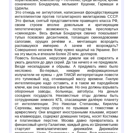
Корытковский, композитор – Потеенко, среди актёров, кроме
означенного Бондарчука, мелькают Куценки, Гармаши и
Цурилы.
Это отнюдь не антиутопия, написанная фрондёрствующим
интеллигентом против тоталитарного милитаризма СССР.
Это фильм, снятый представителем правящего класса РФ,
своим строем вполне довольным и критикующим
гипотетическую возможность господства пресловутых
«скинхедов». Весь фильм Бондарчук смачно показывает
тупых псковских десантников, топающих скинхедовскими
сапогами, орущих речёвки и... мечтающих возродить
распавшуюся империю. А зачем её возрождать?
Совершенно незачем. Кому нужно кацапьё на Украине. Вот
на эту мысль и втюхали более 20 млн. долларов.
Повесть большая, нерусские думали как её сократить и
ужать диалоги до двух серий. Да так ничего и не придумали.
Везде нескладушки и обрывы. А придумать имхо было
несложно. Во-первых, никакие информационные
излучатели не нужны – для ТАКОЙ интерпретации повести
это тупиковый ход, отнимающий массу времени. Гнилую
интеллигенцию надо оставить, и в таком же пародийном
ключе, как она показана в фильме. Но она должны взрывать
оборонные заводы, больницы, автобусы. На деньги
соседних государств. Неизвестные отцы должны быть
сотрудниками земного КГБ, спасающими далёкую планету
от интеллигенции. Это Николаи Степановы, Кириллы
Сергеевы, мастера спорта по прыжкам с тяжестями и
армреслингу. Они владеют иностранными языками, играют
на клавикордах, содержат домашних тигриц, носят Костюмы
и платиновые перстни. Москва давно превратилась в
финансовый центр Галактики, каждый день из Шереметьево
стартуют межгалактические дирижабли. Дирижабли