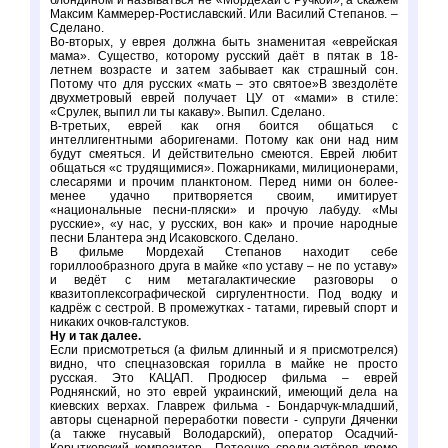
блондином и называться не «Мордехай с Ручкой», а скажем
Максим Каммерер-Ростиславский. Или Василий Степанов. –
Сделано.
Во-вторых, у еврея должна быть знаменитая «еврейская
мама». Существо, которому русский даёт в пятак в 18-
летнем возрасте и затем забывает как страшный сон.
Потому что для русских «мать – это святое»В звездолёте
двухметровый еврей получает ЦУ от «мами» в стиле:
«Срулек, выпил ли ты какаву». Выпил. Сделано.
В-третьих, еврей как огня боится общаться с
интеллигентными аборигенами. Потому как они над ним
будут смеяться. И действительно смеются. Еврей любит
общаться «с трудящимися». Пожарниками, милиционерами,
слесарями и прочим планктоном. Перед ними он более-
менее удачно притворяется своим, имитирует
«национальные песни-пляски» и прочую лабуду. «Мы
русские», «у нас, у русских, вон как» и прочие народные
песни Блантера энд Исаковского. Сделано.
В фильме Мордехай Степанов находит себе
гориллообразного друга в майке «по уставу – не по уставу»
и ведёт с ним метагалактические разговоры о
квазитоплексографической сиргулентности. Под водку и
кадрёж с сестрой. В промежутках - татами, гиревый спорт и
никаких очков-галстуков.
Ну и так далее.
Если присмотреться (а фильм длинный и я присмотрелся)
видно, что спецназовская горилла в майке не просто
русская. Это КАЦАП. Продюсер фильма – еврей
Роднянский, но это еврей украинский, имеющий дела на
киевских верхах. Главреж фильма - Бондарчук-младший,
авторы сценарной переработки повести - супруги Дяченки
(а также гнусавый Володарский), оператор Осадчий-