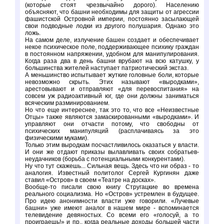
(которые стоят чрезвычайно дорого). Населению
объясняют, что башни необходимы для защиты от агрессии
фашистской Островной империи, постоянно засылающей
свои подводные лодки из другого полушария. Однако это
ложь.
На самом деле, излучение башен создает и обеспечивает
некое психическое поле, поддерживающее психику граждан
в постоянном напряжении, удобном для манипулирования.
Когда раза два в день башни врубают на всю катушку, у
большинства жителей наступает патриотический экстаз.
А меньшинство испытывает жуткие головные боли, которые
невозможно скрыть. Этих называют «выродками»,
арестовывают и отправляют «для перевоспитания» на
совсем уж радиоактивный юг, где они должны заниматься
всяческим разминированием.
Но что еще интереснее, так это то, что все «Неизвестные
Отцы» также являются замаскированными «выродками». И
управляют они отчасти потому, что свободны от
психических манипуляций (расплачиваясь за это
физическими муками).
Только этим выродкам посчастливилось оказаться у власти.
И они же отдают приказы вылавливать своих собратьев-
неудачников (борьба с потенциальными конкурентами).
Ну что тут скажешь... Сильная вещь. Здесь что ни образ - то
аналогия. Известный политолог Сергей Кургинян даже
ставил «Остров» в своем «Театре на досках».
Вообще-то писали свою книгу Стругацкие во времена
реального социализма. Но «Остров» устремлен в будущее.
Про идею анонимности власти уже говорили. «Лучевые
башни» уже имеют аналог в нашем мире - вспоминается
телевидение девяностых. Со всеми его «голосуй, а то
проиграешь!» и пр., когда реальные доходы большей части