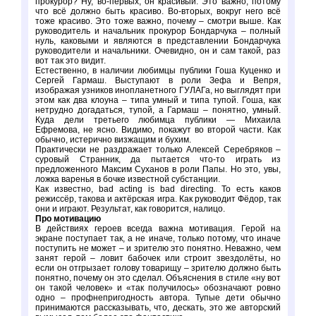
прокурор? Ну, во-первых, он красивый. Это важно, потому
что всё должно быть красиво. Во-вторых, вокруг него всё
тоже красиво. Это тоже важно, почему – смотри выше. Как
руководитель и начальник прокурор Бондарчука – полный
нуль, каковыми и являются в представлении Бондарчука
руководители и начальники. Очевидно, он и сам такой, раз
вот так это видит.
Естественно, в наличии любимцы публики Гоша Куценко и
Сергей Гармаш. Выступают в роли Зефа и Вепря,
изображая узников инопланетного ГУЛАГа, но выглядят при
этом как два клоуна – типа умный и типа тупой. Гоша, как
нетрудно догадаться, тупой, а Гармаш – понятно, умный.
Куда дели третьего любимца публики — Михаила
Ефремова, не ясно. Видимо, покажут во второй части. Как
обычно, истерично визжащим и бухим.
Практически не раздражает только Алексей Серебряков –
суровый Странник, да пытается что-то играть из
предложенного Максим Суханов в роли Папы. Но это, увы,
ложка варенья в бочке известной субстанции.
Как известно, bad acting is bad directing. То есть каков
режиссёр, такова и актёрская игра. Как руководит Фёдор, так
они и играют. Результат, как говорится, налицо.
Про мотивацию
В действиях героев всегда важна мотивация. Герой на
экране поступает так, а не иначе, только потому, что иначе
поступить не может – и зрителю это понятно. Неважно, чем
занят герой – ловит бабочек или строит звездолёты, но
если он отгрызает голову товарищу – зрителю должно быть
понятно, почему он это сделал. Объяснения в стиле «ну вот
он такой человек» и «так получилось» обозначают ровно
одно – профнепригодность автора. Тупые дети обычно
принимаются рассказывать, что, дескать, это же авторский