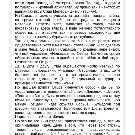
всего один громадный материк (этакая Пангея), а в другом
полушарии - крупный архипелаг (ну прямо как в некоторых
вариантах игры Сида Мейера «Цивилизация»).
На Саракше также случилась катастрофа - ядерная война,
во время которой особенно пострадали юг и центр
материка. Остатки элит, выползая из хаоса, сумели
восстановить здесь власть в виде некоего тоталитарного
общества, в то время как на севере сохранились две
меньшие по размеру буржуазные республики.
Так вот, эти элиты посчитали за благо засекретить свое
существование, хотя и не в такой степени, как было сделано
в мире Лема. Обитатели Саракша по крайней мере знают,
что ими управляют «Неизвестные Отцы». Так что во время
обязательных гимнов гвардейцы поют «Нас в бой ведут
Неизвестные Отцы!».
Да, а друг к другу Отцы обращаются исключительно по
кличкам: «Головастик», «Чайник» «Странник» и пр., хотя
большинство из них, в то же время имеют вполне
конкретные должности (так, Генеральный прокурор, к
примеру, называется «Умником»).
Но высшая группа Отцов именуется особо - как бы по
«родственным» отношениям: «Папа», «Деверь», «Шурин»,
«Тесть» и «Зять». Однако никакого реального родства между
ними не существует, и состав группы обновляется, ибо
между «отцами» идет скрытая борьба «бульдогов под
ковром» как в сталинском Политбюро или ЦК, и, время от
времени, проигравшего выносят ногами вперед.
Нормально, в общем. Жизнь.
Но это не все. В «Острове» присутствует еще одна, весьма
оригинальная идея. Дело в том, что через всю страну,
только лишь оправляющуюся от разрушительных
последствий ядерной войны, тянут линию «лучевых башен»