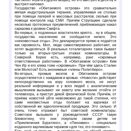
так любят играть в других вещах), но это выстрел в десятку и
выстрел наповал.
Государство «Обитаемого острова» это сравнительно
мягкая индустриальная тирания, управляемая не столько
при помощи лагерей и массовых расстрелов, сколько при
помощи контроля над СМИ. Причём Стругацкие сделали
несколько гротескных преувеличений, приближающих накал
сарказма к уровню Свифта.
Во-первых, о подлинных властителях крипто... ну в общем,
государства населению не сообщается ничего. Это
«неизвестные отцы». Это декларируется прямо и подаётся
как скромность. Мол, люди самоотверженно работают, не
хотят выделяться. В реальных тоталитарнях такое бывает
только на вторых-третьих этажах номенклатуры. В
Северной Корее есть, например, ранг «скромные
ответственные работники». В «Обитаемом острове» Ким
Чен Ир и его клика тоже «скромные». При чём здесь Сталин
или Молотов? Есть анонимные «члены Политбюро».
Во-вторых, промыв мозгов в Обитаемом острове
осуществляется с наждаком и кровью. «Новости» действуют
непосредственно на кору головного мозга, не несут
реальной информации и у всех людей с аналитическим
мышлением вызывают не зевоту или желание отойти от
телевизора, а приступ дикой физической боли. Причём, от
приёма новостей уйти невозможно до такой степени, что
сами неизвестные отцы ползают на карачках от
собственной же идеологической продукции. Это сильно. И
очень точно отражает быт советской номенклатуры.
Советское вызывало у руководителей СССР такую
блевонтину, что они покупали своим детям не
«Приключения Буратино», а «Пиноккио» - специально
изданного карликовым тиражом «для тех, кто понимает».