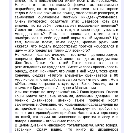
видно, что в повседневной жизни носить их невозможно.
Начиная от так называемой формы так называемых
гвардейцев, на которых эта форма висит как на корове
седло и больше похожа на прикид малолетных рэпперов, и
заканчивая облачением местных ниндзей-уголовников.
Очень интересно: создатели этих шедевров хоть раз
видели, что из себя представляет нормальный военный?
Имеют ли представление о том, что такое подтянутость и
молодцеватость? Есть ли понимание, какие черты
подчёркивает в себе одеждой нормальный мужчина? Ну,
там, мощные плечи, узкие бёдра, крепкие руки? Или
кажется, что модель подростковых портков «обосрался и
иду» — это предел мечтаний для военного?
Неплохие фантастические костюмы демонстрирует,
например, фильм «Пятый элемент», где их придумывал
Жан-Поль Готье. Кто такой Готье знают все, он в
рекомендациях не нуждается. Умеет человек проектировать
одежду, факт. Понимает, что люди в ней ходят, тоже факт.
Конечно, бюджет «Пятого элемента» оценивается в 90
миллионов, и Готье работать за три копейки не станет. Но в
«Обитаемом острове» отсутствует Брюс Уиллис, да и
снимали в Крыму, а не в Лондоне и Мавритании.
Или вот ходит по лесу заключённый Гоша Куценко. Голова
Гоши богато украшена чёрными, длинными дредами. По
мнению дизайнеров, именно такие причёски носят
заключённые. Очевидно, что командирам подразделений на
их причёски наплевать – ведь Бондарчук не требует от
коллектива единообразия причёсок. Наплевать и персонажу
на вшей, которыми он мгновенно покроется в лесу и в
лагере. Главное – чтобы было красиво.
В целом дизайн у киношного тоталитаризма, мягко говоря,
странный. Сразу видно, что никто из дизайнеров