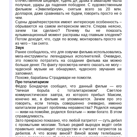
отечественном шедевре, «День Д», драка в аквапарке была
получше, удары да падения пободрее. С художественным
фильмом «Эквилибриум», снятым всего за 20 млн.
долларов, даже сравнивать не будем, говорить просто не о
чем.
Сцены драк/перестрелок имеют интересную особенность –
обрываются на самом интересном месте. Сперва неясно,
зачем так сделано? Почему бы не показать
кульминационный момент расправы над главным злодеем?
Потом доходит, что, судя по всему, монтировать просто не
из чего – так снято.
Звук
Ранее сообщалось, что для озвучки фильма использовались
мега-инструменты легендарных исполнителей. Очевидно,
это помогло потратить на создание фильма как можно
больше денег. По факту просмотра ничего сказать не могу –
чудесной музыки не обнаружил, чудесного звучания не
запомнил.
Похоже, барабаны Страдивари не помогли.
Про тоталитаризм
Фёдор Бондарчук сообщил, что данный фильм — его
"личная борьба с тоталитаризмом". Светлое
коммунистическое завтра, из которого прибыл Максим,
конечно же, в фильме не упоминается. Зачем про это
говорить, если теперь совершенно очевидно, именно
капитализм решит проблемы неравенства? Родился нищим
— живи на помойке, родился богатым — живи богато. В этом
справедливость.
Зато прекрасно показано, что любой патритот — суть дебил
с промытыми мозгами. Только редкий выродок ведёт себя
правильно: ненавидит государство и считает патриотов за
дебилов. А что всему виной? Виной всему телебашни,