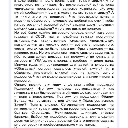
в ходе войны и после войны рулит тоталитаризм? А то
никто этого не понимает. Что после ядерной войны, когда
уничтожены производства, сельское хозяйство, системы
путей сообщения – рулить может только тоталитаризм? А
то никто этого не понимает. Что невозможно взять и
поменять общество с помощью волшебной палочки, чтобы
из растерзанной ядерной войной страны вдруг получился
райский сад с эльфами? А то этого никто не понимает.
Но всё было крайне интересно определённой категории
граждан в СССР, где в подобных текстах постоянно
выискивались «таинственные смыслы», «подсмыслы»,
пытались «читать между строк» — всё это в поисках того,
чего в текстах как не было, так и нет. Фига в кармане — да,
наверно, есть. Но очевидна она только сильно задумчивым,
ибо тоталитарная цензура так почему-то не считала и
авторов в ГУЛАГах не сгноила, а наоборот – денег дала.
Минули годы, и произведение для детей и юношества
«Обитаемый остров» оказалось унылой, скучной, и, в
общем-то, никчёмной книжкой про не сильно умного
подростка. Что там можно экранизировать и зачем – понять
непросто.
Однако именно эту книгу с детства любит продюсер
Роднянский. Что ему, человеку состоявшемуся и как
личность, и как бизнесмен, в этой книге до сих пор нравится
– понять невозможно. Поэтому он предложил Фёдору
Бондарчуку поставить по ней фильм. А Фёдор согласился.
Зачем? Понять сложно. Сегодняшним подросткам не
интересны ни тоталитаризм, ни горестные раздумья о нём
братьев Стругацких. Неинтересны длинные, унылые
фильмы. Выбор же подобного материала для вложения
десятков миллионов долларов, как бы это помягче сказать,
многое говорит о профессионализме участников.