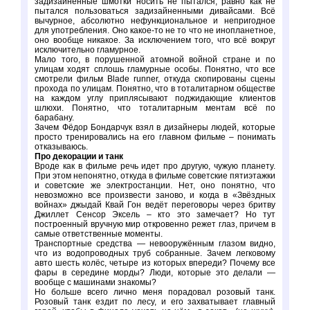
задизайненные шмотки носить не пытался, равно как не
пытался пользоваться задизайненными дивайсами. Всё
вычурное, абсолютно нефункциональное и непригодное
для употребления. Оно какое-то не то что не инопланетное,
оно вообще никакое. За исключением того, что всё вокруг
исключительно гламурное.
Мало того, в порушенной атомной войной стране и по
улицам ходят сплошь гламурные особы. Понятно, что все
смотрели фильм Blade runner, откуда скопированы сцены
прохода по улицам. Понятно, что в тоталитарном обществе
на каждом углу приплясывают поджидающие клиентов
шлюхи. Понятно, что тоталитарным ментам всё по
барабану.
Зачем Фёдор Бондарчук взял в дизайнеры людей, которые
просто тренировались на его главном фильме – понимать
отказываюсь.
Про декорации и танк
Вроде как в фильме речь идет про другую, чужую планету.
При этом непонятно, откуда в фильме советские пятиэтажки
и советские же электростанции. Нет, оно понятно, что
невозможно все произвести заново, и когда в «Звёздных
войнах» джыдай Квай Гон ведёт переговоры через бритву
Джиллет Сенсор Эксель – кто это замечает? Но тут
построенный вручную мир откровенно режет глаз, причем в
самые ответственные моменты.
Транспортные средства — невооружённым глазом видно,
что из водопроводных труб собранные. Зачем легковому
авто шесть колёс, четыре из которых впереди? Почему все
фары в середине морды? Люди, которые это делали —
вообще с машинами знакомы?
Но больше всего лично меня порадовал розовый танк.
Розовый танк ездит по лесу, и его захватывает главный