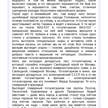
недорого. И тем не менее звездолёт падает, герой
вылезает наружу, и тут звездолёт взрывается! Не Зеф его
взрывает, а взрывается сам. Тоже, считаю, отличная
сценарная находка, безусловно европейского уровня.
Герой идёт в ближайший лес, там вокруг него бегает
цыгейковый представитель народа Голованов, непонятно
почему похожий не на собаку, а на оборотня. А потом героя
арестовывает актёр Гармаш и ведёт к военным. А те везут
его на тягаче МАЗ-537 в тоталитаризм. МАЗ-537 –
прекрасная машина, на ней мой товарищ врезался в
самолёт ИЛ-76. Кабина в хлам, а в самолёте только одно
стекло у штурмана треснуло. Из этого стекла половина
роты выточила специальные шары и вставила себе в
половые органы, но сейчас мы не об этом. Вся техника в
фильме выглядит угарно — похоже, дизайнила тётенька, к
машинам никакого отношения не имеющая и никаких
добрых чувств к машинам не питающая. Особенно к
противным тоталитарным машинам.
Кино, как нетрудно догадаться, про тоталитаризм, в
который случайно попадает Свободный герой из Москвы.
Это важно – не из вонючего коммунистического совка, а из
Свободной, гламурной Москвы. Тоталитаризм в книге, как
нетрудно догадаться, это аллегорический СССР. Но в то же
время тоталитаризм в фильме – аллегорический
тоталитаризм, как его понимает Фёдор Бондарчук. То есть
гламурный и красивый.
Выглядит гламурный тоталитаризм так: группы Поэтов,
Писателей, Художников и других Прекрасных Людей
(местами — даже весь народ в целом) стонут под гнётом
тупых тиранов. Не едят, не пьют, не спят – только страдают
под гнётом тиранов. Про рабочих и крестьян ничего
говорить не надо – кому какое дело, как живётся тупым