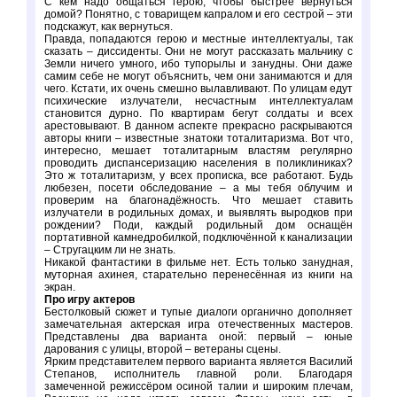
С кем надо общаться герою, чтобы быстрее вернуться
домой? Понятно, с товарищем капралом и его сестрой – эти
подскажут, как вернуться.
Правда, попадаются герою и местные интеллектуалы, так
сказать – диссиденты. Они не могут рассказать мальчику с
Земли ничего умного, ибо тупорылы и занудны. Они даже
самим себе не могут объяснить, чем они занимаются и для
чего. Кстати, их очень смешно вылавливают. По улицам едут
психические излучатели, несчастным интеллектуалам
становится дурно. По квартирам бегут солдаты и всех
арестовывают. В данном аспекте прекрасно раскрываются
авторы книги – известные знатоки тоталитаризма. Вот что,
интересно, мешает тоталитарным властям регулярно
проводить диспансеризацию населения в поликлиниках?
Это ж тоталитаризм, у всех прописка, все работают. Будь
любезен, посети обследование – а мы тебя облучим и
проверим на благонадёжность. Что мешает ставить
излучатели в родильных домах, и выявлять выродков при
рождении? Поди, каждый родильный дом оснащён
портативной камнедробилкой, подключённой к канализации
– Стругацким ли не знать.
Никакой фантастики в фильме нет. Есть только занудная,
муторная ахинея, старательно перенесённая из книги на
экран.
Про игру актеров
Бестолковый сюжет и тупые диалоги органично дополняет
замечательная актерская игра отечественных мастеров.
Представлены два варианта оной: первый – юные
дарования с улицы, второй – ветераны сцены.
Ярким представителем первого варианта является Василий
Степанов, исполнитель главной роли. Благодаря
замеченной режиссёром осиной талии и широким плечам,