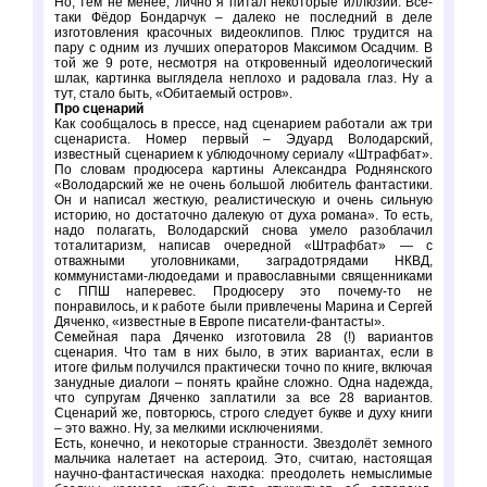
Но, тем не менее, лично я питал некоторые иллюзии. Всё-
таки Фёдор Бондарчук – далеко не последний в деле
изготовления красочных видеоклипов. Плюс трудится на
пару с одним из лучших операторов Максимом Осадчим. В
той же 9 роте, несмотря на откровенный идеологический
шлак, картинка выглядела неплохо и радовала глаз. Ну а
тут, стало быть, «Обитаемый остров».
Про сценарий
Как сообщалось в прессе, над сценарием работали аж три
сценариста. Номер первый – Эдуард Володарский,
известный сценарием к ублюдочному сериалу «Штрафбат».
По словам продюсера картины Александра Роднянского
«Володарский же не очень большой любитель фантастики.
Он и написал жесткую, реалистическую и очень сильную
историю, но достаточно далекую от духа романа». То есть,
надо полагать, Володарский снова умело разоблачил
тоталитаризм, написав очередной «Штрафбат» — с
отважными уголовниками, заградотрядами НКВД,
коммунистами-людоедами и православными священниками
с ППШ наперевес. Продюсеру это почему-то не
понравилось, и к работе были привлечены Марина и Сергей
Дяченко, «известные в Европе писатели-фантасты».
Семейная пара Дяченко изготовила 28 (!) вариантов
сценария. Что там в них было, в этих вариантах, если в
итоге фильм получился практически точно по книге, включая
занудные диалоги – понять крайне сложно. Одна надежда,
что супругам Дяченко заплатили за все 28 вариантов.
Сценарий же, повторюсь, строго следует букве и духу книги
– это важно. Ну, за мелкими исключениями.
Есть, конечно, и некоторые странности. Звездолёт земного
мальчика налетает на астероид. Это, считаю, настоящая
научно-фантастическая находка: преодолеть немыслимые