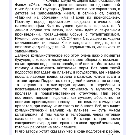
- Коллега, какую же херню нам показывают!!!
Фильм «Обитаемый остров» поставлен по одноименной
книге братьев Стругацких. Данная книжка, что характерно, в
детстве не запомнилась ничем, в отличие от, скажем,
«Пикника на обочине» или «Парня из преисподней».
Поэтому перед просмотром шедевра отечественной
кинематографии был вынужден купить и перечитать. В
данном случае это важно, ибо речь идёт о сакральном
произведении, посвящённом борьбе с тоталитаризмом.
Именно поэтому, кстати, в СССР книги Стругацких выходили
миллионными тиражами. Как и следовало ожидать, книга
оказалась редкой нудятиной – неудивительно, что ничего не
запомнилось.
Далёкое коммунистическое (об этом очень важно помнить)
будущее, в котором коммунистическое общество посылает
своих горячих подростков в свободный поиск – болтаться по
космосу и выискивать обитаемые миры. Вот один такой
подросток попадает на планету, в государство, где недавно
прошла ядерная война, страна в разрухе, кругом враги и
тоталитаризм. Подросток хочет домой и мечется по стране,
то вступая в тоталитарную армию, то перебегая к
повстанцам-террористам, то скрываясь у мутантов, то
пролезая в правительственные структуры. При этом
постоянно норовит «сделать как лучше», абсолютно не
понимая происходящего вокруг — он ведь из коммунизма
прилетел, при коммунизме такого не бывает. Всё, что видит
коммунистический мальчик на планете — суть ужасы
капитализма. В том числе и телебашни, через которые
населению промывают мозг. В конце концов после
совершения очередного теракта его ловит другой землянин,
который работает на этой планете.
И что авторы хотят сказать? Что в ходе подготовки к войне,