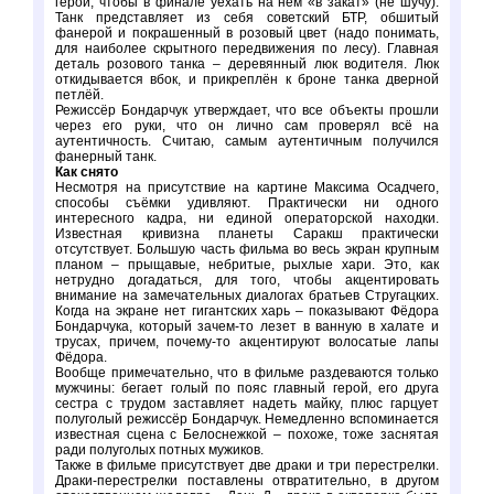
герой, чтобы в финале уехать на нём «в закат» (не шучу).
Танк представляет из себя советский БТР, обшитый
фанерой и покрашенный в розовый цвет (надо понимать,
для наиболее скрытного передвижения по лесу). Главная
деталь розового танка – деревянный люк водителя. Люк
откидывается вбок, и прикреплён к броне танка дверной
петлёй.
Режиссёр Бондарчук утверждает, что все объекты прошли
через его руки, что он лично сам проверял всё на
аутентичность. Считаю, самым аутентичным получился
фанерный танк.
Как снято
Несмотря на присутствие на картине Максима Осадчего,
способы съёмки удивляют. Практически ни одного
интересного кадра, ни единой операторской находки.
Известная кривизна планеты Саракш практически
отсутствует. Большую часть фильма во весь экран крупным
планом – прыщавые, небритые, рыхлые хари. Это, как
нетрудно догадаться, для того, чтобы акцентировать
внимание на замечательных диалогах братьев Стругацких.
Когда на экране нет гигантских харь – показывают Фёдора
Бондарчука, который зачем-то лезет в ванную в халате и
трусах, причем, почему-то акцентируют волосатые лапы
Фёдора.
Вообще примечательно, что в фильме раздеваются только
мужчины: бегает голый по пояс главный герой, его друга
сестра с трудом заставляет надеть майку, плюс гарцует
полуголый режиссёр Бондарчук. Немедленно вспоминается
известная сцена с Белоснежкой – похоже, тоже заснятая
ради полуголых потных мужиков.
Также в фильме присутствует две драки и три перестрелки.
Драки-перестрелки поставлены отвратительно, в другом