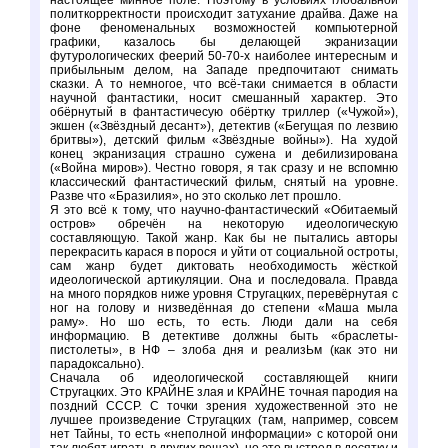
настоящее минное поле. Поэтому в условиях глобальной
политкорректности происходит затухание драйва. Даже на
фоне феноменальных возможностей компьютерной
графики, казалось бы делающей экранизации
футурологических феерий 50-70-х наиболее интересным и
прибыльным делом, на Западе предпочитают снимать
сказки. А то немногое, что всё-таки снимается в области
научной фантастики, носит смешанный характер. Это
обёрнутый в фантастичесую обёртку триллер («Чужой»),
экшен («Звёздный десант»), детектив («Бегущая по лезвию
бритвы»), детский фильм «Звёздные войны»). На худой
конец экранизация страшно сужена и дебилизирована
(«Война миров»). Честно говоря, я так сразу и не вспомню
классический фантастический фильм, снятый на уровне.
Разве что «Бразилия», но это сколько лет прошло.
Я это всё к тому, что научно-фантастический «Обитаемый
остров» обречён на некоторую идеологическую
составляющую. Такой жанр. Как бы не пытались авторы
перекрасить карася в порося и уйти от социальной остроты,
сам жанр будет диктовать необходимость жёсткой
идеологической артикуляции. Она и последовала. Правда
на много порядков ниже уровня Стругацких, перевёрнутая с
ног на голову и низведённая до степени «Маша мыла
раму». Но шо есть, то есть. Люди дали на себя
информацию. В детективе должны быть «браслеты-
пистолеты», в НФ – злоба дня и реализЬм (как это ни
парадоксально).
Сначала об идеологической составляющей книги
Стругацких. Это КРАЙНЕ злая и КРАЙНЕ точная пародия на
поздний СССР. С точки зрения художественной это не
лучшее произведение Стругацких (там, например, совсем
нет Тайны, то есть «неполной информации» с которой они