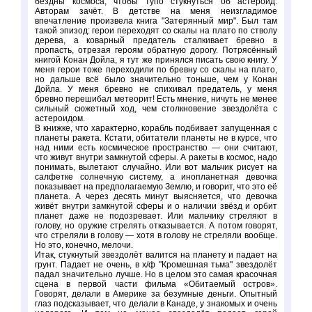
бездны космоса, чтобы тупо стукнуться об астероид.
Авторам зачёт. В детстве на меня неизгладимое
впечатление произвела книга "Затерянный мир". Был там
такой эпизод: герои переходят со скалы на плато по стволу
дерева, а коварный предатель сталкивает бревно в
пропасть, отрезая героям обратную дорогу. Потрясённый
книгой Конан Дойла, я тут же принялся писать свою книгу. У
меня герои тоже переходили по бревну со скалы на плато,
но дальше всё было значительно тоньше, чем у Конан
Дойла. У меня бревно не спихивал предатель, у меня
бревно перешибал метеорит! Есть мнение, ничуть не менее
сильный сюжетный ход, чем столкновение звездолёта с
астероидом.
В книжке, что характерно, корабль подбивает запущенная с
планеты ракета. Кстати, обитатели планеты не в курсе, что
над ними есть космическое пространство — они считают,
что живут внутри замкнутой сферы. А ракеты в космос, надо
понимать, вылетают случайно. Или вот мальчик рисует на
салфетке солнечную систему, а инопланетная девочка
показывает на предполагаемую Землю, и говорит, что это её
планета. А через десять минут выясняется, что девочка
живёт внутри замкнутой сферы и о наличии звёзд и орбит
планет даже не подозревает. Или мальчику стреляют в
голову, но оружие стрелять отказывается. А потом говорят,
что стреляли в голову — хотя в голову не стреляли вообще.
Но это, конечно, мелочи.
Итак, стукнутый звездолёт валится на планету и падает на
грунт. Падает не очень, в х/ф "Кромешная тьма" звездолёт
падал значительно лучше. Но в целом это самая красочная
сцена в первой части фильма «Обитаемый остров».
Говорят, делали в Америке за безумные деньги. Опытный
глаз подсказывает, что делали в Канаде, у знакомых и очень