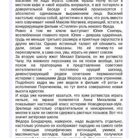
Василию не надо играть совсем. Фразы «хочу есть» в
местном кафе и «мой корабль взорвался, я всё потерял» в
доверительной беседе с любимой произносятся с
абсолютно одинаковым выражением лица. Василий
настолько хорош собой, артистичен и ярок, что роль вместо
него озвучивает некий Максим Матвеев, играющий, кстати, в
конкурирующем фильме «Стиляги» роль некоего Фреда.
Ровно в том же ключе выступает Юлия Снигирь,
возлюбленная главного героя. Юлия – девушка одарённая,
грудь не меньше третьего размера и приятные округлости в
других местах. Однако истинный талант ей обнажить не
дали, сиськи не показаны. Но её почему-то не
переозвучили, а сама она, увы, играть не умеет совсем.
За вторую школу жжот Михаил Евланов, он же ротмистр
Чачу. На книжного персонажа он не похож вообще, зато
похож на прапорщика в представлении советских
интеллигентов – постоянно орущий шизоид,
демонстрирующий редкое сочетание перманентной
истерики с замашками Деда Мороза на детском утреннике.
Подобного кадра мы уже видели в фильме «9 рота» в
исполнении Пореченкова, но тут взята совершенно новая
высота идиотии.
И когда уже начинает казаться, что хуже ротмистра играть
нельзя, на экране появляется Анна Михалкова и
показывает настоящий класс истерики Новодворская-style.
Зрелище настолько отвратительное и неискреннее, что
многие в зале не смогли сдержать рвотных позывов. Вот что
значит актёрская школа.
Фёдора Бондарчука, наверное, надо выделить отдельно,
настолько успешно он изображает пародию на самого себя
с помощью специфических интонаций, ужимок и
маслянистых взглядов. Какой у Бондарчука получился