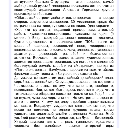
антиутопии братьев Стругацких — это, наверное, самый
амбициозный русский кинопроект последних лет, не считая
вялотекущей экранизации Алексеем Германом другого
произведения братьев.
«Обитаемый остров» действительно поражает — в первую
очередь искусством маскировки. 30 миллионов, вроде бы
потраченных на кино, тут совсем не видны (для справки —
«Хроники мутантов», недавний пример замечательной
работы художника-постановщика, сделаны за один (!)
миллион). Виден средней дальности пепелац — костюмы,
будто одолженные в провинциальном ТЮЗе, танки из
крашеной фанеры, веселенький неон, мелированная
шевелюра московского космолетчика, аляповато-лужковская
архитектура декораций, разнобой и безжалостная
эклектика. Бесчисленные заимствования художественных
элементов превращают оригинальную историю в сплошной
болливудский ремейк: корабли из «Матрицы», наряды из
«Пятого элемента», бамбуковые заросли из всех китайских
фильмов сразу, толпа из «Бегущего по лезвию» etc.
Допускаем, во всем этом есть тайный дизайнерский план:
серый казарменный мир Стругацких раскрашен во все цвета
Черкизовского рынка потому, что кино это, вообще-то,
новогоднее. Или, может быть, здесь имеется в виду, что в
тоталитарном обществе плохо не только со свободой, но и
со вкусом, чувством меры и стиля. Но смотреть на экран от
этого не легче. К тому же, злоупотребляя стремительным
монтажом, Бондарчук умудряется снять фильм так, что
после не помнишь ни одного крупного плана, кроме
удивительно идиотской улыбки землянина Максима. Этой
улыбкой режиссер мог бы гордиться, как Лувр — Джокондой.
Хитрый замысел взять на роль тупенького идеалиста
человека без малейших навыков актерской игры