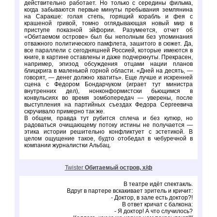
действительно работает. Но только с середины фильма,
когда забываются первые минуты пребывания землянина
на Саракше: голая степь, горящий корабль и фея с
крашеной гривой, томно оглядывающая новый мир в
приступе показной эйфории. Разумеется, отчет об
«Обитаемом острове» был бы неполным без упоминания
отважного политического памфлета, зашитого в сюжет. Да,
все параллели с сегодняшней Россией, которые имеются в
книге, в картине оставлены и даже подчеркнуты. Прекрасен,
например, эпизод обсуждения отцами нации планов
блицкрига в маленькой горной области. «Дней на десять, —
говорят, — денег должно хватить». Еще лучше и искренней
сцена с Федором Бондарчуком (играет тут министра
внутренних дел), нонконформистски бьющимся в
конвульсиях во время зомбопередач — уверены, после
выступления на партийных съездах Федора Сергеевича
скручивало примерно так же.
В общем, правда тут рубится сплеча и без купюр, но
радоваться очищающему потоку истины не получается —
этика истории решительно конфликтует с эстетикой. В
целом ощущение такое, будто отобедал в чебуречной в
компании журналистки Альбац.
Twister
Обитаемый остров, х/ф
В театре идёт спектакль.
Вдруг в партере вскакивает зритель и кричит:
- Доктор, в зале есть доктор?!
В ответ кричат с балкона:
- Я доктор! А что случилось?