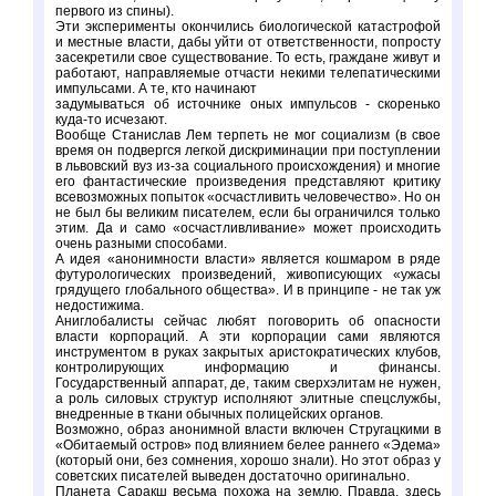
первого из спины).
Эти эксперименты окончились биологической катастрофой
и местные власти, дабы уйти от ответственности, попросту
засекретили свое существование. То есть, граждане живут и
работают, направляемые отчасти некими телепатическими
импульсами. А те, кто начинают
задумываться об источнике оных импульсов - скоренько
куда-то исчезают.
Вообще Станислав Лем терпеть не мог социализм (в свое
время он подвергся легкой дискриминации при поступлении
в львовский вуз из-за социального происхождения) и многие
его фантастические произведения представляют критику
всевозможных попыток «осчастливить человечество». Но он
не был бы великим писателем, если бы ограничился только
этим. Да и само «осчастливливание» может происходить
очень разными способами.
А идея «анонимности власти» является кошмаром в ряде
футурологических произведений, живописующих «ужасы
грядущего глобального общества». И в принципе - не так уж
недостижима.
Аниглобалисты сейчас любят поговорить об опасности
власти корпораций. А эти корпорации сами являются
инструментом в руках закрытых аристократических клубов,
контролирующих информацию и финансы.
Государственный аппарат, де, таким сверхэлитам не нужен,
а роль силовых структур исполняют элитные спецслужбы,
внедренные в ткани обычных полицейских органов.
Возможно, образ анонимной власти включен Стругацкими в
«Обитаемый остров» под влиянием белее раннего «Эдема»
(который они, без сомнения, хорошо знали). Но этот образ у
советских писателей выведен достаточно оригинально.
Планета Саракш весьма похожа на землю. Правда, здесь