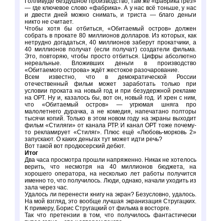
Голливуде бездушное производство, там же «фабрика грёз»
— где ключевое слово «фабрика». А у нас всё тоньше, у нас
и двести дней можно снимать, и триста — благо деньги
никто не считает.
Чтобы хотя бы отбиться, «Обитаемый остров» должен
собрать в прокате 80 миллионов долларов. Из которых, как
нетрудно догадаться, 40 миллионов заберут прокатчики, а
40 миллионов получат (если получат) создатели фильма.
Это, повторяю, чтобы просто отбиться. Цифры абсолютно
нереальные. Вложивших деньги в производство
«Обитаемого острова» ждёт жестокое разочарование.
Всем известно, что в демократической России
отечественный фильм может заработать только при
условии проката на новый год и при безудержной рекламе
на ОРТ. Ну и, казалось бы, вот он, новый год. И хрен с ним,
что «Обитаемый остров» — угрюмая шняга про
малолетнего дурачка, а не комедия, напечатано полторы
тысячи копий. Только в этом новом году на экраны выходит
фильм «Стиляги» от канала РТР. И канал ОРТ тоже почему-
то рекламирует «Стиляг». Плюс ещё «Любовь-морковь 2»
запускают. О каких деньгах тут может идти речь?
Вот такой вот продюсерский дебют.
Итог
Два часа просмотра прошли напряженно. Никак не хотелось
верить, что несмотря на 40 миллионов бюджета, на
хорошего оператора, на несколько лет работы получится
именно то, что получилось. Люди, однако, начали уходить из
зала через час.
Удалось ли перенести книгу на экран? Безусловно, удалось.
На мой взгляд, это вообще лучшая экранизация Стругацких.
К примеру, Борис Стругацкий от фильма в восторге.
Так что претензии в том, что получилось фантастически