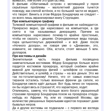
вымысел, тем более это фантастика.
В фильме «Обитаемый остров» с мотивацией у героя
серьёзные проблемы – малолетний дурачок тычется
повсюду, как слепой котёнок, и по большей части не ведает,
что творит. Винить в этом Фёдора Бондарчука не следует –
он всего лишь экранизировал книгу Стругацких.
Про компьютерную графику
Толковой компьютерной графики в фильме не наблюдается.
Прекрасно видно, где нарисовано на компьютере, а где
снято в так называемых декорациях. Причем на
компьютерах нарисовано почему-то крайне простенько,
чтобы не сказать – дешево. Отрендеренные виды города,
пара цельнотянутых дирижаблей – и всё. Даже после
«Ночного дозора», не говоря уже о «Дневном», это,
извините, не смешно. Оба, кстати, стоят меньше 5 млн.
долларов.
Про костюмы и дизайн
Значительная часть пеара фильма посвящена
замечательным костюмам. Фёдор Бондарчук больше всего
гордится костюмом прокурора, который снабжен крайне
важной для прокурора фичей – шлейфом со стразами.
Действительно, и шлейф, и стразы – на все деньги. Это же
так по-тоталитарному! Ничего, что от самых известных
тиранов остались только военные френчи да сапоги, но
Бондарчук смело идёт дальше. Вот будь лично он тираном,
он бы ходил весь в стразах! И, что характерно, ходит.
Отвлекаясь, замечу, что больше всего богато украшенный
стразами прокурор Бондарчука похож на прокурора откуда-
нибудь из Африки. Ну, или из гламурной Москвы, где
количество увешанных бирюльками идиотов поражает даже
бывалых негров.
Да и другие костюмы не подкачали – с первого же взгляда