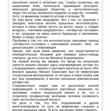
населения упали в несколько раз, страна съежилась как
шагреневая кожа, произошла чудовищная культурно-
моральная деградация общества, а «интеллигентные
люди» без конца «выбирали сердцем» (а надо бы - головой).
Хотя, со временем, появятся штучки и получше ТВ.
Но еще круче тема «выродков». Вот у нас, по аналогии с
Западом, некоторые вполне серьезные интеллектуалы,
которых я очень люблю читать на досуге, пишут о «людях
воздуха», «человеке-предприятие», «четвертом сословии»
и пр., грядущих на смену власти буржуазии и чиновников.
Может, и грядут, конечно...
Проблема в том, что эти интеллектуалы связывают приход
«четвертого сословия» с «экономикой знания». Типа - не
деньги решают, а информация.
Однако, при всем моем уважении, сие представляется
неубедительным. Возьмем для примера какого-нибудь
олигарха - да хоть того же Михаила Ходорковского.
На первый взгляд мы увидим, что вроде бы концепция
«власти знания» находит здесь подтверждение, потому что
у Ходорковского, никакого стартового капитала не было. Ибо
вначале карьеры Михаил Борисович был не мифическим
«подпольным миллионером» (о которых в перестройку нам
все уши прожужжали) а вполне реальным комсомольским
активистом.
Следовательно, скажут нам, он располагал ценной
информацией о готовящихся партийных решениях по
экономике, «смене генеральной линии» и пр., что и
позволило продвинутому молодому человеку развернуть
свой «интеллектуальный бизнес».
Но дело в том, что М.Б. Ходорковский и другие
капитализировали, по сути, не мифические «знания» а
вполне реальные связи. То есть, как иногда любят говорить -