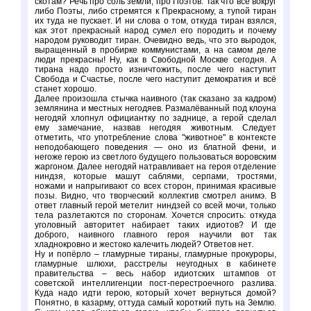
скотам? Речь про соль земли, про Поэтов. Так что все вокруг
либо Поэты, либо стремятся к Прекрасному, а тупой тиран
их туда не пускает. И ни слова о том, откуда тиран взялся,
как этот прекрасный народ сумел его породить и почему
народом руководит тиран. Очевидно ведь, что это выродок,
выращенный в пробирке коммунистами, а на самом деле
люди прекрасны! Ну, как в Свободной Москве сегодня. А
тирана надо просто изничтожить, после чего наступит
Свобода и Счастье, после чего наступит демократия и всё
станет хорошо.
Далее произошла стычка наивного (так сказано за кадром)
землянина и местных негодяев. Размалёванный под клоуна
негодяй хлопнул официантку по заднице, а герой сделал
ему замечание, назвав негодяя животным. Следует
отметить, что употребление слова "животное" в контексте
неподобающего поведения — оно из блатной фени, и
негоже герою из светлого будущего пользоваться воровским
жаргоном. Далее негодяй натравливает на героя отделение
ниндзя, которые машут саблями, серпами, тростями,
ножами и напрыгивают со всех сторон, принимая красивые
позы. Видно, что творческий коллектив смотрел анимэ. В
ответ главный герой метелит ниндзей со всей мочи, только
тела разлетаются по сторонам. Хочется спросить: откуда
уголовный авторитет набирает таких идиотов? И где
доброго, наивного главного героя научили вот так
хладнокровно и жестоко калечить людей? Ответов нет.
Ну и попёрло – гламурные тираны, гламурные прокуроры,
гламурные шлюхи, расстрелы неугодных в кабинете
правительства – весь набор идиотских штампов от
советской интеллигенции пост-перестроечного разлива.
Куда надо идти герою, который хочет вернуться домой?
Понятно, в казарму, оттуда самый короткий путь на Землю.