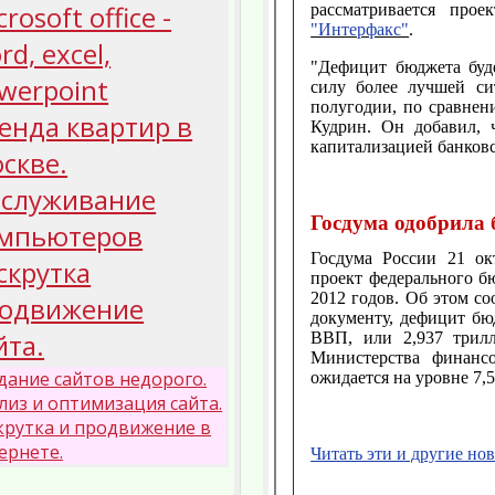
crosoft office -
рассматривается про
"Интерфакс"
.
rd, excel,
"Дефицит бюджета буде
werpoint
силу более лучшей си
полугодии, по сравнен
енда квартир в
Кудрин. Он добавил, ч
капитализацией банков
скве.
служивание
Госдума одобрила 
мпьютеров
Госдума России 21 ок
скрутка
проект федерального б
2012 годов. Об этом с
одвижение
документу, дефицит бю
йта.
ВВП, или 2,937 трилл
Министерства финанс
дание сайтов недорого.
ожидается на уровне 7,
лиз и оптимизация сайта.
крутка и продвижение в
ернете.
Читать эти и другие но