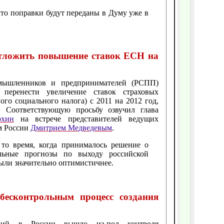
что поправки будут переданы в Думу уже в
тложить повышение ставок ЕСН на
мышленников и предпринимателей (РСПП)
о перенести увеличение ставок страховых
го социального налога) с 2011 на 2012 год,
. Соответствующую просьбу озвучил глава
охин
на встрече представителей ведущих
м России
Дмитрием Медведевым
.
то время, когда принималось решение о
альные прогнозы по выходу российской
ыли значительно оптимистичнее.
бесконтрольным процесс создания
аций в России вышло из-под контроля