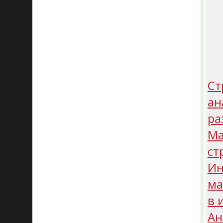
Ст
ан
ра
Ма
ст
Ин
ма
в 
Ан