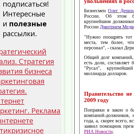
увольнениях в рос
подписаться!
Бизнесмен
Олег Дерип
Интересные
России. Об этом би
и
полезные
крупнейшим должником 
России
Дмитрием Медв
рассылки.
"Нужно поощрять тот 
места, тем более, ч
персонал", - сказал Дер
ратегический
Общий долг компаний, 
ализ. Стратегия
есть доли, составляет
"Русал", крупнейши
звития бизнеса
миллиарда долларов.
ркетинговая
ратегия.
Правительство не
тернет
2009 году
ркетинг. Реклама
Поправки в закон о б
компаний-должников, 
интернете
года, а, скорее всего, 
заявил помощник през
тикризисное
РИА Новости
.