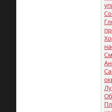
уп
Со
Гл
пр
Хо
на
См
Ан
Са
ок
Лу
Об
Пл