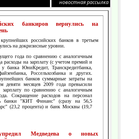
новостная рассылка
йских банкиров вернулись на
ень
 крупнейших российских банков в третьем
нулись на докризисные уровни.
кущего года по сравнению с аналогичным
а расходы на зарплату (с учетом премий и
 у банка ЮниКредит, Транскредитбанка,
файзенбанка, Россельхозбанка и других.
рупнейших банков суммарные затраты на
ам девяти месяцев 2009 года превысили
 зарплату по сравнению с аналогичным
ода. Сокращение расходов на персонал
ь банки "КИТ Финанс" (сразу на 56,5
арс" (23,2 процента) и банк Москвы (19,7
дупредил Медведева о новых