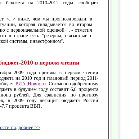
ект бюджета на 2010-2012 годы, сообщает
т <...> ниже, чем мы прогнозировали, в
туации, которая складывается во втором
ию с первоначальной оценкой ", - отметил
то в стране есть "резервы, связанные с
ской системы, инвестфондом".
бюджет-2010 в первом чтении
тября 2009 года приняла в первом чтении
юджета на 2010 год и плановый период 2011-
ообщает
РИА Новости
. Согласно одобренному
джета в будущем году составит 6,8 процента
иона рублей. Для сравнения, по прогнозу
ов, в 2009 году дефицит бюджета России
5-7,7 процента ВВП.
вости подробнее >>