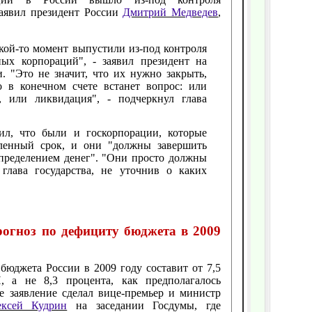
заявил президент России
Дмитрий Медведев
,
акой-то момент выпустили из-под контроля
ных корпораций", - заявил президент на
и. "Это не значит, что их нужно закрыть,
о в конечном счете встанет вопрос: или
, или ликвидация", - подчеркнул глава
ил, что были и госкорпорации, которые
еленный срок, и они "должны завершить
пределением денег". "Они просто должны
 глава государства, не уточнив о каких
огноз по дефициту бюджета в 2009
бюджета России в 2009 году составит от 7,5
, а не 8,3 процента, как предполагалось
 заявление сделал вице-премьер и министр
ексей Кудрин
на заседании Госдумы, где