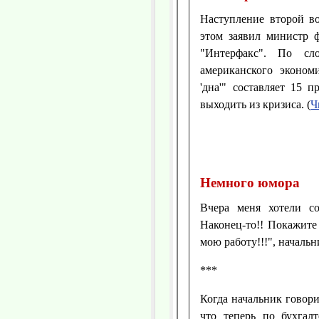
Наступление второй во
этом заявил министр 
"Интерфакс". По сл
американского эконом
'дна'" составляет 15 
выходить из кризиса. (
Ч
Немного юмора
Вчера меня хотели с
Наконец-то!! Покажите 
мою работу!!!", началь
***
Когда начальник говорил
что теперь по бухгалт