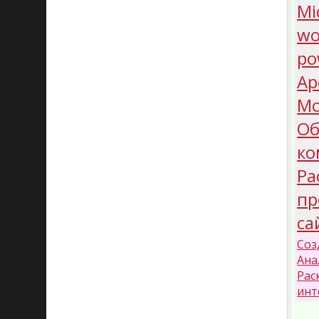
Mi
wo
po
Ар
Мо
Об
ко
Ра
пр
са
Соз
Ана
Рас
инт