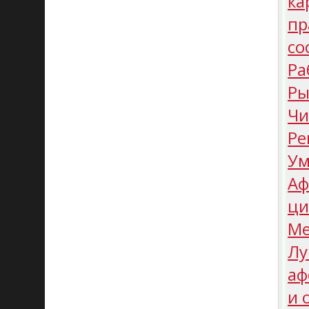
ка
пр
со
Ра
Ры
Чи
Ре
Ум
Аф
ци
Ме
Лу
аф
и 