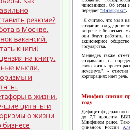
рьеры. Как
чиновников. Об этом 
авильно
передает
"Интерфакс"
.
ставить резюме?
"Я считаю, что мы в к
создание государствен
бота в Москве.
встрече с бизнесменам
они будут работать, н
нок вакансий.
акционерное общество
тать книги!
государства.
Медведев также отмет
цензия на книгу.
создавались на опред
ные мысли.
свою жизнь просто рас
исчезнуть", - отметил
оризмы и
корпорациях идет речь.
таты.
тафоры в жизни.
Минфин снизил пр
году
чшие цитаты и
Дефицит федерального 
оризмы о жизни
до 7,7 процента ВВП
Минфином ранее. Такое
о бизнесе
финансов России
Ал