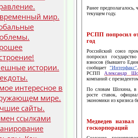
равление.
Ранее предполагалось, 
текущем году.
временный мир.
обальные
РСПП попросил о
облемы.
год
рошее
Российский союз про
строение!
попросил государств
взносов (бывшего Едино
ешные истории.
сообщает
"Интерфакс"
РСПП
Александр Ш
екдоты.
компаний с президенто
мое интересное в
По словам Шохина, в 
росте ставок, офици
ружающем мире.
экономики из кризиса б
чшие сайты.
мен ссылками
Медведев назвал 
анирование
госкорпораций
Создание госкорпор