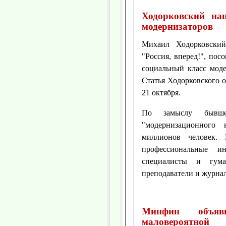
Ходорковский на
модернизаторов
Михаил Ходорковски
"Россия, вперед!", пос
социальный класс моде
Статья Ходорковского 
21 октября.
По замыслу бывше
"модернизационного
миллионов человек.
профессиональные и
специалисты и гума
преподаватели и журнал
Минфин объяв
маловероятной