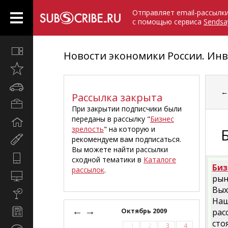
Отправляет email-рассылк
с помощью сервиса
Sendsa
Все
Новости экономики России. Инв
вместе
Открыто
недавно
Автомобили
Рассылка закрыта
Бизнес
При закрытии подписчики были
и
переданы в рассылку "
Бизнес
Дом
карьера
зрелость
" на которую и
и
рекомендуем вам подписаться.
Мир
семья
Вы можете найти рассылки
женщины
Hi-
сходной тематики в
Каталоге
Биз
Tech
рассылок
.
Компьютеры
рын
и
Вых
Культура,
интернет
Наш
стиль
←
→
Новости
Октябрь 2009
рас
жизни
и
сто
1
2
3
4