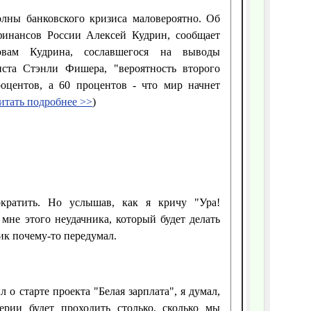
лны банковского кризиса маловероятно. Об
финансов России Алексей Кудрин, сообщает
овам Кудрина, сославшегося на выводы
иста Стэнли Фишера, "вероятность второго
процентов, а 60 процентов - что мир начнет
итать подробнее
>>
)
ократить. Но услышав, как я кричу "Ура!
мне этого неудачника, который будет делать
ник почему-то передумал.
 о старте проекта "Белая зарплата", я думал,
ерии будет проходить столько, сколько мы