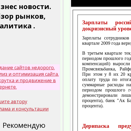
знес новости.
зор рынков,
Зарплаты росси
алитика .
докризисный уров
Зарплаты сотрудников
квартале 2009 года вер
В третьем квартале те
периодом прошлого год
компенсаций) выросли
дание сайтов недорого.
Промсвязьбанка, Райф
лиз и оптимизация сайта.
При этом у 8 их 20 к
оплату труда по итог
крутка и продвижение в
суммарные расходы на
ернете.
периодом прошлого г
демонстрировали лиш
процента), банк "Ак Б
ите автору
процента).
лама и консультации
Рекомендую
Дерипаска пре