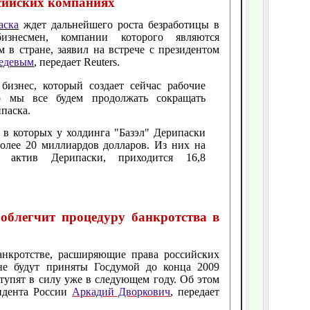
сийских компаниях
аска
ждет дальнейшего роста безработицы в
знесмен, компании которого являются
в стране, заявил на встрече с президентом
едевым
, передает Reuters.
бизнес, который создает сейчас рабочие
то мы все будем продолжать сокращать
ипаска.
в которых у холдинга "Базэл" Дерипаски
 более 20 миллиардов долларов. Из них на
й актив Дерипаски, приходится 16,8
 облегчит процедуру банкротства в
анкротстве, расширяющие права российских
не будут приняты Госдумой до конца 2009
вступят в силу уже в следующем году. Об этом
идента России
Аркадий Дворкович
, передает