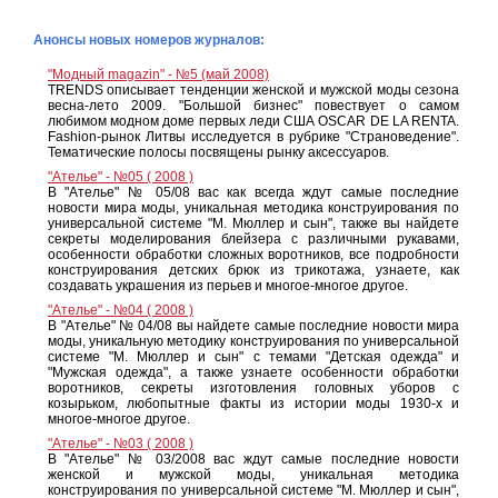
Анонсы новых номеров журналов:
"Модный magazin" - №5 (май 2008)
TRENDS описывает тенденции женской и мужской моды сезона
весна-лето 2009. "Большой бизнес" повествует о самом
любимом модном доме первых леди США OSCAR DE LA RENTA.
Fashion-рынок Литвы исследуется в рубрике "Страноведение".
Тематические полосы посвящены рынку аксессуаров.
"Ателье" - №05 ( 2008 )
В "Ателье" № 05/08 вас как всегда ждут самые последние
новости мира моды, уникальная методика конструирования по
универсальной системе "М. Мюллер и сын", также вы найдете
секреты моделирования блейзера с различными рукавами,
особенности обработки сложных воротников, все подробности
конструирования детских брюк из трикотажа, узнаете, как
создавать украшения из перьев и многое-многое другое.
"Ателье" - №04 ( 2008 )
В "Ателье" № 04/08 вы найдете самые последние новости мира
моды, уникальную методику конструирования по универсальной
системе "М. Мюллер и сын" с темами "Детская одежда" и
"Мужская одежда", а также узнаете особенности обработки
воротников, секреты изготовления головных уборов с
козырьком, любопытные факты из истории моды 1930-х и
многое-многое другое.
"Ателье" - №03 ( 2008 )
В "Ателье" № 03/2008 вас ждут самые последние новости
женской и мужской моды, уникальная методика
конструирования по универсальной системе "М. Мюллер и сын",