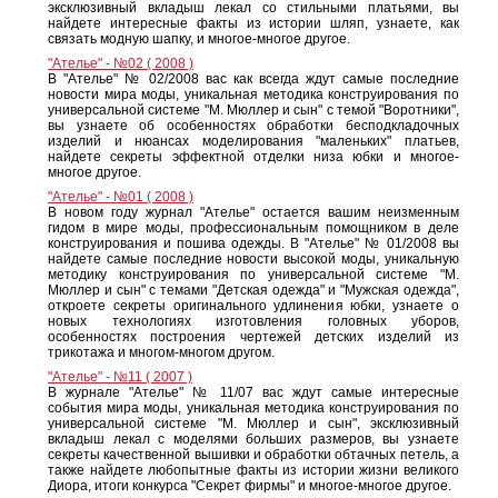
эксклюзивный вкладыш лекал со стильными платьями, вы
найдете интересные факты из истории шляп, узнаете, как
связать модную шапку, и многое-многое другое.
"Ателье" - №02 ( 2008 )
В "Ателье" № 02/2008 вас как всегда ждут самые последние
новости мира моды, уникальная методика конструирования по
универсальной системе "М. Мюллер и сын" с темой "Воротники",
вы узнаете об особенностях обработки бесподкладочных
изделий и нюансах моделирования "маленьких" платьев,
найдете секреты эффектной отделки низа юбки и многое-
многое другое.
"Ателье" - №01 ( 2008 )
В новом году журнал "Ателье" остается вашим неизменным
гидом в мире моды, профессиональным помощником в деле
конструирования и пошива одежды. В "Ателье" № 01/2008 вы
найдете самые последние новости высокой моды, уникальную
методику конструирования по универсальной системе "М.
Мюллер и сын" с темами "Детская одежда" и "Мужская одежда",
откроете секреты оригинального удлинения юбки, узнаете о
новых технологиях изготовления головных уборов,
особенностях построения чертежей детских изделий из
трикотажа и многом-многом другом.
"Ателье" - №11 ( 2007 )
В журнале "Ателье" № 11/07 вас ждут самые интересные
события мира моды, уникальная методика конструирования по
универсальной системе "М. Мюллер и сын", эксклюзивный
вкладыш лекал с моделями больших размеров, вы узнаете
секреты качественной вышивки и обработки обтачных петель, а
также найдете любопытные факты из истории жизни великого
Диора, итоги конкурса "Секрет фирмы" и многое-многое другое.