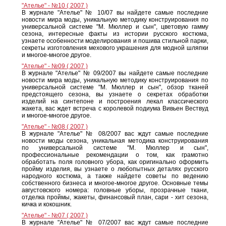
"Ателье" - №10 ( 2007 )
В журнале "Ателье" № 10/07 вы найдете самые последние
новости мира моды, уникальную методику конструирования по
универсальной системе "М. Мюллер и сын", цветовую гамму
сезона, интересные факты из истории русского костюма,
узнаете особенности моделирования и пошива стильной парки,
секреты изготовления мехового украшения для модной шляпки
и многое-многое другое.
"Ателье" - №09 ( 2007 )
В журнале "Ателье" № 09/2007 вы найдете самые последние
новости мира моды, уникальную методику конструирования по
универсальной системе "М. Мюллер и сын", обзор тканей
предстоящего сезона, вы узнаете о секретах обработки
изделий на синтепоне и построения лекал классического
жакета, вас ждет встреча с королевой подиума Вивьен Вествуд
и многое-многое другое.
"Ателье" - №08 ( 2007 )
В журнале "Ателье" № 08/2007 вас ждут самые последние
новости моды сезона, уникальная методика конструирования
по универсальной системе "М. Мюллер и сын",
профессиональные рекомендации о том, как грамотно
обработать поля головного убора, как оригинально оформить
пройму изделия, вы узнаете о любопытных деталях русского
народного костюма, а также найдете советы по ведению
собственного бизнеса и многое-многое другое. Основные темы
августовского номера: головные уборы, прозрачные ткани,
отделка проймы, жакеты, финансовый план, сари - хит сезона,
кичка и кокошник.
"Ателье" - №07 ( 2007 )
В журнале "Ателье" № 07/2007 вас ждут самые последние