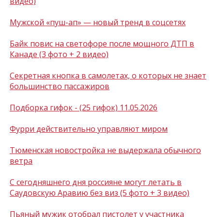
видео)
Мужской «пуш-ап» — новый тренд в соцсетях
Байк повис на светофоре после мощного ДТП в
Канаде (3 фото + 2 видео)
Секретная кнопка в самолетах, о которых не знает
большинство пассажиров
Подборка гифок - (25 гифок) 11.05.2026
Фурри действительно управляют миром
Тюменская новостройка не выдержала обычного
ветра
С сегодняшнего дня россияне могут летать в
Саудовскую Аравию без виз (5 фото + 3 видео)
Пьяный мужик отобрал пистолет у участника