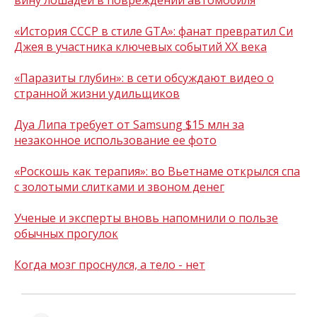
вину лошадей в повреждении автомобиля
«История СССР в стиле GTA»: фанат превратил Си
Джея в участника ключевых событий XX века
«Паразиты глубин»: в сети обсуждают видео о
странной жизни удильщиков
Дуа Липа требует от Samsung $15 млн за
незаконное использование ее фото
«Роскошь как терапия»: во Вьетнаме открылся спа
с золотыми слитками и звоном денег
Ученые и эксперты вновь напомнили о пользе
обычных прогулок
Когда мозг проснулся, а тело - нет