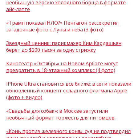
необычную версию холодного борща в формате
айс-латте
«Трамп показал НЛО?» Пентагон рассекретил
загадочные фото с Луны и неба (3 фото)
Звездный ценник: парикмахер Ким Кардашьян
берет до $200 тысяч за одну стрижку
Кинотеатр «Октябрь» на Новом Арбате могут
превратить в 18-этажный комплекс (4 фото)
IPhone Ultra становится все ближе: в сети показали
обновленный концепт складного флагмана Apple
(фото + видео)
«Свадьбы для собак»: в Москве запустили
необычный формат торжеств для питомцев
«Конь против железного коня»: суд не подтвердил