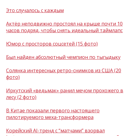
Это случалось с каждым
Актёр неподвижно простоял на крыше почти 10
часов подряд, чтобы снять идеальный таймлапс
Юмор с просторов соцсетей (15 фото)
Был найден абсолютный чемпион по тыгыдыку
Солянка интересных ретро-снимков из США (20
фото)
Иркутский «ведьмак» ранил мечом прохожего в
лесу (2 фото)
В Китае показали первого настоящего
пилотируемого меха-трансформера
Корейский AI-тренд с “матчами” взорвал