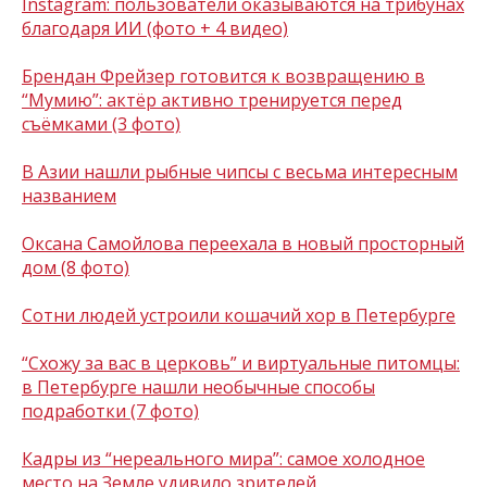
Instagram: пользователи оказываются на трибунах
благодаря ИИ (фото + 4 видео)
Брендан Фрейзер готовится к возвращению в
“Мумию”: актёр активно тренируется перед
съёмками (3 фото)
В Азии нашли рыбные чипсы с весьма интересным
названием
Оксана Самойлова переехала в новый просторный
дом (8 фото)
Сотни людей устроили кошачий хор в Петербурге
“Схожу за вас в церковь” и виртуальные питомцы:
в Петербурге нашли необычные способы
подработки (7 фото)
Кадры из “нереального мира”: самое холодное
место на Земле удивило зрителей