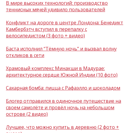
В мире высоких технологий: производство
теннисных мячей удивило пользователей
Конфликт на дороге в центре Лондона: Бенедикт
Камбербэтч вступил в перепалку с
велосипедистом (3 фото + видео)
Баста исполнил “Тёмную ночь” и вызвал волну
откликов в сети
Храмовый комплекс Минакши в Мадурае:
архитектурное сердце Южной Индии (10 фото)
Сахарная бомба: пицца с Рафаэлло и шоколадом
Блогер отправился в одиночное путешествие на
своем самолёте и провёл ночь на небольшом
острове (2 видео)
Лучшее, что можно купить в деревню (2 фото +