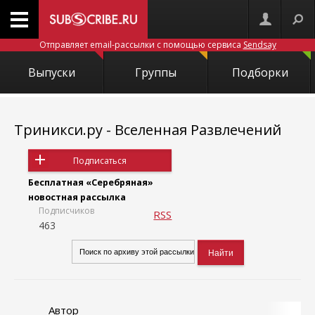
Отправляет email-рассылки с помощью сервиса
Sendsay
Выпуски
Группы
Подборки
Триникси.ру - Вселенная Развлечений
Подписаться
Бесплатная «Серебряная»
новостная рассылка
Подписчиков
RSS
463
Автор