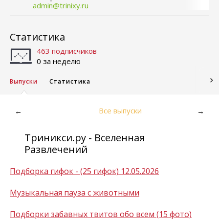
admin@trinixy.ru
Статистика
463 подписчиков
0 за неделю
Выпуски
Статистика
Все выпуски
←
→
Триникси.ру - Вселенная
Развлечений
Подборка гифок - (25 гифок) 12.05.2026
Музыкальная пауза с животными
Подборки забавных твитов обо всем (15 фото)