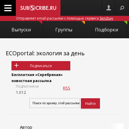
Отправляет email-рассылки с помощью сервиса
Sendsay
Выпуски
Группы
Подборки
ECOportal: экология за день
Подписаться
Бесплатная «Серебряная»
новостная рассылка
Подписчиков
RSS
1.012
Автор