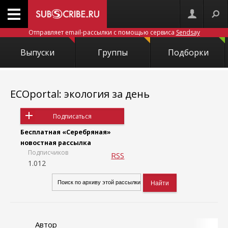
Отправляет email-рассылки с помощью сервиса
Sendsay
Выпуски
Группы
Подборки
ECOportal: экология за день
Подписаться
Бесплатная «Серебряная»
новостная рассылка
Подписчиков
RSS
1.012
Автор