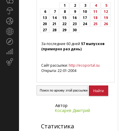
Общество
СМИ
1
2
3
4
5
Прогноз
6
7
8
9
10
11
12
погоды
13
14
15
16
17
18
19
Спорт
20
21
22
23
24
25
26
27
28
29
30
Страны
и
Туризм
регионы
За последние 60 дней
57 выпусков
(примерно раз день)
Экономика
и
Email-
финансы
Сайт рассылки:
http://ecoportal.su
маркетинг
Открыта: 22-01-2004
Автор
Косарев Дмитрий
Статистика