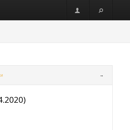
ки
→
4.2020)