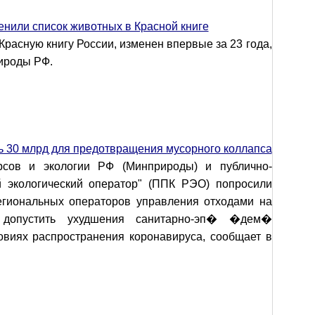
енили список животных в Красной книге
расную книгу России, изменен впервые за 23 года,
ироды РФ.
 30 млрд для предотвращения мусорного коллапса
рсов и экологии РФ (Минприроды) и публично-
й экологический оператор" (ППК РЭО) попросили
егиональных операторов управления отходами на
допустить ухудшения санитарно-эп� �дем�
овиях распространения коронавируса, сообщает в