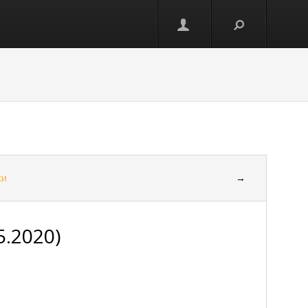
ки
→
5.2020)