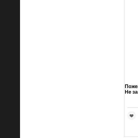
Пожел
Не за