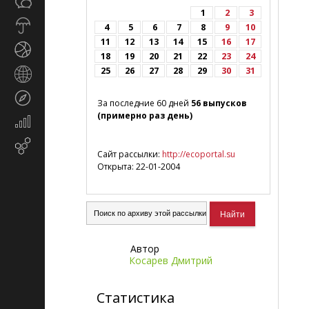
Общество
СМИ
1
2
3
Прогноз
4
5
6
7
8
9
10
погоды
11
12
13
14
15
16
17
Спорт
18
19
20
21
22
23
24
25
26
27
28
29
30
31
Страны
и
Туризм
регионы
За последние 60 дней
56 выпусков
(примерно раз день)
Экономика
и
Email-
финансы
Сайт рассылки:
http://ecoportal.su
маркетинг
Открыта: 22-01-2004
Автор
Косарев Дмитрий
Статистика