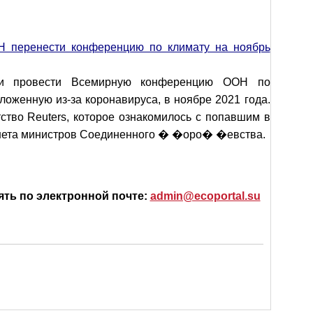
Н перенести конференцию по климату на ноябрь
ли провести Всемирную конференцию ООН по
ложенную из-за коронавируса, в ноябре 2021 года.
ство Reuters, которое ознакомилось с попавшим в
нета министров Соединенного � �оро� �евства.
ять по электронной почте:
admin@ecoportal.su