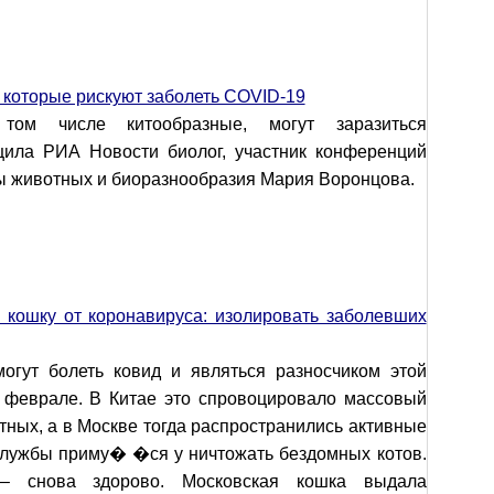
 которые рискуют заболеть COVID-19
том числе китообразные, могут заразиться
щила РИА Новости биолог, участник конференций
ы животных и биоразнообразия Мария Воронцова.
и кошку от коронавируса: изолировать заболевших
огут болеть ковид и являться разносчиком этой
 феврале. В Китае это спровоцировало массовый
ных, а в Москве тогда распространились активные
 службы приму� �ся у ничтожать бездомных котов.
– снова здорово. Московская кошка выдала