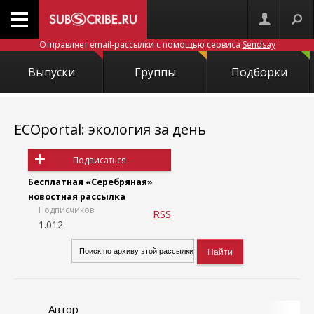
Отправляет email-рассылки с помощью сервиса
Sendsay
Выпуски
Группы
Подборки
ECOportal: экология за день
Подписаться
Бесплатная «Серебряная»
новостная рассылка
Подписчиков
RSS
1.012
Автор