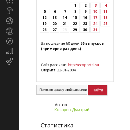
Общество
СМИ
1
2
3
4
Прогноз
5
6
7
8
9
10
11
погоды
12
13
14
15
16
17
18
Спорт
19
20
21
22
23
24
25
26
27
28
29
30
31
Страны
и
Туризм
регионы
За последние 60 дней
56 выпусков
(примерно раз день)
Экономика
и
Email-
финансы
Сайт рассылки:
http://ecoportal.su
маркетинг
Открыта: 22-01-2004
Автор
Косарев Дмитрий
Статистика