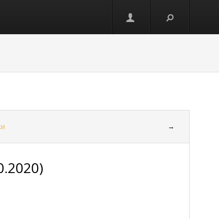
ки
→
0.2020)