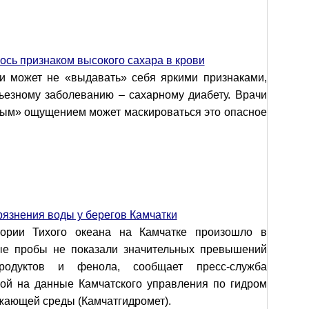
сь признаком высокого сахара в крови
и может не «выдавать» себя яркими признаками,
рьезному заболеванию – сахарному диабету. Врачи
дным» ощущением может маскироваться это опасное
рязнения воды у берегов Камчатки
тории Тихого океана на Камчатке произошло в
ые пробы не показали значительных превышений
одуктов и фенола, сообщает пресс-служба
кой на данные Камчатского управления по гидром
ужающей среды (Камчатгидромет).