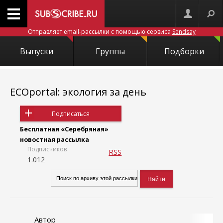
Отправляет email-рассылки с помощью сервиса
Sendsay
Выпуски
Группы
Подборки
ECOportal: экология за день
Подписаться
Бесплатная «Серебряная»
новостная рассылка
Подписчиков
RSS
1.012
Автор