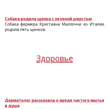
Собака родила щенка с зеленой шерстью
Собака фермера Кристиана Маллоччи из Италии
родила пять щенков.
Здоровье
Дерматолог рассказала о вреде частого мытья
в душе