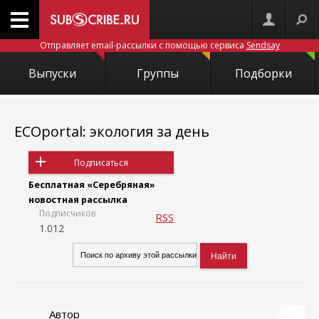
Отправляет email-рассылки с помощью сервиса
Sendsay
Выпуски
Группы
Подборки
ECOportal: экология за день
Подписаться
Бесплатная «Серебряная»
новостная рассылка
Подписчиков
RSS
1.012
Автор