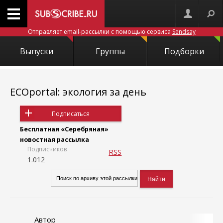
Отправляет email-рассылки с помощью сервиса
Sendsay
Выпуски
Группы
Подборки
ECOportal: экология за день
Подписаться
Бесплатная «Серебряная»
новостная рассылка
Подписчиков
RSS
1.012
Автор