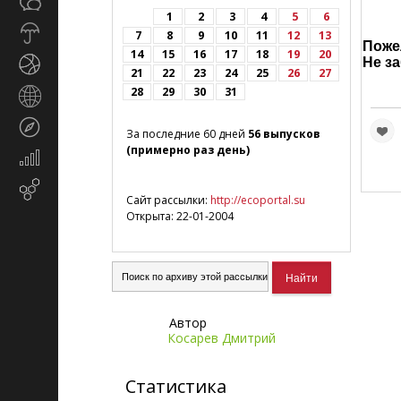
Общество
СМИ
1
2
3
4
5
6
Прогноз
7
8
9
10
11
12
13
Пожел
погоды
14
15
16
17
18
19
20
Не за
Спорт
21
22
23
24
25
26
27
28
29
30
31
Страны
и
Туризм
регионы
За последние 60 дней
56 выпусков
(примерно раз день)
Экономика
и
Email-
финансы
Сайт рассылки:
http://ecoportal.su
маркетинг
Открыта: 22-01-2004
Автор
Косарев Дмитрий
Статистика