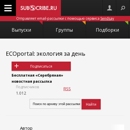
Отправляет email-рассылки с помощью сервиса
Sendsay
Выпуски
Группы
Подборки
ECOportal: экология за день
Подписаться
Бесплатная «Серебряная»
новостная рассылка
Подписчиков
RSS
1.012
Автор