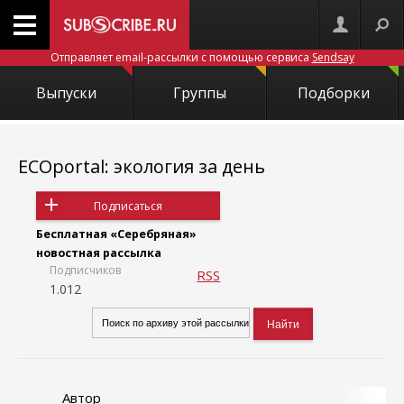
Отправляет email-рассылки с помощью сервиса
Sendsay
Выпуски
Группы
Подборки
ECOportal: экология за день
Подписаться
Бесплатная «Серебряная»
новостная рассылка
Подписчиков
RSS
1.012
Автор