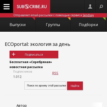
Отправляет email-рассылки с помощью сервиса
Sendsay
Выпуски
Группы
Подборки
ECOportal: экология за день
Подписаться
Бесплатная «Серебряная»
новостная рассылка
Подписчиков
RSS
1.012
Автор