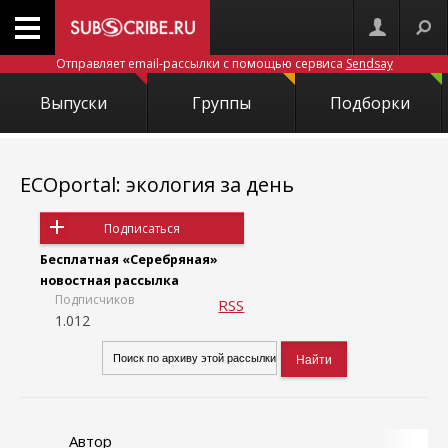
Отправляет email-рассылки с помощью сервиса
Sendsay
Выпуски
Группы
Подборки
ECOportal: экология за день
Подписаться
Бесплатная «Серебряная»
новостная рассылка
Подписчиков
RSS
1.012
Автор