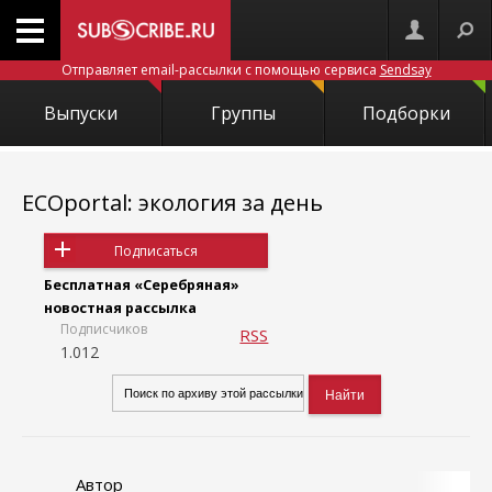
Отправляет email-рассылки с помощью сервиса
Sendsay
Выпуски
Группы
Подборки
ECOportal: экология за день
Подписаться
Бесплатная «Серебряная»
новостная рассылка
Подписчиков
RSS
1.012
Автор